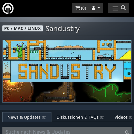
(
0
)
Sandustry
PC / MAC / LINUX
News & Updates
Diskussionen & FAQs
Videos
(0)
(0)
(0)