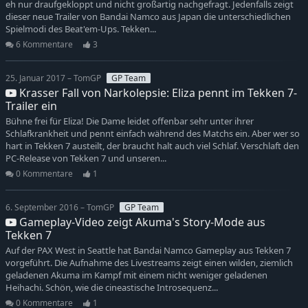
eh nur draufgekloppt und nicht großartig nachgefragt. Jedenfalls zeigt
dieser neue Trailer von Bandai Namco aus Japan die unterschiedlichen
Spielmodi des Beat'em-Ups. Tekken...
6 Kommentare
3
25. Januar 2017 – TomGP
GP Team
Krasser Fall von Narkolepsie: Eliza pennt im Tekken 7-
Trailer ein
Bühne frei für Eliza! Die Dame leidet offenbar sehr unter ihrer
Schlafkrankheit und pennt einfach während des Matchs ein. Aber wer so
hart in Tekken 7 austeilt, der braucht halt auch viel Schlaf. Verschlaft den
PC-Release von Tekken 7 und unseren...
0 Kommentare
1
6. September 2016 – TomGP
GP Team
Gameplay-Video zeigt Akuma's Story-Mode aus
Tekken 7
Auf der PAX West in Seattle hat Bandai Namco Gameplay aus Tekken 7
vorgeführt. Die Aufnahme des Livestreams zeigt einen wilden, ziemlich
geladenen Akuma im Kampf mit einem nicht weniger geladenen
Heihachi. Schön, wie die cineastische Introsequenz...
0 Kommentare
1