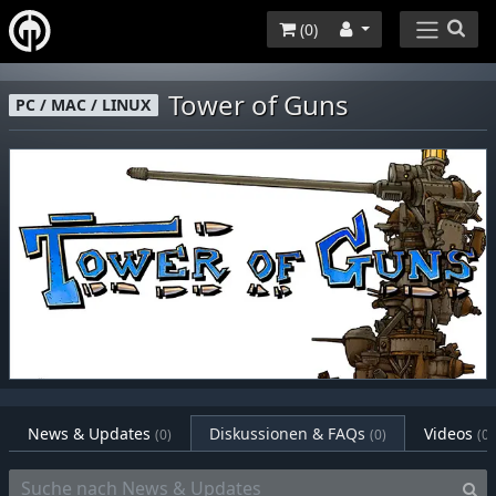
(
0
)
Tower of Guns
PC / MAC / LINUX
News & Updates
Diskussionen & FAQs
Videos
(0)
(0)
(0)