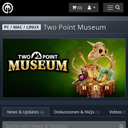
(
0
)
Two Point Museum
PC / MAC / LINUX
News & Updates
Diskussionen & FAQs
Videos
(4)
(1)
(0)