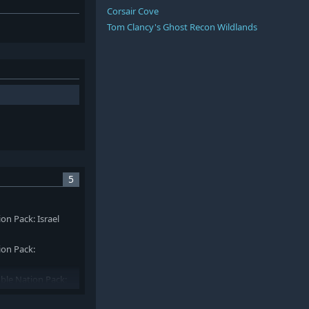
Corsair Cove
Tom Clancy's Ghost Recon Wildlands
5
n Pack: Israel
on Pack:
le Nation Pack: