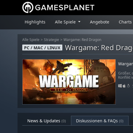
Highlights
Alle Spiele
Angebote
Charts
Alle Spiele
Strategie
Wargame: Red Dragon
Wargame: Red Dra
PC / MAC / LINUX
Wargam
Größer, 
Konflikt
News & Updates
Diskussionen & FAQs
(0)
(0)