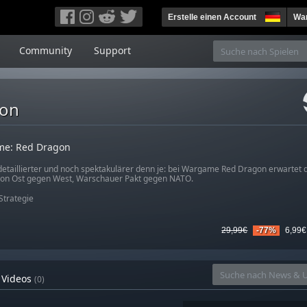
Erstelle einen Account
War
Community
Support
gon
e: Red Dragon
detaillierter und noch spektakulärer denn je: bei Wargame Red Dragon erwartet d
 von Ost gegen West, Warschauer Pakt gegen NATO.
Strategie
29,99€
-77%
6,99€
Videos
(0)