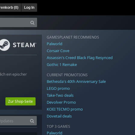
enkorb (
0
)
Log In
GAMESPLANET RECOMMENDS
Palworld
Corsair Cove
Assassin's Creed Black Flag Resynced
Gothic 1 Remake
ich ein epischer
CURRENT PROMOTIONS
Bethesda's 40th Anniversary Sale
LEGO promo
Take-Two deals
Zur Shop-Seite
Devolver Promo
KOEI TECMO promo
Dovetail deals
TOP 3 GAMES
Palworld