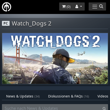
(
0
)
Watch_Dogs 2
PC
News & Updates
Diskussionen & FAQs
Videos
(34)
(16)