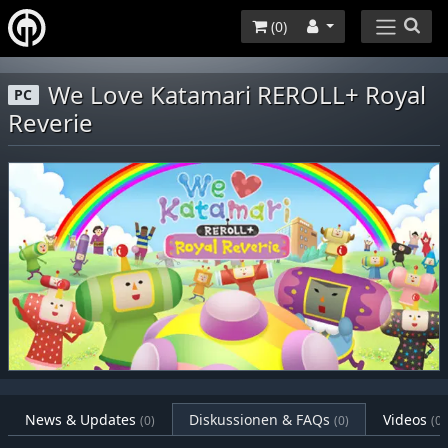
(
0
)
We Love Katamari REROLL+ Royal
PC
Reverie
News & Updates
Diskussionen & FAQs
Videos
(0)
(0)
(0)