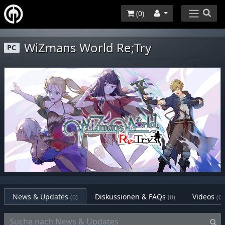
(
0
)
WiZmans World Re;Try
PC
News & Updates
Diskussionen & FAQs
Videos
(0)
(0)
(0)