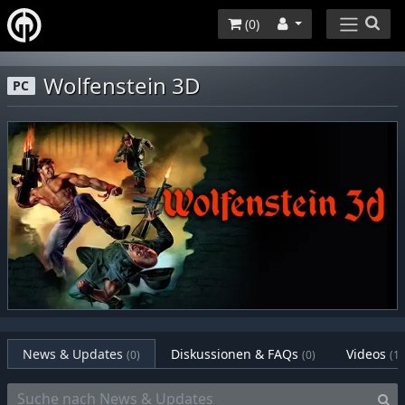
(
0
)
Wolfenstein 3D
PC
News & Updates
Diskussionen & FAQs
Videos
(0)
(0)
(1)