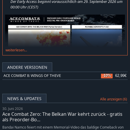
Der Early Access beginnt voraussichtlich am 29. September 2026 um
00:00 Uhr (CEST)
weiterlesen…
ANDERE VERSIONEN
ACE COMBAT 8: WINGS OF THEVE
-10%
62,99€
Veröffentlichungsdatum, Inhalte und Spezifikationen können ohne
Vorankündigung geändert werden.
NEWS & UPDATES
Boni außer ACE COMBAT ZERO: THE BELKAN WAR (Steam-Version) werden
Alle anzeigen (6)
möglicherweise zu einem späteren Zeitpunkt veröffentlicht.
30. Juni 2026
ACE COMBAT ZERO: THE BELKAN WAR war in einigen Regionen auch
Ace Combat Zero: The Belkan War kehrt zurück - gratis
unter dem Namen ACE COMBAT: THE BELKAN WAR bekannt.
als Preorder-Bo...
ACE COMBAT ZERO: THE BELKAN WAR (Steam-Version) Unterstützte
Sprachen: Japanisch, Englisch, Französisch, Italienisch, Deutsch und
Bandai Namco feiert mit einem Memorial-Video das baldige Comeback von