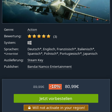
Genre:
Action
Bewertung:
(3)
System:
Sprachen:
Deutsch*, Englisch, Französisch*, Italienisch*,
Spanisch*, Polnisch*, Portugiesisch*, Japanisch
*Untertitel
Auslieferung:
Steam Key
Publisher:
Bandai Namco Entertainment
-10%
80,99€
89,99€
Jetzt vorbestellen
Will not activate in your region!