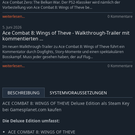
Spanisch. Bitte beachten Sie beim Kauf mögliche sprachliche
Ace Combat Zero: The Belkan War. Der PS2-Klassiker wird nämlich der
Vorbestellung von Ace Combat 8: Wings of Theve be...
Unterschiede zu ACE COMBAT 8: WINGS OF THEVE.
weiterlesen...
0 Kommentare
5. Juni 2026
Ace Combat 8: Wings of Theve - Walkthrough-Trailer mit
kommentierten ...
Im neuen Walkthrough-Trailer zu Ace Combat 8: Wings of Theve führt ein
Kommentator durch Dogfights, Story-Momente und einen spektakulären
Bosskampf. Muss jeder gesehen haben, der auf Flug...
weiterlesen...
0 Kommentare
BESCHREIBUNG
SYSTEMVORAUSSETZUNGEN
ACE COMBAT 8: WINGS OF THEVE Deluxe Edition als Steam Key
bei Gamesplanet.com kaufen
Die Deluxe Edition umfasst:
ACE COMBAT 8: WINGS OF THEVE