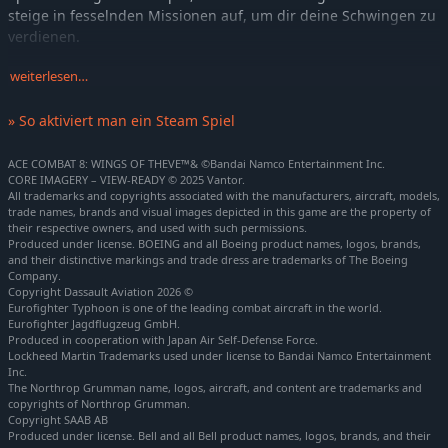
steige in fesselnden Missionen auf, um dir deine Schwingen zu
verdienen.
Luftkämpfe am lebensechten Himmel
weiterlesen…
Der Kampagnen-Modus verfügt über atemberaubende Grafik
mit dynamischen, mehrschichtigen Wolken, die die Wunder
» So aktiviert man ein Steam Spiel
eines lebensechten Himmels einfangen. Spüre das Adrenalin
rasanter Arcade-Luftkämpfe und beherrsche mit mächtigen
ACE COMBAT 8: WINGS OF THEVE™& ©Bandai Namco Entertainment Inc.
Waffen das Schlachtfeld.
CORE IMAGERY – VIEW-READY © 2025 Vantor.
All trademarks and copyrights associated with the manufacturers, aircraft, models,
trade names, brands and visual images depicted in this game are the property of
Eine packende Reise vom Cockpit bis zum Boden
their respective owners, and used with such permissions.
Neben dem Chaos in der Luft erzählen mitreißende Szenen aus
Produced under license. BOEING and all Boeing product names, logos, brands,
der Egoperspektive die Geschichte deines Piloten durch
and their distinctive markings and trade dress are trademarks of The Boeing
Company.
fesselnde Zwischensequenzen. Erlebe die Last der
Copyright Dassault Aviation 2026 ©
Verantwortung, das Gewicht deiner Entscheidungen und die
Eurofighter Typhoon is one of the leading combat aircraft in the world.
Bande, die im Kampf entstehen. Baue zwischen den Missionen
Eurofighter Jagdflugzeug GmbH.
Produced in cooperation with Japan Air Self-Defense Force.
eine Beziehung zu euren Staffelmitgliedern auf, stelle dich
Lockheed Martin Trademarks used under license to Bandai Namco Entertainment
allen Widrigkeiten und erweise dich als wahres Ass.
Inc.
The Northrop Grumman name, logos, aircraft, and content are trademarks and
Der größte Online-Modus der Reihe
copyrights of Northrop Grumman.
ACE COMBAT ONLINE bietet das umfangreichste
Copyright SAAB AB
Produced under license. Bell and all Bell product names, logos, brands, and their
Mehrspielererlebnis in der Geschichte der Reihe. Betritt die