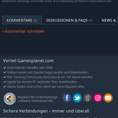
distinctive markings and trade dress are trademarks of Textron Innovations Inc.
erste Online-Lobby der Reihe und erkunde mit deinem
individuellen Avatar einen Luftstützpunkt, bevor du dich in die
Mehrspielerkämpfe stürzt. Fliege Missionen mit Piloten aus der
KOMMENTARE
DISKUSSIONEN & FAQS
NEWS & 
ganzen Welt in einer Vielzahl von Modi wie Koop- und Cross-
(0)
(1)
Plattform-Spiel.
» Kommentar schreiben
Dies ist die Standard Edition des Spiels. Eine Deluxe Edition ist
ebenfalls verfügbar. Achte darauf, Doppelkäufe zu vermeiden.
Vorteil Gamesplanet.com
Autorisierter Händler seit 2006
Vollversionen von Spielen legal kaufen und downloaden
Der Gaming Community beitreten & ein Teil davon werden
Spiele für deinen PC und/oder Mac downloaden
Deine Daten sind sicher, denn wir verschlüsseln alles
Mitglied der Unterhaltungs-
software Selbstkontrolle
Sichere Verbindungen – immer und überall