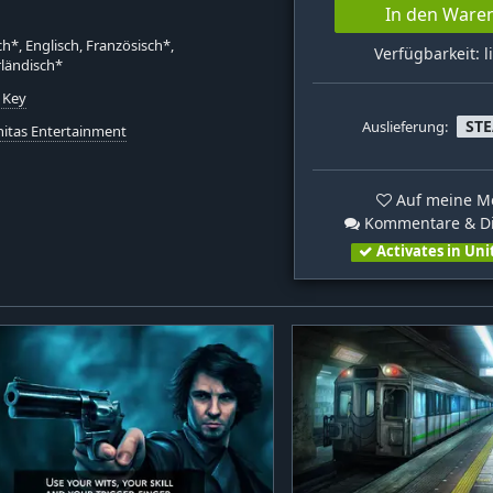
In den Ware
h*, Englisch, Französisch*,
Verfügbarkeit: l
ländisch*
 Key
ST
Auslieferung:
itas Entertainment
Auf meine Me
Kommentare & Di
Activates in Uni