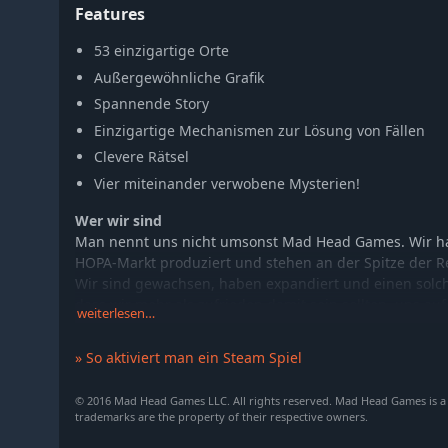
Features
53 einzigartige Orte
Außergewöhnliche Grafik
Spannende Story
Einzigartige Mechanismen zur Lösung von Fällen
Clevere Rätsel
Vier miteinander verwobene Mysterien!
Wer wir sind
Man nennt uns nicht umsonst Mad Head Games. Wir hab
HOPA-Markt produziert und stehen an der Spitze der R
Wir sind gewachsen, haben expandiert und einen solch
dass wir mehr als zufrieden damit sein sollten, uns 
weiterlesen…
auf unseren einstigen Ruhm anzustoßen.
» So aktiviert man ein Steam Spiel
Aber ...
Aber wir sind nicht zufrieden. Nicht im Geringsten. Di
© 2016 Mad Head Games LLC. All rights reserved. Mad Head Games is a
trademarks are the property of their respective owners.
Games wird noch verrückter!