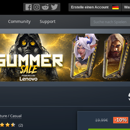
Erstelle einen Account
War
Community
Support
ture
/
Casual
-10%
19,99€
(2)