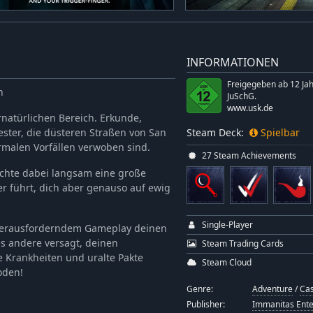
INFORMATIONEN
Freigegeben ab 12 Ja
n
JuSchG.
www.usk.de
rnatürlichen Bereich. Erkunde,
ster, die düsteren Straßen von San
Steam Deck:
Spielbar
rmalen Vorfällen verwoben sind.
27 Steam Achievements
chte dabei langsam eine große
r führt, dich aber genauso auf ewig
Single-Player
n herausforderndem Gameplay deinen
es andere versagt, deinen
Steam Trading Cards
e Krankheiten und uralte Pakte
Steam Cloud
oden!
Genre:
Adventure
/
Ca
Publisher:
Immanitas Ent