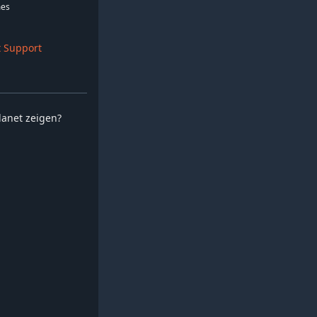
es
 Support
planet zeigen?