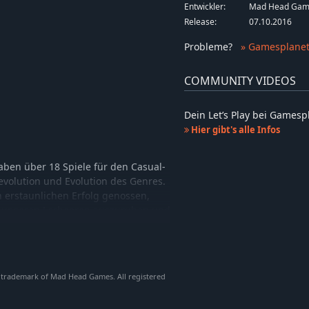
Entwickler:
Mad Head Gam
Release:
07.10.2016
Probleme
?
» Gamesplanet
COMMUNITY VIDEOS
Dein Let’s Play bei Games
Hier gibt's alle Infos
en über 18 Spiele für den Casual-
evolution und Evolution des Genres.
 erstaunlichen Erfolg genossen,
auf unseren Lorbeeren auszuruhen und
e verrückte Welt von Mad Head
 trademark of Mad Head Games. All registered