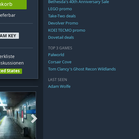
Bethesda's 40th Anniversary Sale
nkorb
LEGO promo
ieferbar
Take-Two deals
Devolver Promo
KOEI TECMO promo
EAM KEY
Dovetail deals
TOP 3 GAMES
Palworld
rkliste
Corsair Cove
skussionen
Tom Clancy's Ghost Recon Wildlands
ted States
LAST SEEN
Adam Wolfe