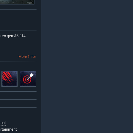
hren gemäß §14
Mehr Infos
sual
ertainment