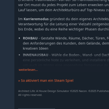
vor Ort musst du jedes Projekt zum Leben erwecken und
Lauf lassen, um dein Architekturbüro auf Top-Niveau z
Im
Karrieremodus
gründest du dein eigenes Architek
Verantwortung für die Leitung einer Vielzahl zeitgenö
bis Ende, wobei du eine Reihe wichtiger Phasen durchl
ROHBAU
- Gestalte Wände, Räume, Dächer, Türen, F
den Anforderungen des Kunden, dem Gelände, dem
kreativen Ideen
INNENAUSBAU
- Wähle die Boden-, Wand- und Dac
eine persönliche Note zu verleihen, und installiere
um auch im Winter eine angenehme Temperatur zu 
weiterlesen…
AUSSENBEREICH
- Schwimmbäder, Garagen, Veranda
Kunden zu begeistern, bevor sie überhaupt Zeit hab
» So aktiviert man ein Steam Spiel
gehen!
GESTALTUNG
- Hol das Beste aus jedem Raum herau
Architect Life: A House Design Simulator ©2025 Nacon. ©2025 Publish
Möbelstücke geschickt platzierst, damit sich deine 
All rights reserved.
vorstellen können
DEKORATION
- Eine Option für die kreativsten Spieler