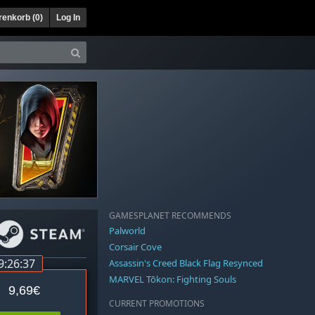
enkorb (
0
)
Log In
GAMESPLANET RECOMMENDS
Palworld
Corsair Cove
9:26:36
Assassin's Creed Black Flag Resynced
MARVEL Tōkon: Fighting Souls
9,69€
CURRENT PROMOTIONS