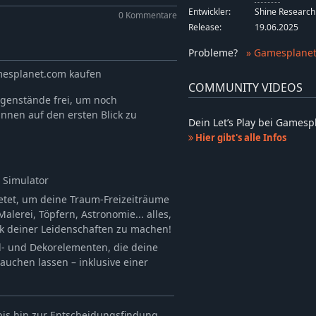
Entwickler:
Shine Research
0 Kommentare
Release:
19.06.2025
Probleme
?
» Gamesplanet
amesplanet.com kaufen
COMMUNITY VIDEOS
genstände frei, um noch
nnen auf den ersten Blick zu
Dein Let’s Play bei Games
Hier gibt's alle Infos
n Simulator
etet, um deine Traum-Freizeiträume
Malerei, Töpfern, Astronomie... alles,
 deiner Leidenschaften zu machen!
- und Dekorelementen, die deine
auchen lassen – inklusive einer
bis hin zur Entscheidungsfindung