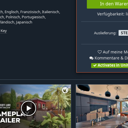
In den Ware
h, Englisch, Französisch, Italienisch,
Verfügbarkeit: l
ch, Polnisch, Portugiesisch,
ländisch, Japanisch
 Key
ST
Auslieferung:
n
Auf meine Me
Kommentare & Di
Activates in Uni