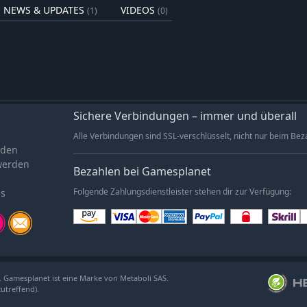
mode bis hin zur genauen
NEWS & UPDATES
VIDEOS
(1)
(0)
echend deinem verbleibenden
eit bereit, auf unvorhergesehene
n dafür berüchtigt, dass sie nie
Sichere Verbindungen – immer und überall
aus aus der Ich-Perspektive!
e bei unterschiedlichem Licht zu
Alle Verbindungen sind SSL-verschlüsselt, nicht nur beim Bez
en Landschaften im Landhausstil,
aden
werden
Bezahlen bei Gamesplanet
es
Folgende Zahlungsdienstleister stehen dir zur Verfügung:
von Materialien, Strukturen und
en, mit denen du deine Gebäude
 hin zu detaillierten
. Gamesplanet ist eine Marke von Metaboli SAS.
chere Wände und Trennwände usw.
zutreffend).
rrieremodus und schalte neue