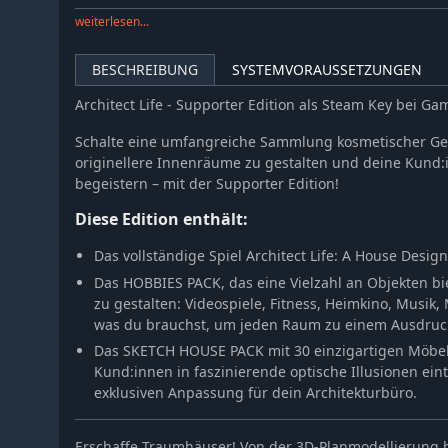
weiterlesen...
BESCHREIBUNG
SYSTEMVORAUSSETZUNGEN
Architect Life - Supporter Edition als Steam Key bei G
Schalte eine umfangreiche Sammlung kosmetischer Ge
originellere Innenräume zu gestalten und deine Kund:i
begeistern – mit der Supporter Edition!
Diese Edition enthält:
Das vollständige Spiel Architect Life: A House Desig
Das HOBBIES PACK, das eine Vielzahl an Objekten bi
zu gestalten: Videospiele, Fitness, Heimkino, Musik, 
was du brauchst, um jeden Raum zu einem Ausdruck
Das SKETCH HOUSE PACK mit 30 einzigartigen Möbel
Kund:innen in faszinierende optische Illusionen eint
exklusiven Anpassung für dein Architekturbüro.
Erschaffe Traumhäuser! Von der 3D-Planmodellierung 