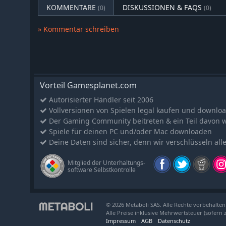
dekorieren möchten, von einer Kerze auf einer Kom
KOMMENTARE
DISKUSSIONEN & FAQS
(0)
(0)
Platzierung und Farbe der Sofakissen!
BAUARBEITEN
- Wähle die Subunternehmer entspr
» Kommentar schreiben
Budget aus und beaufsichtige die Baustelle – jederz
Ereignisse zu reagieren. Schließlich sind Bauarbeite
genau nach Plan verlaufen!
Besichtigungen in der Ich-Perspektive
Vorteil Gamesplanet.com
Sobald die Bauphase abgeschlossen ist, erkunde dein H
Ändere den Sonnenstand, um die Performance der Räum
Autorisierter Händler seit 2006
bewundern, und bestaune deine Kreationen in erhaben
Vollversionen von Spielen legal kaufen und downlo
in der Stadt oder in den Bergen.
Der Gaming Community beitreten & ein Teil davon 
Spiele für deinen PC und/oder Mac downloaden
Präzise und intuitive Hilfsmittel
Deine Daten sind sicher, denn wir verschlüsseln all
Nutze deine große kreative Freiheit mit einer Vielzahl 
Gegenständen und vor allem innovativen Bauwerkzeug
Mitglied der Unterhaltungs-
präzise entwerfen kannst, von der Form jedes Raums bis
software Selbstkontrolle
Dachzeichnungen.
Baue deine Fähigkeiten stufenweise aus
© 2026 Metaboli SAS. Alle Rechte vorbehalten
Häuser auf Stelzen, grüne Energien, umweltfreundli
Alle Preise inklusive Mehrwertsteuer (sofern 
Verbessere deine Fähigkeiten mit jeder Mission im Ka
Impressum
AGB
Datenschutz