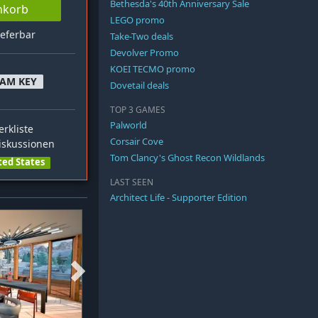
Bethesda's 40th Anniversary Sale
nkorb
LEGO promo
ieferbar
Take-Two deals
Devolver Promo
KOEI TECMO promo
EAM KEY
Dovetail deals
TOP 3 GAMES
Palworld
rkliste
Corsair Cove
skussionen
Tom Clancy's Ghost Recon Wildlands
ted States
LAST SEEN
Architect Life - Supporter Edition