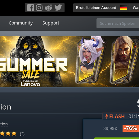
Erstelle einen Account
War
Community
Support
tion
FLASH
01:1
tion
-76%
39,99€
(2)