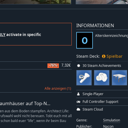
INFORMATIONEN
NLY
activate in specific
Alterskennzeichnung
Steam Deck:
Spielbar
30 Steam Achievements
-76%
7,32€
Alle anzeigen (1)
Single-Player
Full Controller Support
Traumhäuser auf Top-N...
Steam Cloud
en aus dem Boden stampfen. Architect Life:
ufswahl wohl nicht bereuen. Tobt euch mit all
Genre:
Simulation
cht schon bald euer "life", wenn ihr beim Bau
Publisher:
Nacon