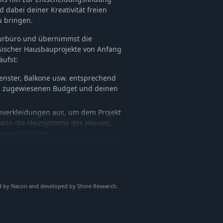
 dabei deiner Kreativität freien
u bringen.
turbüro und übernimmst die
ssischer Hausbauprojekte von Anfang
äufst:
enster, Balkone usw. entsprechend
 zugewiesenen Budget und deinen
hverkleidungen aus, um dem Projekt
 dann die Heizsysteme des Hauses,
gewährleisten
s und vieles mehr, um deine
en, durch die Eingangstür zu
s, indem du die wichtigsten
ed by Nacon and developed by Shine Research.
Käufer in ihrem zukünftigen Zuhause
, die ihr Haus bis ins kleinste Detail