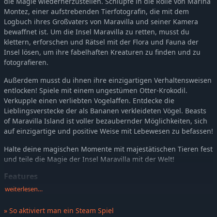
die Magie wiederherzustellen. Schlüpfe in die Rolle von Marina
Montez, einer aufstrebenden Tierfotografin, die mit dem
Logbuch ihres Großvaters von Maravilla und seiner Kamera
bewaffnet ist. Um die Insel Maravilla zu retten, musst du
klettern, erforschen und Rätsel mit der Flora und Fauna der
Insel lösen, um ihre fabelhaften Kreaturen zu finden und zu
fotografieren.
Außerdem musst du ihnen ihre einzigartigen Verhaltensweisen
entlocken! Spiele mit einem ungestümen Otter-Krokodil.
Verkupple einen verliebten Vogelaffen. Entdecke die
Lieblingsverstecke der als Bananen verkleideten Vögel. Beasts
of Maravilla Island ist voller bezaubernder Möglichkeiten, sich
auf einzigartige und positive Weise mit Lebewesen zu befassen!
Halte deine magischen Momente mit majestätischen Tieren fest
und teile die Magie der Insel Maravilla mit der Welt!
Features
weiterlesen…
50+ einzigartige Kreaturen, große und kleine, mit denen du
interagieren und sie fotografieren kannst.
» So aktiviert man ein Steam Spiel
Erforsche 3 verschiedene ökologische Zonen, jede mit ihrer