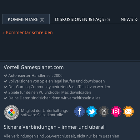
eigenen einzigartigen Spezies!
Endlose Möglichkeiten, das wunderschöne Ökosystem des
KOMMENTARE
DISKUSSIONEN & FAQS
NEWS & 
(0)
(0)
Spiels zu fotografieren.
Rätsel, bei denen die Interaktion und Kooperation mit
» Kommentar schreiben
Kreaturen und Pflanzen im Vordergrund steht
Vorteil Gamesplanet.com
Autorisierter Händler seit 2006
Vollversionen von Spielen legal kaufen und downloaden
Der Gaming Community beitreten & ein Teil davon werden
Spiele für deinen PC und/oder Mac downloaden
Deine Daten sind sicher, denn wir verschlüsseln alles
Mitglied der Unterhaltungs-
software Selbstkontrolle
Sichere Verbindungen – immer und überall
Alle Verbindungen sind SSL-verschlüsselt, nicht nur beim Bezahlen