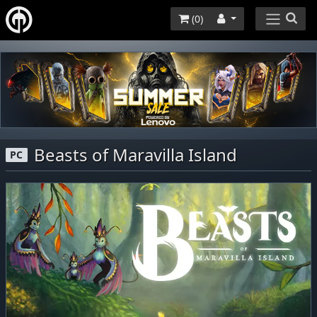
(
0
)
Beasts of Maravilla Island
PC