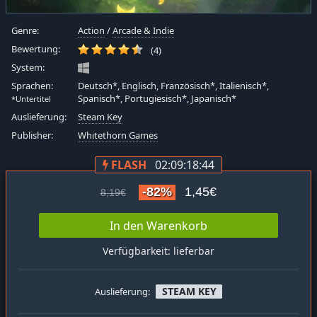
Genre:
Action
/
Arcade & Indie
Bewertung:
(4)
System:
Sprachen:
Deutsch*, Englisch, Französisch*, Italienisch*,
Spanisch*, Portugiesisch*, Japanisch*
*Untertitel
Auslieferung:
Steam Key
Publisher:
Whitethorn Games
FLASH
02:09:18:44
-82%
1,45€
8,19€
In den Warenkorb
Verfügbarkeit: lieferbar
STEAM KEY
Auslieferung: