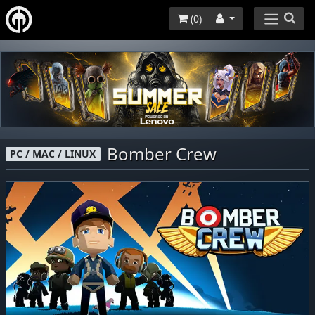
(
0
)
Bomber Crew
PC / MAC / LINUX