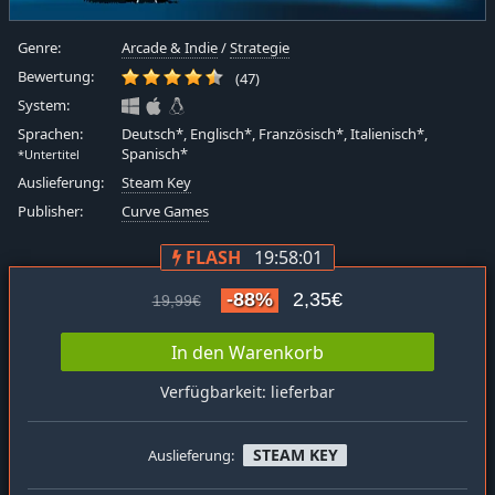
Genre:
Arcade & Indie
/
Strategie
Bewertung:
(47)
System:
Sprachen:
Deutsch*, Englisch*, Französisch*, Italienisch*,
Spanisch*
*Untertitel
Auslieferung:
Steam Key
Publisher:
Curve Games
FLASH
19:58:00
-88%
2,35€
19,99€
In den Warenkorb
Verfügbarkeit: lieferbar
STEAM KEY
Auslieferung: