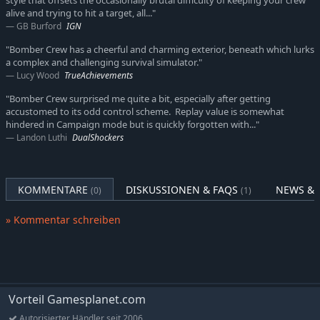
style that offsets the occasionally brutal difficulty of keeping your crew
alive and trying to hit a target, all..."
GB Burford
IGN
"Bomber Crew has a cheerful and charming exterior, beneath which lurks
a complex and challenging survival simulator."
Lucy Wood
TrueAchievements
"Bomber Crew surprised me quite a bit, especially after getting
accustomed to its odd control scheme. Replay value is somewhat
hindered in Campaign mode but is quickly forgotten with..."
Landon Luthi
DualShockers
KOMMENTARE
DISKUSSIONEN & FAQS
NEWS & 
(0)
(1)
» Kommentar schreiben
Vorteil Gamesplanet.com
Autorisierter Händler seit 2006