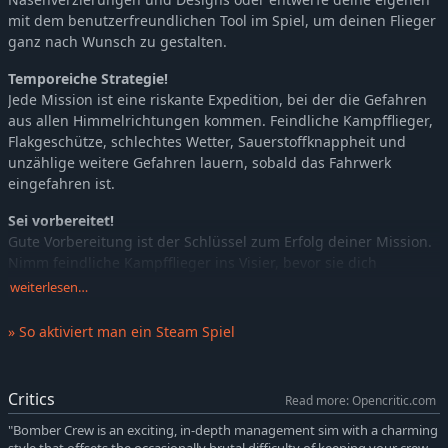
mit dem benutzerfreundlichen Tool im Spiel, um deinen Flieger
ganz nach Wunsch zu gestalten.
Temporeiche Strategie!
Jede Mission ist eine riskante Expedition, bei der die Gefahren
aus allen Himmelrichtungen kommen. Feindliche Kampfflieger,
Flakgeschütze, schlechtes Wetter, Sauerstoffknappheit und
unzählige weitere Gefahren lauern, sobald das Fahrwerk
eingefahren ist.
Sei vorbereitet!
Gute Vorbereitung ist der Schlüssel zum Erfolg deiner Mission.
Nimm feindliche Kampfflieger ins Visier, bevor sie dich
erreichen; markiere dein Ziel, und sorge vor allem dafür, dass
weiterlesen…
du das richtige Team für den Job an Bord hast. In einem
Bomber des 2. Weltkriegs ist jedes Besatzungsmitglied
» So aktiviert man ein Steam Spiel
entscheidend für den Sieg!
Critics
Read more: Opencritic.com
"Bomber Crew is an exciting, in-depth management sim with a charming