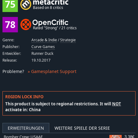
75
Based on 8 critics
78
Rated "Strong" / 21 critics
Genre:
Arcade & Indie
/
Strategie
Publisher:
Curve Games
Entwickler:
Runner Duck
Release:
19.10.2017
Probleme
?
» Gamesplanet Support
REGION LOCK INFO
This product is subject to regional restrictions. It will
NOT
activate in: China
ERWEITERUNGEN
WEITERE SPIELE DER SERIE
Bomber Crew: USAAF
-58%
3,38€