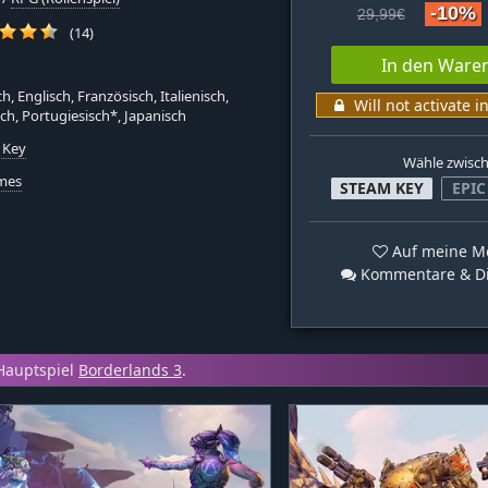
-10%
29,99€
(14)
In den Ware
h, Englisch, Französisch, Italienisch,
Will not activate i
ch, Portugiesisch*, Japanisch
 Key
Wähle zwisc
mes
STEAM KEY
EPIC
Auf meine Me
Kommentare & Di
Hauptspiel
Borderlands 3
.