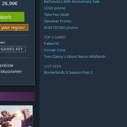
Bethesda's 40th Anniversary Sale
26,99€
LEGO promo
Take-Two deals
nkorb
Devolver Promo
n your region!
KOEI TECMO promo
TOP 3 GAMES
hen:
Palworld
 GAMES KEY
Corsair Cove
Tom Clancy's Ghost Recon Wildlands
rkliste
LAST SEEN
skussionen
Borderlands 3: Season Pass 2