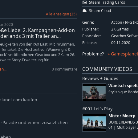
Steam Trading Cards
Steam Cloud
Alle anzeigen (25)
Genre:
Action
/
RPG (Ro
uar 2020
Publisher:
2K Games
oße Liebe: 2. Kampagnen-Add-on
derlands 3 mit Trailer an...
Entwickler:
Gearbox Softw
Release:
09.11.2020
euigkeiten von der PAX East: Mit "Wummen,
 Tentakel: Die Hochzeit von Wainwright &
Probleme
?
» Gamesplanet
ck" veröffentlichen Gearbox und 2K am 26.
zweite Story-Erweiterung für...
COMMUNITY VIDEOS
n...
0 Kommentare
Reviews + Guides
Waetsch spielt
Stylish gut: Bord
planet.com kaufen
#001 Let's Play
Mister Moerp
r-Parade und einem zusätzlichen
BORDERLANDS 3 |
01 | Multiplayer .
egeben