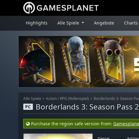
Highlights
Alle Spiele
Angebote
Charts
Alle Spiele
Action
/
RPG (Rollenspiel)
Borderlands 3: Season Pa
Borderlands 3: Season Pass 
PC
Purchase the region safe version from:
Gamesplane
Genre:
Action