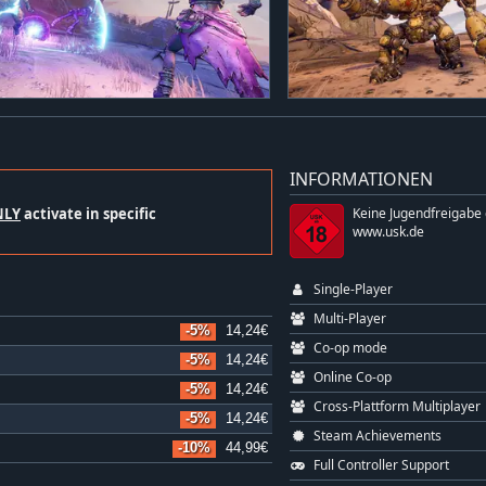
INFORMATIONEN
NLY
activate in specific
Keine Jugendfreigabe
www.usk.de
Single-Player
Multi-Player
-5%
14,24€
Co-op mode
-5%
14,24€
Online Co-op
-5%
14,24€
Cross-Plattform Multiplayer
-5%
14,24€
Steam Achievements
-10%
44,99€
Full Controller Support