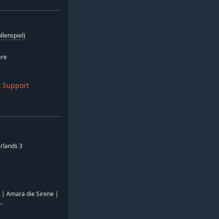
llenspiel)
are
 Support
erlands 3
 Amara die Sirene |
..