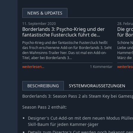
NEWS & UPDATES
11. September 2020
28. Febr
Borderlands 3: Psycho-Krieg und der
Die gr
fantastische Fustercluck führt de...
für Bor
Psycho-Krieg und der fantastische Fustercluck heißt
Schöne N
das frisch erschienene Add-on für Borderlands 3. Seht
Liebe und
den Wahnsinns-Trailer hier. Das ist mal ein Add-on-
Hammerlo
Titel, aber bei Borderlands 3...
März die 
weiterlesen...
1 Kommentar
weiterlese
BESCHREIBUNG
SYSTEMVORAUSSETZUNGEN
Borderlands 3: Season Pass 2 als Steam Key bei Games
Season Pass 2 enthält:
Designer's Cut-Add-on mit dem neuen Modus Plülle
Skill-Baum für jeden Kammer-Jäger
Details zum Director's Cut werden noch bekannt g