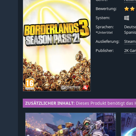
Bewertung:
System:
Sprachen:
Deutsc
Spanis
*Untertitel
Auslieferung:
Steam
Publisher:
2K Ga
ZUSÄTZLICHER INHALT:
Dieses Produkt benötigt das 