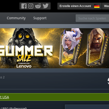
Erstelle einen Account
War
Community
Support
ss 2
2
t USA
/
RPG (Rollenspiel)