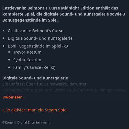
Castlevania: Belmont's Curse Midnight Edition enthält das
komplette Spiel, die digitale Sound- und Kunstgalerie sowie 3
Bonusgegenstände im Spiel.
Castlevania: Belmont’s Curse
Digitale Sound- und Kunstgalerie
Boni (Gegenstände im Spiel) x3
Trevor-Kostüm
Sypha-Kostüm
Family's Grace (Relikt)
Digitale Sound- und Kunstgalerie
Sie umfasst über 100 Kunstwerke, darunter
Konzeptzeichnungen und Skizzen aus dem Produktionsprozess.
weiterlesen…
Genieße die im Spiel verwendete Musik über den integrierten
Sound-Player.
» So aktiviert man ein Steam Spiel
Bitte beachte, dass die digitale Sound- und Kunstgalerie eine vom
©Konami Digital Entertainment
Hauptspiel getrennte Anwendung ist.