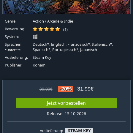
Genre:
Action
/
Arcade & Indie
Bewertung:
(1)
System:
Sprachen:
Deutsch*, Englisch, Französisch*, Italienisch*,
Spanisch*, Portugiesisch*, Japanisch
*Untertitel
Auslieferung:
Steam Key
Publisher:
Konami
-20%
31,99€
39,99€
Jetzt vorbestellen
Release: 15.10.2026
STEAM KEY
Auslieferung: