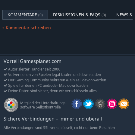
Die angezeigten Bilder befinden sich in der Entwicklung
Inhalte/Spezifikationen können ohne Vorankündigung geändert
werden
KOMMENTARE
DISKUSSIONEN & FAQS
NEWS & 
(0)
(0)
» Kommentar schreiben
Im mittelalterlichen Paris läuten die Glocken das Ende ein
Im Jahre 1499 versinkt die Stadt in Flammen, während
monströse Kreaturen plötzlich aus den Schatten auftauchen.
Trevor Belmont, der Held, der Dracula besiegte, betritt die
brennenden Straßen mit seiner Tochter Rose Belmont.
Vorteil Gamesplanet.com
Bewaffnet mit dem Vampirkiller, der legendären heiligen
Autorisierter Händler seit 2006
Peitsche, jagen sie die aus dem Schloss strömenden Bestien.
Vollversionen von Spielen legal kaufen und downloaden
Der Gaming Community beitreten & ein Teil davon werden
Schon bald wird Rose in eine düstere Verschwörung verwickelt.
Spiele für deinen PC und/oder Mac downloaden
Kann sie Paris vor der Zerstörung retten?
Deine Daten sind sicher, denn wir verschlüsseln alles
Aufregende Peitschen-Action
Mitglied der Unterhaltungs-
Castlevanias legendäre Peitschen-Action ist mitreißender als je
software Selbstkontrolle
zuvor!
Sichere Verbindungen – immer und überall
Bewege dich mit deiner Peitsche so frei wie ein Trapezartist!
Alle Verbindungen sind SSL-verschlüsselt, nicht nur beim Bezahlen