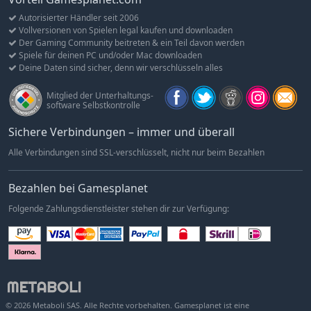
Cities: Skylines - Content Creator Pack: Modern City Center
-10%
4,49€
Autorisierter Händler seit 2006
Cities: Skylines - Downtown Radio
-10%
3,59€
Vollversionen von Spielen legal kaufen und downloaden
Cities: Skylines - Sunset Harbor
-10%
13,49€
Der Gaming Community beitreten & ein Teil davon werden
Spiele für deinen PC und/oder Mac downloaden
Cities: Skylines - Content Creator Pack: Modern Japan
4,99€
Deine Daten sind sicher, denn wir verschlüsseln alles
Cities: Skylines - Coast to Coast Radio
3,99€
Cities: Skylines - Sunny Breeze Radio
Mitglied der Unterhaltungs-
3,99€
software Selbstkontrolle
Cities: Skylines - Rail Hawk Radio
3,99€
Sichere Verbindungen – immer und überall
Cities: Skylines - Content Creator Pack: Train Stations
-5%
4,74€
Cities: Skylines - Content Creator Pack: Bridges & Piers
-5%
4,74€
Alle Verbindungen sind SSL-verschlüsselt, nicht nur beim Bezahlen
Cities: Skylines - Campus Radio
-10%
3,59€
Bezahlen bei Gamesplanet
Cities: Skylines - Deep Focus Radio
-10%
3,59€
Cities: Skylines - Content Creator Pack: University City
-10%
4,49€
Folgende Zahlungsdienstleister stehen dir zur Verfügung:
Cities: Skylines - Campus
-10%
11,69€
Cities: Skylines - Green Cities
-10%
11,69€
Cities: Skylines - Synthetic Dawn Radio
-10%
3,59€
Cities: Skylines - Industries Plus
-10%
16,19€
Cities: Skylines - Industries
-10%
13,49€
© 2026 Metaboli SAS. Alle Rechte vorbehalten. Gamesplanet ist eine