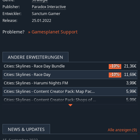
Publisher:
Paradox Interactive
Entwickler:
Sanctum Gamer
Release:
25.01.2022
Probleme
?
» Gamesplanet Support
ANDERE ERWEITERUNGEN
Cities: Skylines - Race Day Bundle
-10%
21,36€
Cities: Skylines - Race Day
-10%
11,69€
Cities: Skylines - Harumi Nights FM
3,99€
Cities: Skylines - Content Creator Pack: Map Pack 4
5,99€
Cities: Skylines - Content Creator Pack: Shops of Shibuya
5,99€
Cities: Skylines - Harvest Harmony
3,99€
Cities: Skylines - Content Creator Pack: Countryside
5,99€
Cities: Skylines - Content Creator Pack: Emerging Downtown
5,99€
NEWS & UPDATES
Alle anzeigen (9)
Cities: Skylines - Alpine Tunes Radio
3,99€