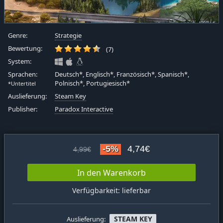
Genre:
Strategie
Bewertung:
(7)
System:
Sprachen:
Deutsch*, Englisch*, Französisch*, Spanisch*,
Polnisch*, Portugiesisch*
*Untertitel
Auslieferung:
Steam Key
Publisher:
Paradox Interactive
-5%
4,74€
4,99€
In den Warenkorb
Verfügbarkeit: lieferbar
STEAM KEY
Auslieferung: