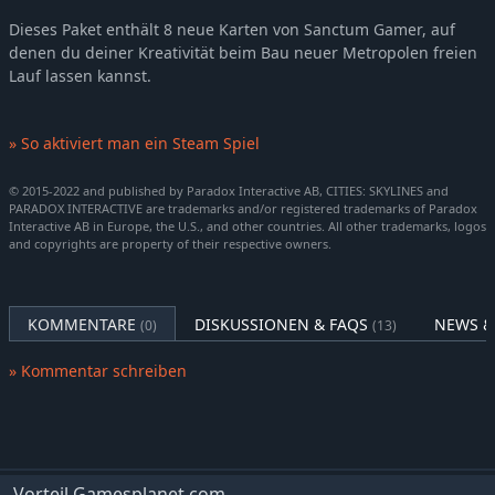
Cities: Skylines - African Vibes
3,99€
Dieses Paket enthält 8 neue Karten von Sanctum Gamer, auf
Cities: Skylines - Deluxe Edition Upgrade Pack
-5%
8,55€
denen du deiner Kreativität beim Bau neuer Metropolen freien
Lauf lassen kannst.
Cities: Skylines - Content Creator Pack: Shopping Malls
-5%
5,69€
Cities: Skylines - Content Creator Pack: Sports Venues
-5%
5,69€
Cities: Skylines - JADIA Radio
3,99€
» So aktiviert man ein Steam Spiel
Cities: Skylines - Pop-Punk Radio
3,99€
© 2015-2022 and published by Paradox Interactive AB, CITIES: SKYLINES and
Cities: Skylines - 80's Movies Tunes
3,99€
PARADOX INTERACTIVE are trademarks and/or registered trademarks of Paradox
Interactive AB in Europe, the U.S., and other countries. All other trademarks, logos
Cities: Skylines - Shoreline Radio
3,99€
and copyrights are property of their respective owners.
Cities: Skylines - Paradise Radio
3,99€
Cities: Skylines - Content Creator Pack: Seaside Resorts
-10%
5,39€
Cities: Skylines - Content Creator Pack: Mid-Century Modern
-10%
5,39€
KOMMENTARE
DISKUSSIONEN & FAQS
NEWS &
(0)
(13)
Cities: Skylines - Plazas & Promenades
-10%
13,49€
» Kommentar schreiben
Cities: Skylines - On Air Radio
3,99€
Cities: Skylines - Calm The Mind Radio
3,99€
Cities: Skylines - Content Creator Pack: Vehicles Of The World
-5%
4,74€
Cities: Skylines - Airports
-10%
11,69€
Vorteil Gamesplanet.com