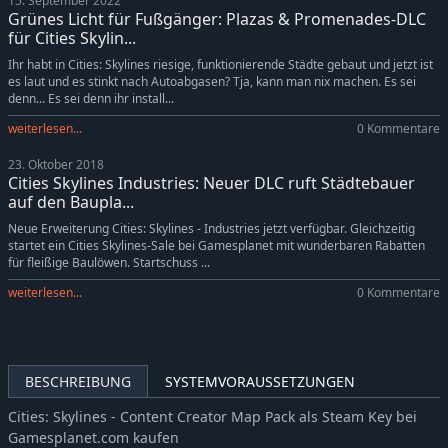
15. September 2022
Cities: Skylines - Content Creator Pack: Map Pack 3
-5%
5,69€
Grünes Licht für Fußgänger: Plazas & Promenades-DLC
Cities: Skylines - Content Creator Pack: Mountain Village
-5%
5,69€
für Cities Skylin...
Cities: Skylines - 90's Pop Radio
3,99€
Ihr habt in Cities: Skylines riesige, funktionierende Städte gebaut und jetzt ist
es laut und es stinkt nach Autoabgasen? Tja, kann man nix machen. Es sei
Cities: Skylines - Piano Tunes Radio
3,99€
denn... Es sei denn ihr install...
Cities: Skylines - Content Creator Pack: Railroads of Japan
5,99€
weiterlesen...
0 Kommentare
Cities: Skylines - Content Creator Pack: Brooklyn & Queens
5,99€
23. Oktober 2018
Cities: Skylines - Content Creator Pack: Industrial Evolution
5,99€
Cities Skylines Industries: Neuer DLC ruft Städtebauer
Cities: Skylines - Hotels & Retreats
-5%
7,59€
auf den Baupla...
Cities: Skylines - Rock City Radio
3,99€
Neue Erweiterung Cities: Skylines - Industries jetzt verfügbar. Gleichzeitig
startet ein Cities Skylines-Sale bei Gamesplanet mit wunderbaren Rabatten
Cities: Skylines - Relaxation Station
3,99€
für fleißige Baulöwen. Startschuss ...
Cities: Skylines - Content Creator Pack: Africa in Miniature
-5%
5,69€
weiterlesen...
0 Kommentare
Cities: Skylines - Content Creator Pack: Heart of Korea
-10%
5,39€
Cities: Skylines - Content Creator Pack: Skyscrapers
-10%
5,39€
Cities: Skylines - K-pop Station
-5%
3,79€
BESCHREIBUNG
SYSTEMVORAUSSETZUNGEN
Cities: Skylines - 80's Downtown Beat
-5%
3,79€
Cities: Skylines - Financial Districts
-10%
7,19€
Cities: Skylines - Content Creator Map Pack als Steam Key bei
Gamesplanet.com kaufen
Cities: Skylines - Content Creator Pack: Map Pack 2
-5%
5,69€