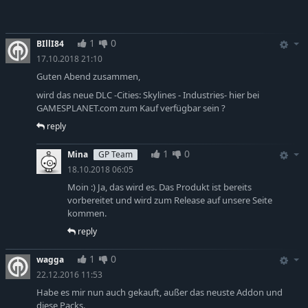
Cities: Skylines - Natural Disasters
-10%
13,49€
Cities: Skylines - Content Creator Pack: Art Deco
-10%
4,49€
Cities: Skylines - Snowfall
-10%
11,69€
1
0
BIllI84
Cities: Skylines - After Dark
-10%
13,49€
17.10.2018 21:10
Guten Abend zusammen,
wird das neue DLC -Cities: Skylines - Industries- hier bei
GAMESPLANET.com zum Kauf verfügbar sein ?
reply
1
0
Mina
GP Team
18.10.2018 06:05
Moin :) Ja, das wird es. Das Produkt ist bereits
vorbereitet und wird zum Release auf unsere Seite
kommen.
reply
1
0
wagga
22.12.2016 11:53
Habe es mir nun auch gekauft, außer das neuste Addon und
diese Packs.