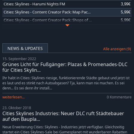
Cities: Skylines - Harumi Nights FM
3,99€
Cities: Skylines - Content Creator Pack: Map Pack 4
5,99€
Cities: Skylines - Content Creator Pack: Shops of Shibuya
5,99€
Cities: Skylines - Harvest Harmony
3,99€
Cities: Skylines - Content Creator Pack: Countryside
5,99€
Cities: Skylines - Content Creator Pack: Emerging Downtown
5,99€
NEWS & UPDATES
Alle anzeigen (9)
Cities: Skylines - Alpine Tunes Radio
3,99€
15. September 2022
Cities: Skylines - Content Creator Pack: Map Pack 3
-5%
5,69€
Grünes Licht für Fußgänger: Plazas & Promenades-DLC
Cities: Skylines - Content Creator Pack: Mountain Village
-5%
5,69€
für Cities Skylin...
Cities: Skylines - 90's Pop Radio
3,99€
Ihr habt in Cities: Skylines riesige, funktionierende Städte gebaut und jetzt ist
es laut und es stinkt nach Autoabgasen? Tja, kann man nix machen. Es sei
Cities: Skylines - Piano Tunes Radio
3,99€
denn... Es sei denn ihr install...
Cities: Skylines - Content Creator Pack: Railroads of Japan
5,99€
weiterlesen...
0 Kommentare
Cities: Skylines - Content Creator Pack: Brooklyn & Queens
5,99€
23. Oktober 2018
Cities: Skylines - Content Creator Pack: Industrial Evolution
5,99€
Cities Skylines Industries: Neuer DLC ruft Städtebauer
Cities: Skylines - Hotels & Retreats
-5%
7,59€
auf den Baupla...
Cities: Skylines - Rock City Radio
3,99€
Neue Erweiterung Cities: Skylines - Industries jetzt verfügbar. Gleichzeitig
startet ein Cities Skylines-Sale bei Gamesplanet mit wunderbaren Rabatten
Cities: Skylines - Relaxation Station
3,99€