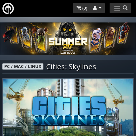
(
0
)
Cities: Skylines
PC / MAC / LINUX