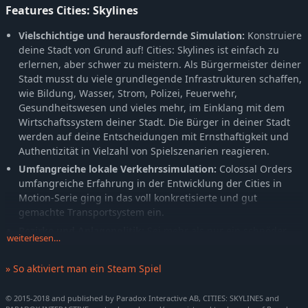
Cities: Skylines - Content Creator Pack: Seaside Resorts
-10%
5,39€
Features Cities: Skylines
Cities: Skylines - Content Creator Pack: Mid-Century Modern
-10%
5,39€
Vielschichtige und herausfordernde Simulation:
Konstruiere
Cities: Skylines - Plazas & Promenades
-10%
13,49€
deine Stadt von Grund auf! Cities: Skylines ist einfach zu
Cities: Skylines - On Air Radio
3,99€
erlernen, aber schwer zu meistern. Als Bürgermeister deiner
Stadt musst du viele grundlegende Infrastrukturen schaffen,
Cities: Skylines - Calm The Mind Radio
3,99€
wie Bildung, Wasser, Strom, Polizei, Feuerwehr,
Cities: Skylines - Content Creator Pack: Vehicles Of The World
-5%
4,74€
Gesundheitswesen und vieles mehr, im Einklang mit dem
Cities: Skylines - Content Creator Map Pack
-5%
4,74€
Wirtschaftssystem deiner Stadt. Die Bürger in deiner Stadt
Cities: Skylines - Airports
werden auf deine Entscheidungen mit Ernsthaftigkeit und
-10%
11,69€
Authentizität in Vielzahl von Spielszenarien reagieren.
Cities: Skylines - Content Creator Pack: Modern City Center
-10%
4,49€
Umfangreiche lokale Verkehrssimulation:
Colossal Orders
Cities: Skylines - Downtown Radio
-10%
3,59€
umfangreiche Erfahrung in der Entwicklung der Cities in
Cities: Skylines - Sunset Harbor
-10%
13,49€
Motion-Serie ging in das voll konkretisierte und gut
Cities: Skylines - Content Creator Pack: Modern Japan
4,99€
gemachte Transportsystem ein.
Cities: Skylines - Coast to Coast Radio
3,99€
Bezirke und Anlagepolitik:
Sei mehr als nur ein schnöder
weiterlesen…
Administrator im Rathaus. Das Einteilen deiner Stadt in
Cities: Skylines - Sunny Breeze Radio
3,99€
Bezirke führt zu einer Anwendung von Maßnahmen, die
Cities: Skylines - Rail Hawk Radio
3,99€
» So aktiviert man ein Steam Spiel
deinen Status auf dem Weg zum Bürgermeister verbessern.
Cities: Skylines - Content Creator Pack: Train Stations
-5%
4,74€
Umfangreicher Modding-Support:
Erstelle oder verbessere
© 2015-2018 and published by Paradox Interactive AB, CITIES: SKYLINES and
Cities: Skylines - Content Creator Pack: Bridges & Piers
-5%
4,74€
vorhandene Karten und Strukturen. Anschließend kannst du