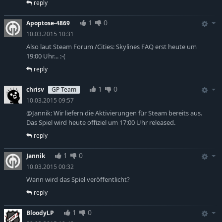
reply
1
0
Apoptose-4869
10.03.2015 10:31
Also laut Steam Forum /Cities: Skylines FAQ erst heute um
19:00 Uhr... :-(
reply
1
0
chrisv
GP Team
10.03.2015 09:57
@Jannik: Wir liefern die Aktivierungen für Steam bereits aus.
Das Spiel wird heute offiziel um 17:00 Uhr released.
reply
1
0
Jannik
10.03.2015 00:32
Wann wird das Spiel veröffentlicht?
reply
1
0
BloodyLP