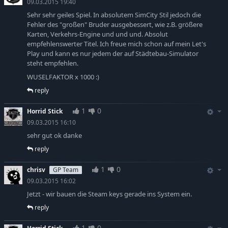
09.03.2015 19:40
Sehr sehr geiles Spiel. In absolutem SimCity Stil jedoch die
Fehler des "großen" Bruder ausgebessert, wie z.B. größere
Karten, Verkehrs-Engine und und und. Absolut
empfehlenswerter Titel. Ich freue mich schon auf mein Let's
Play und kann es nur jedem der auf Städtebau-Simulator
steht empfehlen.
WUSELFAKTOR x 1000 :)
reply
1
0
Horrid Stick
09.03.2015 16:10
sehr gut ok danke
reply
1
0
chrisv
GP Team
09.03.2015 16:02
Jetzt - wir bauen die Steam keys gerade ins System ein.
reply
1
0