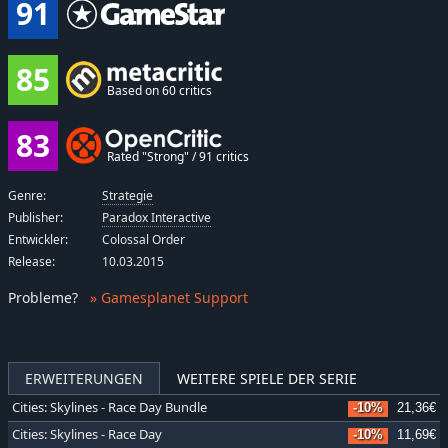
91
85
Based on 60 critics
83
Rated "Strong" / 91 critics
Genre:
Strategie
Publisher:
Paradox Interactive
Entwickler:
Colossal Order
Release:
10.03.2015
Probleme
?
» Gamesplanet Support
ERWEITERUNGEN
WEITERE SPIELE DER SERIE
Cities: Skylines - Race Day Bundle
-10%
21,36€
Cities: Skylines - Race Day
-10%
11,69€