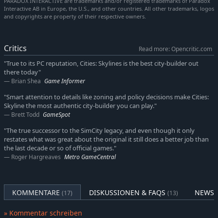
PARADOX INTERACTIVE are trademarks and/or registered trademarks of Paradox
sie in das Spiel einfügen, mit anderen teilen oder die
Interactive AB in Europe, the U.S., and other countries. All other trademarks, logos
Cities: Skylines - Campus Radio
-10%
3,59€
and copyrights are property of their respective owners.
Kreationen von anderen Städtebauern herunterladen.
Cities: Skylines - Deep Focus Radio
-10%
3,59€
Cities: Skylines - Content Creator Pack: University City
-10%
4,49€
Critics
Cities: Skylines - Campus
Read more: Opencritic.com
-10%
11,69€
Cities: Skylines - Green Cities
-10%
11,69€
"True to its PC reputation, Cities: Skylines is the best city-builder out
there today"
Cities: Skylines - Synthetic Dawn Radio
-10%
3,59€
Brian Shea
Game Informer
Cities: Skylines - Industries Plus
-10%
16,19€
"Smart attention to details like zoning and policy decisions make Cities:
Cities: Skylines - Industries
-10%
13,49€
Skyline the most authentic city-builder you can play."
Cities: Skylines - Country Road Radio
Brett Todd
GameSpot
-10%
3,59€
Cities: Skylines - Parklife Plus
-10%
16,19€
"The true successor to the SimCity legacy, and even though it only
restates what was great about the original it still does a better job than
Cities: Skylines - Parklife
-10%
13,49€
the last decade or so of official games."
Cities: Skylines - All That Jazz
3,99€
Roger Hargreaves
Metro GameCentral
Cities: Skylines - European Suburbia Content Creator Pack
-10%
4,49€
Cities: Skylines - Concerts
-10%
6,29€
KOMMENTARE
DISKUSSIONEN & FAQS
NEWS 
(17)
(13)
Cities: Skylines - Mass Transit
-10%
11,69€
Cities: Skylines - Content Creator Pack: High-Tech Buildings
-10%
4,49€
» Kommentar schreiben