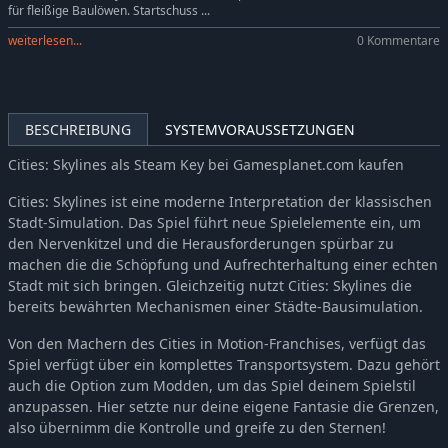
für fleißige Baulöwen. Startschuss ...
Cities: Skylines - Content Creator Pack: Africa in Miniature
-5%
5,69€
weiterlesen...
0 Kommentare
Cities: Skylines - Content Creator Pack: Heart of Korea
-10%
5,39€
Cities: Skylines - Content Creator Pack: Skyscrapers
-10%
5,39€
Cities: Skylines - K-pop Station
-5%
3,79€
BESCHREIBUNG
SYSTEMVORAUSSETZUNGEN
Cities: Skylines - 80's Downtown Beat
-5%
3,79€
Cities: Skylines - Financial Districts
-10%
7,19€
Cities: Skylines als Steam Key bei Gamesplanet.com kaufen
Cities: Skylines - Content Creator Pack: Map Pack 2
-5%
5,69€
Cities: Skylines ist eine moderne Interpretation der klassischen
Cities: Skylines - African Vibes
3,99€
Stadt-Simulation. Das Spiel führt neue Spielelemente ein, um
Cities: Skylines - Deluxe Edition Upgrade Pack
-5%
8,55€
den Nervenkitzel und die Herausforderungen spürbar zu
machen die die Schöpfung und Aufrechterhaltung einer echten
Cities: Skylines - Content Creator Pack: Shopping Malls
-5%
5,69€
Stadt mit sich bringen. Gleichzeitig nutzt Cities: Skylines die
Cities: Skylines - Content Creator Pack: Sports Venues
-5%
5,69€
bereits bewährten Mechanismen einer Städte-Bausimulation.
Cities: Skylines - JADIA Radio
3,99€
Von den Machern des Cities in Motion-Franchises, verfügt das
Cities: Skylines - Pop-Punk Radio
3,99€
Spiel verfügt über ein komplettes Transportsystem. Dazu gehört
Cities: Skylines - 80's Movies Tunes
3,99€
auch die Option zum Modden, um das Spiel deinem Spielstil
Cities: Skylines - Shoreline Radio
3,99€
anzupassen. Hier setzte nur deine eigene Fantasie die Grenzen,
also übernimm die Kontrolle und greife zu den Sternen!
Cities: Skylines - Paradise Radio
3,99€