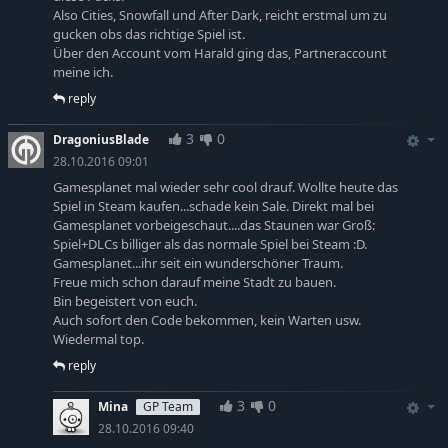
Also Cities, Snowfall und After Dark, reicht erstmal um zu
gucken obs das richtige Spiel ist.
Über den Account vom Harald ging das, Partneraccount
meine ich.
reply
3
0
DragoniusBlade
28.10.2016 09:01
Gamesplanet mal wieder sehr cool drauf. Wollte heute das
Spiel in Steam kaufen...schade kein Sale. Direkt mal bei
Gamesplanet vorbeigeschaut....das Staunen war Groß:
Spiel+DLCs billiger als das normale Spiel bei Steam :D.
Gamesplanet...ihr seit ein wunderschöner Traum.
Freue mich schon darauf meine Stadt zu bauen.
Bin begeistert von euch.
Auch sofort den Code bekommen, kein Warten usw.
Wiedermal top.
reply
3
0
Mina
GP Team
28.10.2016 09:40