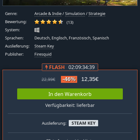
Genre:
Arcade & Indie
/
Simulation
/
Strategie
Bewertung:
(13)
System:
Sprachen:
Deutsch, Englisch, Französisch, Spanisch
Auslieferung:
Steam Key
Publisher:
Firesquid
FLASH
02:09:34:39
-46%
12,35€
22,99€
In den Warenkorb
Verfügbarkeit: lieferbar
STEAM KEY
Auslieferung: