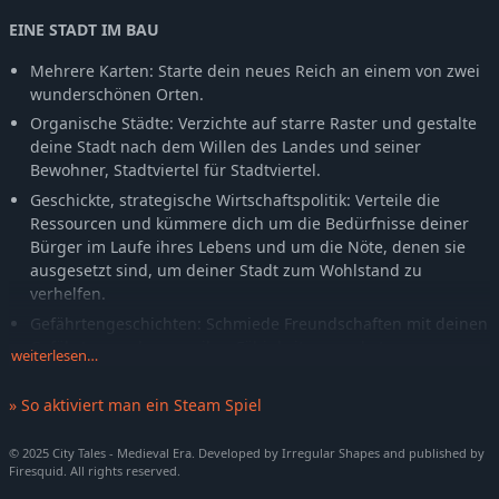
EINE STADT IM BAU
Mehrere Karten: Starte dein neues Reich an einem von zwei
wunderschönen Orten.
Organische Städte: Verzichte auf starre Raster und gestalte
deine Stadt nach dem Willen des Landes und seiner
Bewohner, Stadtviertel für Stadtviertel.
Geschickte, strategische Wirtschaftspolitik: Verteile die
Ressourcen und kümmere dich um die Bedürfnisse deiner
Bürger im Laufe ihres Lebens und um die Nöte, denen sie
ausgesetzt sind, um deiner Stadt zum Wohlstand zu
verhelfen.
Gefährtengeschichten: Schmiede Freundschaften mit deinen
Gefährten, verbessere ihre Fähigkeiten, wachst zusammen
weiterlesen…
und lass sie ihre Geschichten enthüllen, während du mit
deinen Plänen vorankommst.
» So aktiviert man ein Steam Spiel
Identitäre Stadtviertel: Schaffe Stadtviertel mit eigener
Persönlichkeit, eigenen Bedürfnissen sowie eigenem
© 2025 City Tales - Medieval Era. Developed by Irregular Shapes and published by
Erscheinungsbild und erschaffe so eine pulsierende und
Firesquid. All rights reserved.
lebendige Stadt wie keine zweite.