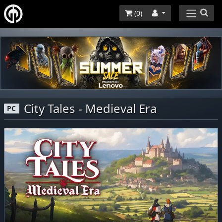
(
0
)
City Tales - Medieval Era
PC