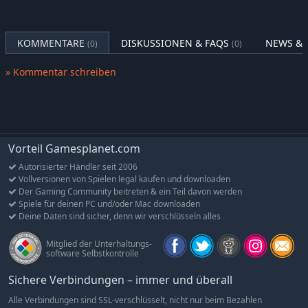
‘DURCHDREHEN’!
Individuelle Charaktere, jeder verfügt über eine eigene
besondere Aktion.
KOMMENTARE
DISKUSSIONEN & FAQS
NEWS & 
(0)
(0)
Schnelle Spiele.
Eine Vielzahl an Team-Anpassungsoptionen.
» Kommentar schreiben
Multiplayer-Modus mit Ligatabellen.
Vorteil Gamesplanet.com
Autorisierter Händler seit 2006
Vollversionen von Spielen legal kaufen und downloaden
Der Gaming Community beitreten & ein Teil davon werden
Spiele für deinen PC und/oder Mac downloaden
Deine Daten sind sicher, denn wir verschlüsseln alles
Mitglied der Unterhaltungs-
software Selbstkontrolle
Sichere Verbindungen – immer und überall
Alle Verbindungen sind SSL-verschlüsselt, nicht nur beim Bezahlen