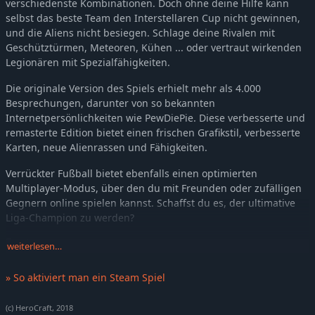
verschiedenste Kombinationen. Doch ohne deine Hilfe kann
selbst das beste Team den Interstellaren Cup nicht gewinnen,
und die Aliens nicht besiegen. Schlage deine Rivalen mit
Geschütztürmen, Meteoren, Kühen ... oder vertraut wirkenden
Legionären mit Spezialfähigkeiten.
Die originale Version des Spiels erhielt mehr als 4.000
Besprechungen, darunter von so bekannten
Internetpersönlichkeiten wie PewDiePie. Diese verbesserte und
remasterte Edition bietet einen frischen Grafikstil, verbesserte
Karten, neue Alienrassen und Fähigkeiten.
Verrückter Fußball bietet ebenfalls einen optimierten
Multiplayer-Modus, über den du mit Freunden oder zufälligen
Gegnern online spielen kannst. Schaffst du es, der ultimative
Liga-Champion zu werden?
Features
weiterlesen…
Überarbeiteter Karrieremodus mit verschiedenen Planeten
» So aktiviert man ein Steam Spiel
und ALIENS.
Drei Typen von Fähigkeiten: Verteidigung, Angriff oder
(c) HeroCraft, 2018