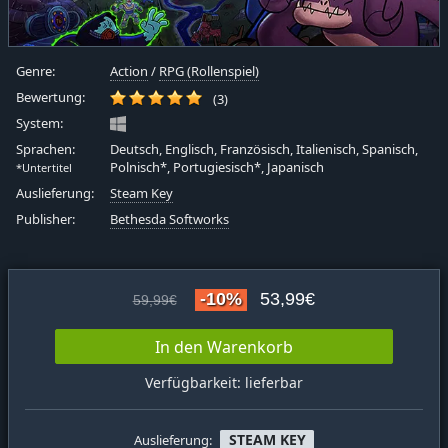
Genre:
Action
/
RPG (Rollenspiel)
Bewertung:
(3)
System:
Sprachen:
Deutsch, Englisch, Französisch, Italienisch, Spanisch,
Polnisch*, Portugiesisch*, Japanisch
*Untertitel
Auslieferung:
Steam Key
Publisher:
Bethesda Softworks
-10%
53,99€
59,99€
In den Warenkorb
Verfügbarkeit: lieferbar
STEAM KEY
Auslieferung: