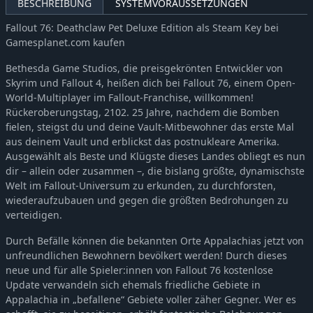
BESCHREIBUNG
SYSTEMVORAUSSETZUNGEN
Fallout 76: Deathclaw Pet Deluxe Edition als Steam Key bei
Gamesplanet.com kaufen
Bethesda Game Studios, die preisgekrönten Entwickler von
Skyrim und Fallout 4, heißen dich bei Fallout 76, einem Open-
World-Multiplayer im Fallout-Franchise, willkommen!
Rückeroberungstag, 2102. 25 Jahre, nachdem die Bomben
fielen, steigst du und deine Vault-Mitbewohner das erste Mal
aus deinem Vault und erblickst das postnukleare Amerika.
Ausgewählt als Beste und Klügste dieses Landes obliegt es nun
dir – allein oder zusammen –, die bislang größte, dynamischste
Welt im Fallout-Universum zu erkunden, zu durchforsten,
wiederaufzubauen und gegen die größten Bedrohungen zu
verteidigen.
Durch Befälle können die bekannten Orte Appalachias jetzt von
unfreundlichen Bewohnern bevölkert werden! Durch dieses
neue und für alle Spieler:innen von Fallout 76 kostenlose
Update verwandeln sich ehemals friedliche Gebiete in
Appalachia in „befallene“ Gebiete voller zäher Gegner. Wer es