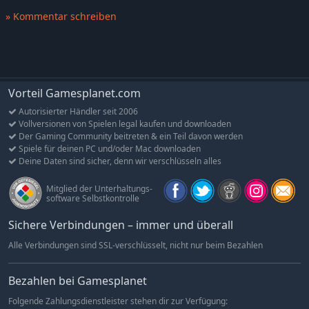
Verbrauchsgegenstände, C.A.M.P.-Gegenstände und mehr
freizuschalten.
» Kommentar schreiben
Multiplayer-Rollenspiel
Erschaffe deinen eigenen Charakter anhand des allseits
bekannten und beliebten S.P.E.C.I.A.L.-Systems und gehe im
wilden Ödland mit unzähligen unerforschten Orten Ihre
Vorteil Gamesplanet.com
eigenen Wege. Ob alleine oder mit Freunden, ein einzigartiges
Autorisierter Händler seit 2006
Fallout-Abenteuer erwartet dich.
Vollversionen von Spielen legal kaufen und downloaden
Der Gaming Community beitreten & ein Teil davon werden
Natur pur
Spiele für deinen PC und/oder Mac downloaden
Die Geschichten und Welt von Fallout 76 hauchen sich
Deine Daten sind sicher, denn wir verschlüsseln alles
gegenseitig Leben ein. Erkunde sechs einzigartige Regionen
West Virginias – von den Wäldern Appalachias zu den giftig
Mitglied der Unterhaltungs-
blutroten Weiten des Cranberry Bog hält jede Region ihre
software Selbstkontrolle
eigenen Gefahren und Belohnungen bereit.
Sichere Verbindungen – immer und überall
Ein neuer Amerikanischer Traum!
Alle Verbindungen sind SSL-verschlüsselt, nicht nur beim Bezahlen
Nutze das Computer-Assistenzsystem für mobile Produktion
(kurz C.A.M.P.), um überall in der Welt zu bauen und Dinge
herzustellen. Dein C.A.M.P. bietet dir nicht nur notwendigen
Bezahlen bei Gamesplanet
Schutz vor widrigen Bedingungen, sondern auch wichtige
Folgende Zahlungsdienstleister stehen dir zur Verfügung:
Materialien und Unterschlupf. Du kannst sogar mit anderen