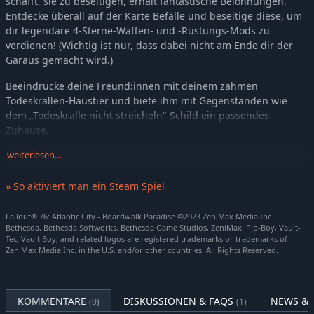
schafft, sie zu beseitigen, erhält fantastische Belohnungen.
Entdecke überall auf der Karte Befälle und beseitige diese, um
dir legendäre 4-Sterne-Waffen- und -Rüstungs-Mods zu
verdienen! (Wichtig ist nur, dass dabei nicht am Ende dir der
Garaus gemacht wird.)
Beeindrucke deine Freund:innen mit deinem zahmen
Todeskrallen-Haustier und biete ihm mit Gegenständen wie
dem „Todeskralle nicht streicheln“-Schild ein passendes
Zuhause.
Immersive Quests und großartige Charaktere
weiterlesen…
Stürze dich in die spannende Hauptquest und entschlüssle die
Geheimnisse West Virginias. Den ersten Schritt hast du bereits
» So aktiviert man ein Steam Spiel
getan, als du aus Vault 76 gestiegen bist. Freunde dich mit
deinen neuen Nachbarn an, die das Land wieder aufbauen
Fallout® 76: Atlantic City - Boardwalk Paradise ©2023 ZeniMax Media Inc.
Bethesda, Bethesda Softworks, Bethesda Game Studios, ZeniMax, Pip-Boy, Vault-
wollen, und erlebe Appalachia durch die Augen seiner
Tec, Vault Boy, and related logos are registered trademarks or trademarks of
Bewohner neu – oder sei egoistisch und nutze sie aus.
ZeniMax Media Inc. in the U.S. and/or other countries. All Rights Reserved.
Saisons
Spiele dich durch die einzelnen Saisons und schließe dabei
Challenges ab, um verschiedenste Belohnungen wie
KOMMENTARE
DISKUSSIONEN & FAQS
NEWS & 
(0)
(1)