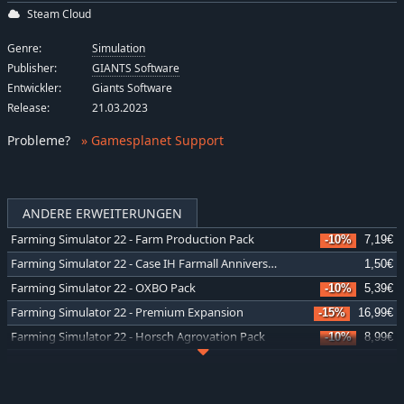
Steam Cloud
Genre:
Simulation
Publisher:
GIANTS Software
Entwickler:
Giants Software
Release:
21.03.2023
Probleme
?
» Gamesplanet Support
ANDERE ERWEITERUNGEN
Farming Simulator 22 - Farm Production Pack
-10%
7,19€
Farming Simulator 22 - Case IH Farmall Anniversary Pack
1,50€
Farming Simulator 22 - OXBO Pack
-10%
5,39€
Farming Simulator 22 - Premium Expansion
-15%
16,99€
Farming Simulator 22 - Horsch Agrovation Pack
-10%
8,99€
Farming Simulator 22 - Hay & Forage Pack
-10%
8,99€
Farming Simulator 22 - Year 2 Season Pass
-10%
26,99€