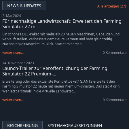
Farming Simulator 22 - ERO Grapeliner Series 7000
1,99€
NEWS & UPDATES
Alle anzeigen (27)
Farming Simulator 22 - Vermeer Pack
-10%
7,19€
2. Mai 2024
Farming Simulator 22 - Pumps n' Hoses
-10%
16,19€
Für nachhaltige Landwirtschaft: Erweitert den Farming
Farming Simulator 22 - Platinum Expansion
-20%
15,99€
Simulator 22 mi...
Farming Simulator 22 - Kubota Pack
-10%
11,69€
Ein schönes DLC-Paket mit mehr als 20 neuen Maschinen, Gebäuden und
Verkaufsstellen. Verbessert damit eure Farmen und habt gleichzeitig
Farming Simulator 22 - Antonio Carraro Pack
-10%
8,99€
Nachhaltigkeitsaspekte im Blick. Startet mit ersch...
Farming Simulator 22 - Zetor 25 K
0,99€
weiterlesen...
0 Kommentare
Farming Simulator 22 - Fendt 900 Vario Black Beauty
0,99€
14. November 2023
Farming Simulator 22 - Mack Trucks: Black Anthem
0,99€
Launch-Trailer zur Veröffentlichung der Farming
Farming Simulator 22 - CLAAS XERION SADDLE TRAC Pack
3,99€
Simulator 22 Premium-...
Farming Simulator 22 - Year 1 Season Pass
-10%
26,99€
Erweiterung oder das aktuellste Komplettpaket? GIANTS erweitert den
Farming Simulator 22 heute mit neuen Premium-Inhalten. Das steckt drin.
Wer jetzt erstmals in die virtuelle Landwirtsc...
weiterlesen...
0 Kommentare
BESCHREIBUNG
SYSTEMVORAUSSETZUNGEN