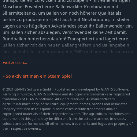
transportieren, zu wickeln und zu stapeln - mit einer einzigen
Maschine! Erweitert eure Ballenwickler-Kombination mit
Siliermitteltanks, um Ballen von noch höherer Qualität als
bisher zu produzieren - jetzt auch mit Netzbindung. In steilen
Lagen eures hügeligen Ackerlandes setzt ihr Ballenwender ein,
um Ballen sicher abzulegen. Verschwendet keine Zeit damit,
Rundballen hinterherzulaufen! Transportiert und lagert eure
Ballen sicher mit den neuen Ballengreifern und Ballengabeln
ein - so habt ihr immer genügend TMR und andere Ressourcen
auf Lager.
weiterlesen…
Enthaltene Machinen im Göweil Pack
» So aktiviert man ein Steam Spiel
Göweil G-1 F125
Göweil G-1 F125 Kombi
© 2021 GIANTS Software GmbH. Published and developed by GIANTS Software.
Farming Simulator, GIANTS Software and its logos are trademarks or registered
Göweil G1015
trademarks of GIANTS Software. All rights reserved. All manufacturers,
Göweil G4010 Q Profi
agricultural machinery, agricultural equipment, names, brands and associated
imagery featured in this game in some cases include trademarks and/or
Göweil G5020
copyrighted materials of their respective owners. The agricultural machines and
equipment in this game may be different from the actual machines in shapes,
Göweil LT-Master F115
colours and performance. All other names, trademarks and logos are property of
Göweil VARIO-Master V140
their respective owners.
Göweil RBG