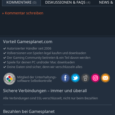
KOMMENTARE
DISKUSSIONEN & FAQS
NEWS & 
wirken beim Ausklappen schwerer und Schmutz sammelt sich
(0)
(4)
an den Geräten, bevor er sich beim Einklappen wieder löst. Das
steigert den Realismus zusätzlich: Die Maschinen sehen nicht
» Kommentar schreiben
nur realistischer aus, sondern fühlen sich bei der Bedienung
auch authentischer an.
Vorteil Gamesplanet.com
Autorisierter Händler seit 2006
Vollversionen von Spielen legal kaufen und downloaden
Der Gaming Community beitreten & ein Teil davon werden
Spiele für deinen PC und/oder Mac downloaden
Deine Daten sind sicher, denn wir verschlüsseln alles
Mitglied der Unterhaltungs-
software Selbstkontrolle
Sichere Verbindungen – immer und überall
Alle Verbindungen sind SSL-verschlüsselt, nicht nur beim Bezahlen
Bezahlen bei Gamesplanet