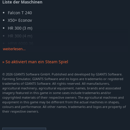
Liste der Maschinen
Falcon T 240
X50+ Econov
HR 300 (3 m)
HR 300 (4 m)
HRW 6000.36
weiterlesen…
Methys HDS
Easydrill P250
» So aktiviert man ein Steam Spiel
P100
Progress P50
© 2026 GIANTS Software GmbH. Published and developed by GIANTS Software.
Farming Simulator, GIANTS Software and its logos are trademarks or registered
Progress P100
trademarks of GIANTS Software. All rights reserved. All manufacturers,
agricultural machinery, agricultural equipment, names, brands and associated
Progress TF
imagery featured in this game in some cases include trademarks and/or
Sonic PPF 300/12
copyrighted materials of their respective owners. The agricultural machines and
equipment in this game may be different from the actual machines in shapes,
colours and performance. All other names, trademarks and logos are property of
Realistischeres Maschinenverhalten
their respective owners.
Neben verbesserter Physik bieten die Maschinen im SKY
Agriculture Pack auch überarbeitete Animationen: Räder
reagieren sichtbar authentischer auf die Schwerkraft, Arme