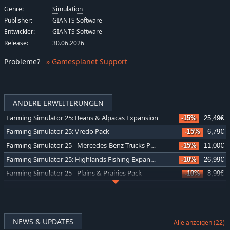
Genre:
Simulation
Publisher:
GIANTS Software
Entwickler:
GIANTS Software
Release:
30.06.2026
Probleme
?
» Gamesplanet Support
ANDERE ERWEITERUNGEN
Farming Simulator 25: Beans & Alpacas Expansion
-15%
25,49€
Farming Simulator 25: Vredo Pack
-15%
6,79€
Farming Simulator 25 - Mercedes-Benz Trucks Pack
-15%
11,00€
Farming Simulator 25: Highlands Fishing Expansion
-10%
26,99€
Farming Simulator 25 - Plains & Prairies Pack
-10%
8,99€
Farming Simulator 25 - Nexat Pack
-10%
8,99€
Farming Simulator 25 - New Holland CR11 Gold Edition
0,99€
Farming Simulator 25 - MacDon Pack
-10%
4,49€
NEWS & UPDATES
Alle anzeigen (22)