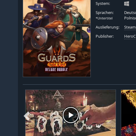
System:
Sprachen:
Deutsc
Polnis
*Untertitel
Auslieferung:
Steam
Publisher:
HeroC