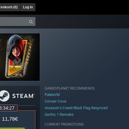
enkorb (
0
)
Log In
GAMESPLANET RECOMMENDS
Palworld
Corsair Cove
3:34:27
Assassin's Creed Black Flag Resynced
Gothic 1 Remake
11,78€
CURRENT PROMOTIONS