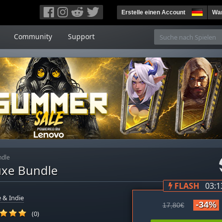
Erstelle einen Account
War
Community
Support
ndle
luxe Bundle
FLASH
03:1
 & Indie
-34%
17,80€
(0)