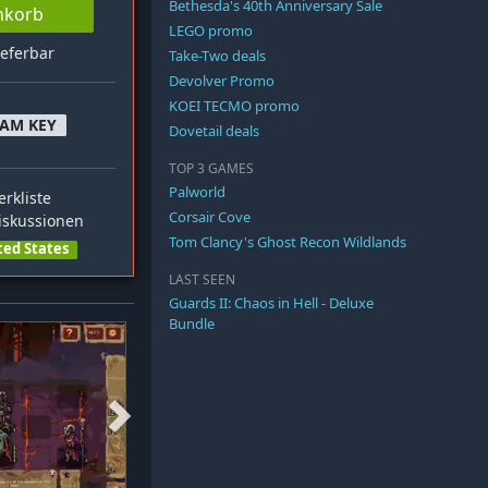
Bethesda's 40th Anniversary Sale
nkorb
LEGO promo
ieferbar
Take-Two deals
Devolver Promo
KOEI TECMO promo
EAM KEY
Dovetail deals
TOP 3 GAMES
Palworld
rkliste
Corsair Cove
skussionen
Tom Clancy's Ghost Recon Wildlands
ted States
LAST SEEN
Guards II: Chaos in Hell - Deluxe
Bundle