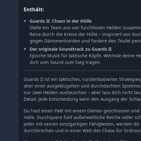
Enthält:
Guards II: Chaos in der Hölle
Stelle ein Team aus vier furchtlosen Helden zusamm
Reise durch die Kreise der Hölle – inspiriert von du
gegen Dämonenhorden und fordere den Teufel pers
Der originale Soundtrack zu Guards II
Epische Musik für taktische Köpfe. Wechsle deine H
dich vom Sound zum Sieg tragen.
Guards II ist ein taktisches, rundenbasiertes Strategie
aber einer ausgeklügelten und durchdachten Spielmec
nur zwei Helden austauschen – aber lass dich nicht täu
Detail: Jede Entscheidung kann den Ausgang der Schl
Du hast einen Pakt mit einem Dämon geschlossen und 
Hölle. Durchquere fünf außerweltliche Reiche voller sc
jeder mit seinen einzigartigen Fähigkeiten, werden dir
durchbrechen und in einer Welt des Chaos für Ordnun