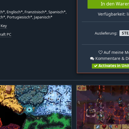
In den Ware
h*, Englisch*, Französisch*, Spanisch*,
Verfügbarkeit: l
ch*, Portugiesisch*, Japanisch*
 Key
ST
Auslieferung:
raft PC
Auf meine Me
Kommentare & Di
Activates in Uni