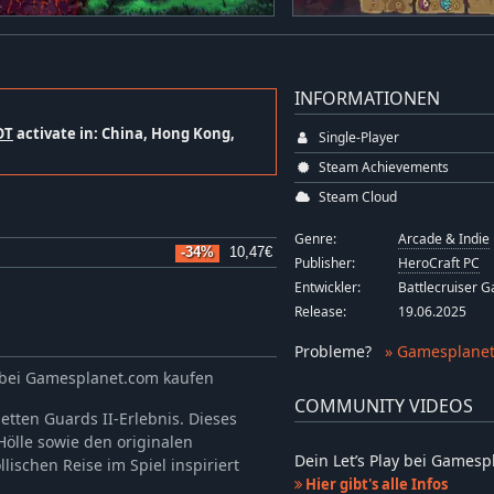
INFORMATIONEN
OT
activate in: China, Hong Kong,
Single-Player
Steam Achievements
Steam Cloud
Genre:
Arcade & Indie
-34%
10,47€
Publisher:
HeroCraft PC
Entwickler:
Battlecruiser 
Release:
19.06.2025
Probleme
?
» Gamesplanet
y bei Gamesplanet.com kaufen
COMMUNITY VIDEOS
etten Guards II-Erlebnis. Dieses
Hölle sowie den originalen
Dein Let’s Play bei Games
ischen Reise im Spiel inspiriert
Hier gibt's alle Infos