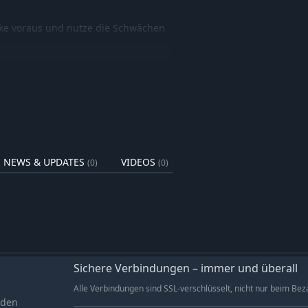
nke voraus und nutze die Schwächen
ten und stelle den perfekten Trupp
des und passe dich an veränderte
recken und tödlichen Kreaturen.
is hin zu echten
NEWS & UPDATES
VIDEOS
(0)
(0)
 Feinden und erhöhtem
der seine eigenen Eigenschaften hat:
Sichere Verbindungen – immer und überall
en eine bestimmte Art von Schaden
Alle Verbindungen sind SSL-verschlüsselt, nicht nur beim Bez
aden
erfähigkeiten und zwei