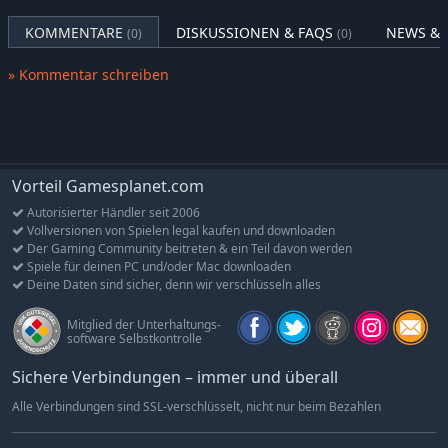
ÜBERARBEITETE ZWISCHENSEQUENZEN UND AUDIO:
KOMMENTARE
DISKUSSIONEN & FAQS
NEWS & 
(0)
(0)
Brandneue Grafik und Animationen sowie ein neu gemasterter
Soundtrack und ein komplett überarbeitetes Sounddesign
» Kommentar schreiben
sorgen für noch mehr Immersion.
ERWEITERTES KAMPF- UND WAFFENARSENAL:
Der klassische Halo-Kampf fühlt sich schärfer an denn je, jetzt
mit 9 zusätzlichen legendären Waffen aus der gesamten Reihe,
Vorteil Gamesplanet.com
die dein Arsenal erweitern.
Autorisierter Händler seit 2006
DREI NEUE MISSIONEN:
Vollversionen von Spielen legal kaufen und downloaden
Schlüpf in die Rolle des Master Chiefs Seite an Seite mit Sgt.
Der Gaming Community beitreten & ein Teil davon werden
Johnson in Operation: Meteorite, einem eigenständigen
Spiele für deinen PC und/oder Mac downloaden
Kampfeinsatz mit neuen Umgebungen, Gameplay und Feinden.
Deine Daten sind sicher, denn wir verschlüsseln alles
SPIELE ALLEIN ODER MIT DEINER CREW:
Mitglied der Unterhaltungs-
software Selbstkontrolle
Koop-Modus für 2 Personen am geteilten Bildschirm (nur auf
Konsole) oder Online-Koop für 4 Personen mit Crossplay und
Sichere Verbindungen – immer und überall
Cross-Progression auf Konsole und PC.
Alle Verbindungen sind SSL-verschlüsselt, nicht nur beim Bezahlen
FAHREN, KAPERN, CHAOS STIFTEN:
Die legendären Fahrzeuge von Halo kehren wieder zurück und