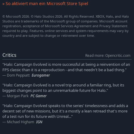
mit drei Missionen, in denen der Master Chief und Sgt. Johnson
» So aktiviert man ein Microsoft Store Spiel
mit von der Partie sind. Ein breiteres Arsenal an Waffen,
Fahrzeugen, Feinden und Gameplay-verändernden „Skulls“ –
© Microsoft 2026. © Halo Studios 2026. All Rights Reserved. XBOX, Halo, and Halo
optionalen Modifikatoren, die das Kampfgeschehen auf spaßige
Studios are trademarks of the Microsoft group of companies. Microsoft account
und zugleich herausfordernde Weise verändern.
registration, acceptance of Microsoft Services Agreement and Privacy Statement
required to play. Features, online services and system requirements may vary by
country and are subject to change or retirement over time.
Spiele nach deinen Regeln: allein, im Koop-Modus für 2
Personen am geteilten Bildschirm (nur auf Konsole) oder im
Online-Koop für bis zu 4 Personen mit voller Unterstützung für
Critics
Crossplay und Cross-Progression.* Ganz gleich, ob du Halo zum
Read more: Opencritic.com
ersten Mal entdeckst oder nach 25 Jahren zum Ring
"Halo: Campaign Evolved is more successful at being a reinvention of an
zurückkehrst: Halo: Campaign Evolved verspricht ein Abenteuer,
FPS classic than it is a reproduction - and that needn't be a bad thing."
das sich sowohl zeitlos als auch brandneu anfühlt.
Dom Peppiatt
Eurogamer
"Halo: Campaign Evolved is a novel trip around a familiar ring, but its
ENTDECKE DIE RINGWELT:
biggest changes point to an unremarkable future for Halo."
Nach einer Bruchlandung auf einer mysteriösen Ringwelt
Morgan Park
PC Gamer
namens Halo hat der Master Chief die Aufgabe, den
verbliebenen Menschen beim Kampf ums Überleben gegen die
"Halo: Campaign Evolved speaks to the series' timelessness and adds a
übermächtigen Streitkräfte der Covenant zu helfen. An der
decent set of new missions, but it's a mostly a lean retread that's more
of a test run for its future with Unreal..."
Seite seiner KI-Begleiterin Cortana lüftet er die dunklen
Michael Higham
IGN
Geheimnisse von Halo und kämpft mit voller Entschlossenheit,
um die Vernichtung allen Lebens in der Galaxie abzuwenden.