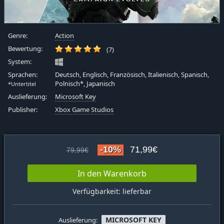
Genre:
Action
Bewertung:
(7)
System:
Sprachen:
Deutsch, Englisch, Französisch, Italienisch, Spanisch,
Polnisch*, Japanisch
*Untertitel
Auslieferung:
Microsoft Key
Publisher:
Xbox Game Studios
-10%
71,99€
79,99€
In den Warenkorb
Verfügbarkeit: lieferbar
MICROSOFT KEY
Auslieferung: