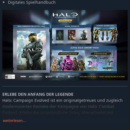
Digitales Spielhandbuch
ERLEBE DEN ANFANG DER LEGENDE
Halo: Campaign Evolved ist ein originalgetreues und zugleich
modernisiertes Remake der Kampagne von Halo: Combat
Evolved. Erlebe die ursprüngliche Story, überarbeitet mit
hochauflösender Grafik, aktualisierten Zwischensequenzen,
weiterlesen…
verbesserter Steuerung sowie einem brandneuen Abenteuer