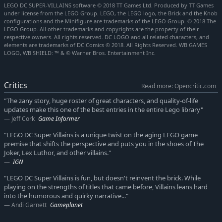
LEGO DC SUPER-VILLAINS software © 2018 TT Games Ltd. Produced by TT Games
under license from the LEGO Group. LEGO, the LEGO logo, the Brick and the Knob
configurations and the Minifigure are trademarks of the LEGO Group. © 2018 The
LEGO Group. All other trademarks and copyrights are the property of their
respective owners. All rights reserved. DC LOGO and all related characters, and
elements are trademarks of DC Comics © 2018. All Rights Reserved. WB GAMES
LOGO, WB SHIELD: ™ & © Warner Bros. Entertainment Inc.
Critics
Read more: Opencritic.com
"The zany story, huge roster of great characters, and quality-of-life
updates make this one of the best entries in the entire Lego library"
Jeff Cork
Game Informer
"LEGO DC Super Villains is a unique twist on the aging LEGO game
premise that shifts the perspective and puts you in the shoes of The
Joker, Lex Luthor, and other villains."
IGN
"LEGO DC Super Villains is fun, but doesn't reinvent the brick. While
playing on the strengths of titles that came before, Villains leans hard
into the humorous and quirky narrative..."
Andi Garnett
Gameplanet