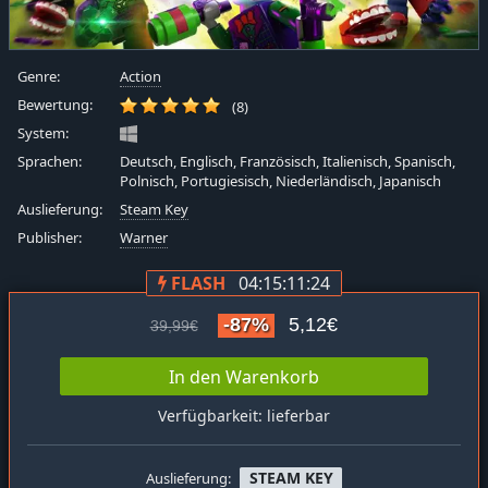
Genre:
Action
Bewertung:
(8)
System:
Sprachen:
Deutsch, Englisch, Französisch, Italienisch, Spanisch,
Polnisch, Portugiesisch, Niederländisch, Japanisch
Auslieferung:
Steam Key
Publisher:
Warner
FLASH
04:15:11:24
-87%
5,12€
39,99€
In den Warenkorb
Verfügbarkeit: lieferbar
STEAM KEY
Auslieferung: