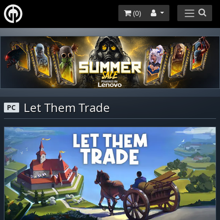
(
0
)
Let Them Trade
PC