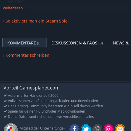
werden
weiterlesen…
Kaufe Waren durch das Schloss für verschiedene
Bedürfnisse und Verbesserungen
» So aktiviert man ein Steam Spiel
Handle strategisch mit Waren für Profit oder lagere sie für
schlechtere Zeiten
Verschiedene Szenarien mit unterschiedlichen
KOMMENTARE
DISKUSSIONEN & FAQS
NEWS & 
Herausforderungen für ein dynamisches Gameplay
(0)
(0)
Features
» Kommentar schreiben
Entspanntes Städtebauen ohne große Bedrohungen oder
Zeitdruck
Schaue zu, wie sich ein komplexes Handelssystem von selbst
entfaltet
Vorteil Gamesplanet.com
Erforsche verschiedene Gebäude und Ressourcen
Autorisierter Händler seit 2006
Entsende Ritter zur Aufklärung und beschütze mit ihnen
Vollversionen von Spielen legal kaufen und downloaden
deine Wirtschaft vor frechen Räubern
Der Gaming Community beitreten & ein Teil davon werden
Spiele für deinen PC und/oder Mac downloaden
Stürze dich in die Kampagne und hilf dem König und
Deine Daten sind sicher, denn wir verschlüsseln alles
seinem vertrauenswürdigen Berater Mr. Nuts.
Oder spiele nach deinen eigenen Regeln im Sandbox-Modus
Mitglied der Unterhaltungs-