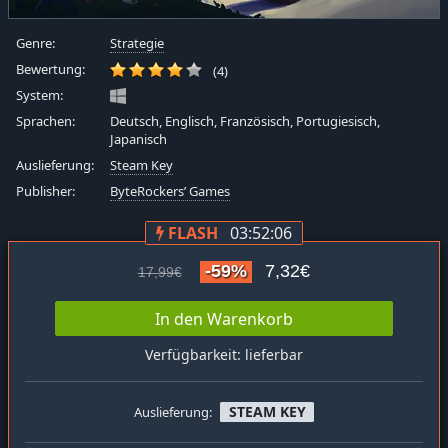
Genre:
Strategie
Bewertung:
(4)
System:
Sprachen:
Deutsch, Englisch, Französisch, Portugiesisch,
Japanisch
Auslieferung:
Steam Key
Publisher:
ByteRockers’ Games
FLASH
03:52:06
-59%
7,32€
17,99€
In den Warenkorb
Verfügbarkeit: lieferbar
STEAM KEY
Auslieferung: