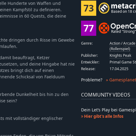
elle Hunderte von Waffen und
73
inen Kampfstil zu definieren.
Based on 18 cr
heimnisse in 60 Quests, die deine
77
Rated "Strong" 
hte dringen durch Risse im Gewebe
Genre:
Action
/
Arcade 
umlaufen.
(Rollenspiel)
Publisher:
Knights Peak
 damit beauftragt, Ketzer
Entwickler:
Primal Game St
zusetzen, und deine Hingabe hat nie
Release:
17.04.2025
otzes bringt dich auf einen
ahnende Schicksal von Faelduum
Probleme
?
» Gamesplanet
erbende Dunkelheit bis hin zu den
COMMUNITY VIDEOS
ise sein?
Dein Let’s Play bei Games
Hier gibt's alle Infos
s mit vollständiger englischer
hreren Enden, die von Brian Mitsoda