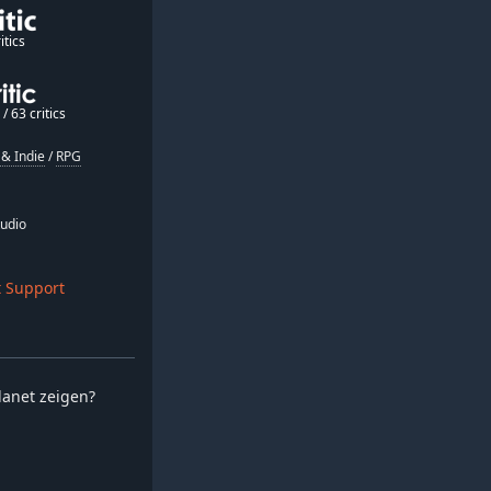
itics
/ 63 critics
& Indie
/
RPG
udio
 Support
planet zeigen?