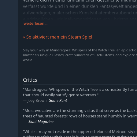
verfasst wurde und in einer dunklen Fantasywelt angesi
aufwendigen, malerischen Kunststil atemberaubend 
eindringlichen Originalkompositionen von Christos Ant
weiterlesen…
FILMharmonic Orchestra Prague untermalt wird.
75 einzigartige Orte warten darauf, von dir entdeckt 
» So aktiviert man ein Steam Spiel
verborgenen Schätzen und faszinierenden Charakteren
versteckt sind.
Slay your way in Mandragora: Whispers of the Witch Tree, an epic actio
master six unique Classes, craft hundreds of useful items, and explore 
world.
MEISTERE SOULSLIKE-KÄMPFE
Wähle eine von sechs einzigartigen Klassen, darunter
Zauberbändiger, Nachtschatten, Wyldhüter und Himme
Critics
Ob mit Klinge oder Magie, meistere dein Handwerk in b
"Mandragora: Whispers of the Witch Tree is a consistently fun 
einfach zu erlernen und bietet nuancierte Tiefe. Weich
that should easily satisfy genre veterans."
perfektem Timing zu, um deinem erbärmlichen Schicks
Joey Brown
Game Rant
Jage wilde Wölfe, Vampire und ein ganzes Bestiarium v
"Most evocative are the stunning vistas that serve as the back
albtraumhafter Bosse.
trees of haunted forests; rows of houses stand humbly in warm, f
Slant Magazine
TÖTE AUF DEINE ART
"While it may not reside in the upper echelons of Metroid-styl
Den Weg, der vor dir liegt, musst du selbst ebnen. Erst