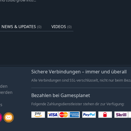
nd could grow into..."
ügbaren Aufwertungen für
und Ausrüstung her, um deinen
er zu töten.
ke-Spielen hast, kannst du den
NEWS & UPDATES
VIDEOS
(0)
(0)
Fertigkeitsniveau anpassen.
rer und tödlicherer Inquisitor neu
n Update verfügbar ist,
Sichere Verbindungen – immer und überall
Alle Verbindungen sind SSL-verschlüsselt, nicht nur beim Bez
aden
werden
Bezahlen bei Gamesplanet
es
Folgende Zahlungsdienstleister stehen dir zur Verfügung: