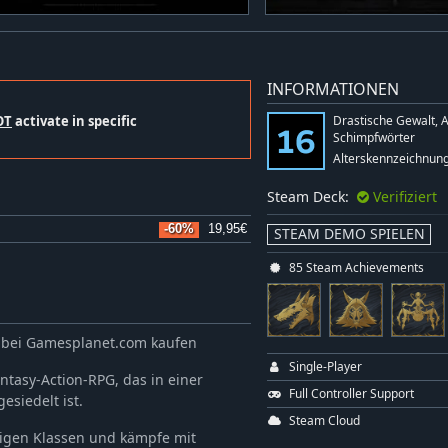
INFORMATIONEN
OT
activate in specific
Drastische Gewalt, A
Schimpfwörter
Alterskennzeichnung
Steam Deck:
Verifiziert
-60%
19,95€
STEAM DEMO SPIELEN
85 Steam Achievements
y bei Gamesplanet.com kaufen
Single-Player
ntasy-Action-RPG, das in einer
Full Controller Support
esiedelt ist.
Steam Cloud
rtigen Klassen und kämpfe mit