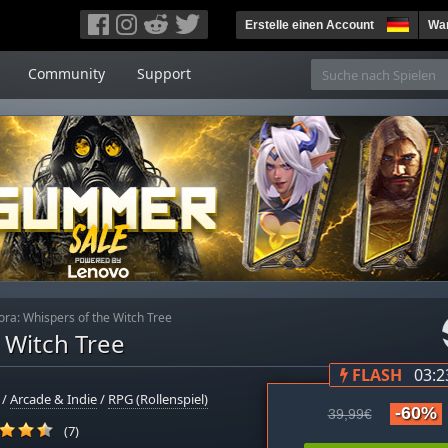
Erstelle einen Account
War
Community
Support
ra: Whispers of the Witch Tree
 Witch Tree
FLASH
03:2
/
Arcade & Indie
/
RPG (Rollenspiel)
-60%
39,99€
(7)