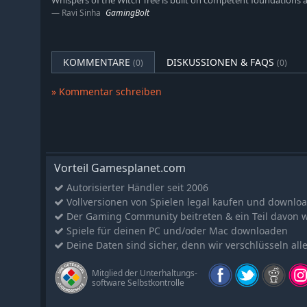
Whispers of the Witch Tree is built on competent foundations a
ihn durch sechs Talentbäume mit Hunderten von verf
Ravi Sinha
GamingBolt
Fertigkeiten und den Kampf. Stelle mächtige Waffen 
Spielstil zu definieren, seltener zu sterben und schnell
Wenn du wenig Erfahrung mit Action-RPGs oder Soulsli
KOMMENTARE
DISKUSSIONEN & FAQS
(0)
(0)
Schwierigkeitsgrad in den Einstellungen auch an dein 
» Kommentar schreiben
Wenn deine Reise vorbei ist, starte als stärkerer, weise
und nimm mit New Game Plus, das in einem zukünftige
schwierigere Herausforderungen in Angriff.
Vorteil Gamesplanet.com
Autorisierter Händler seit 2006
Vollversionen von Spielen legal kaufen und downlo
Der Gaming Community beitreten & ein Teil davon 
Spiele für deinen PC und/oder Mac downloaden
Deine Daten sind sicher, denn wir verschlüsseln all
Mitglied der Unterhaltungs-
software Selbstkontrolle