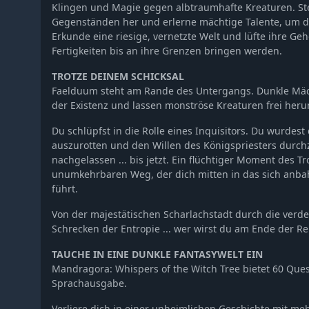
Klingen und Magie gegen albtraumhafte Kreaturen. St
Gegenständen her und erlerne mächtige Talente, um de
Erkunde eine riesige, vernetzte Welt und lüfte ihre Ge
Fertigkeiten bis an ihre Grenzen bringen werden.
TROTZE DEINEM SCHICKSAL
Faelduum steht am Rande des Untergangs. Dunkle Mäc
der Existenz und lassen monströse Kreaturen frei her
Du schlüpfst in die Rolle eines Inquisitors. Du wurdest
auszurotten und den Willen des Königspriesters durch
nachgelassen ... bis jetzt. Ein flüchtiger Moment des Tr
unumkehrbaren Weg, der dich mitten in das sich anb
führt.
Von der majestätischen Scharlachstadt durch die verd
Schrecken der Entropie ... wer wirst du am Ende der Re
TAUCHE IN EINE DUNKLE FANTASYWELT EIN
Mandragora: Whispers of the Witch Tree bietet 60 Quest
Sprachausgabe.
Verliere dich in einer unheimlichen Geschichte mit me