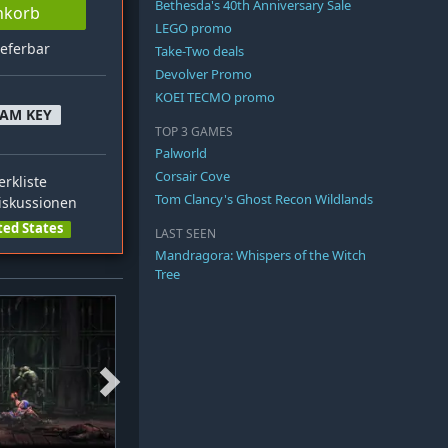
Bethesda's 40th Anniversary Sale
nkorb
LEGO promo
ieferbar
Take-Two deals
Devolver Promo
KOEI TECMO promo
EAM KEY
TOP 3 GAMES
Palworld
Corsair Cove
rkliste
Tom Clancy's Ghost Recon Wildlands
skussionen
ted States
LAST SEEN
Mandragora: Whispers of the Witch
Tree