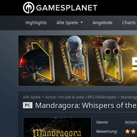
Highlights
Alle Spiele
Angebote
Charts
Alle Spiele
Action
/
Arcade & Indie
/
RPG (Rollenspiel)
Mandrago
Mandragora: Whispers of the
PC
Genre:
Action
Bewertung: