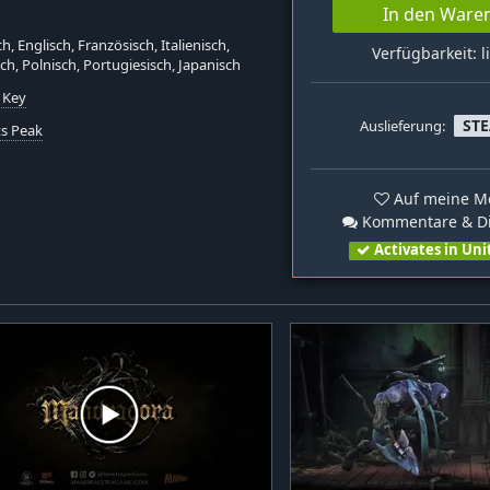
In den Ware
h, Englisch, Französisch, Italienisch,
Verfügbarkeit: l
ch, Polnisch, Portugiesisch, Japanisch
 Key
ST
Auslieferung:
ts Peak
Auf meine Me
Kommentare & Di
Activates in Uni