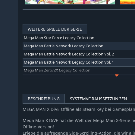
WEITERE SPIELE DER SERIE
Mega Man Star Force Legacy Collection
Mega Man Battle Network Legacy Collection
Mega Man Battle Network Legacy Collection Vol. 2
Mega Man Battle Network Legacy Collection Vol. 1
Mega Man Zero/ZX Legacy Collection
Mega Man X Legacy Collection 2
Mega Man X Legacy Collection
Mega Man Legacy Collection 2
BESCHREIBUNG
SYSTEMVORAUSSETZUNGEN
Mega Man Legacy Collection
MEGA MAN X DiVE Offline als Steam Key bei Gamespla
Mega Man 11
Mega Man X DiVE hat die Welt der Mega Man X-Serie neu
Offline-Version!
Erlebe die aufregende Side-Scrolling-Action, die wir a