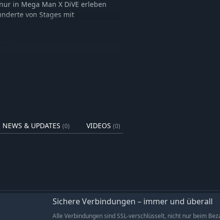
 nur in Mega Man X DiVE erleben
underte von Stages mit
rten
m stärker zu werden.
hen und neue Fähigkeiten
s Boosts und machen Spaß beim
rstellst!
NEWS & UPDATES
VIDEOS
(0)
(0)
Sichere Verbindungen – immer und überall
Alle Verbindungen sind SSL-verschlüsselt, nicht nur beim Bez