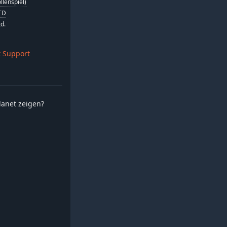
llenspiel)
TD
d.
 Support
planet zeigen?