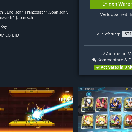
In den Ware
h*, Englisch*, Französisch*, Spanisch*,
Verfügbarkeit: l
iesisch*, Japanisch
 Key
ST
Auslieferung:
M CO. LTD
Auf meine Me
Kommentare & Di
Activates in Uni