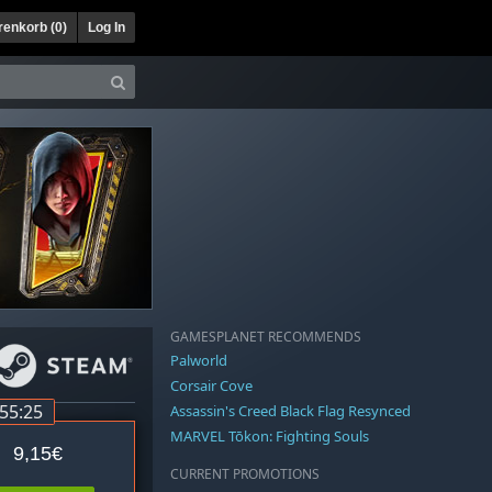
enkorb (
0
)
Log In
GAMESPLANET RECOMMENDS
Palworld
Corsair Cove
:55:25
Assassin's Creed Black Flag Resynced
MARVEL Tōkon: Fighting Souls
9,15€
CURRENT PROMOTIONS