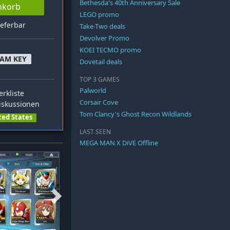
Bethesda's 40th Anniversary Sale
nkorb
LEGO promo
ieferbar
Take-Two deals
Devolver Promo
KOEI TECMO promo
EAM KEY
Dovetail deals
TOP 3 GAMES
Palworld
rkliste
Corsair Cove
skussionen
Tom Clancy's Ghost Recon Wildlands
ted States
LAST SEEN
MEGA MAN X DiVE Offline