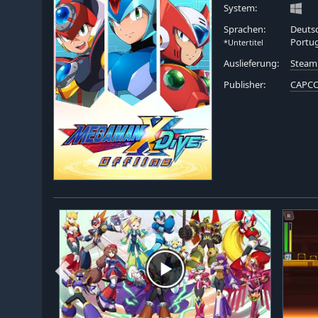
System:
Sprachen:
Deutsc
Portug
*Untertitel
Auslieferung:
Steam
Publisher:
CAPCO