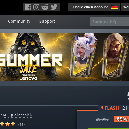
Erstelle einen Account
War
Community
Support
FLASH
21
/
RPG (Rollenspiel)
-69%
29,99€
(11)