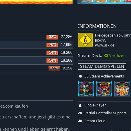
INFORMATIONEN
Freigegeben ab 6 Jah
-32%
27,28€
JuSchG.
-70%
17,99€
www.usk.de
-54%
18,26€
Steam Deck:
Verifiziert
-54%
18,26€
STEAM DEMO SPIELEN
-69%
9,15€
35 Steam Achievements
-63%
7,44€
-63%
7,44€
-63%
7,44€
-62%
5,63€
Single-Player
net.com kaufen
-69%
9,15€
Partial Controller Support
 erschaffen, und jetzt gibt es eine
Steam Cloud
lle kennen und lieben gelernt haben,