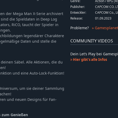
Genre:
Action
/
RPG (Ro
Publisher:
CAPCOM CO. L
Entwickler:
CAPCOM Co., Lt
aten der Mega Man X-Serie archiviert
Release:
01.09.2023
sind die Spieldaten in Deep Log
tors, RiCO, taucht der Spieler in
Probleme
?
» Gamesplanet
ingen.
achbildungen legendärer Charaktere
COMMUNITY VIDEOS
gelmäßige Daten und stelle die
Dein Let’s Play bei Games
Hier gibt's alle Infos
deinen Säbel. Alle Aktionen, die du
den!
unktion und eine Auto-Lock-Funktion!
Universum, um sie deiner Sammlung
machen!
ren und neuen Designs für Fan-
es zum Genießen