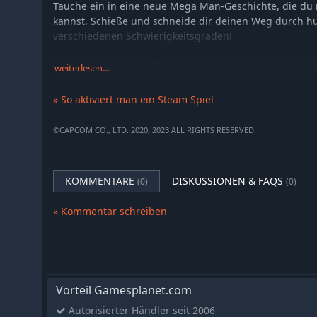
Tauche ein in eine neue Mega Man-Geschichte, die du
kannst. Schieße und schneide dir deinen Weg durch h
verschiedenen Schwierigkeitsgraden!
Verstärke deine Charaktere mit Waffen, Chips und Ka
weiterlesen…
Charaktere können alle Arten von Waffen ausrüsten, u
Steigere den Rang einer Waffe, um ihre Kraft zu erhö
» So aktiviert man ein Steam Spiel
freizuschalten.
Karten mit klassischen Illustrationen bieten ebenfall
©CAPCOM CO., LTD. 2020, 2023 ALL RIGHTS RESERVED.
Sammeln, während du dein perfektes Jäger-Programm e
KOMMENTARE
DISKUSSIONEN & FAQS
(0)
(0)
» Kommentar schreiben
Vorteil Gamesplanet.com
Autorisierter Händler seit 2006