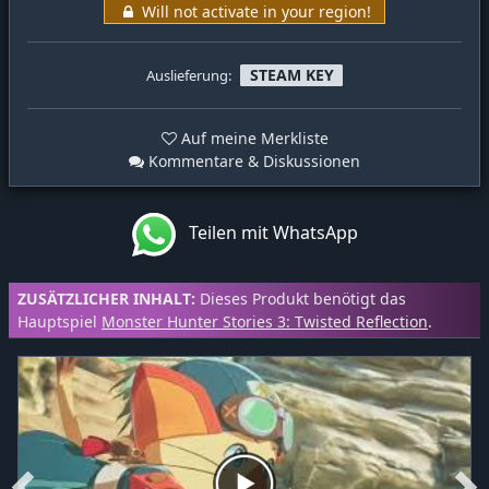
Will not activate in your region!
STEAM KEY
Auslieferung:
Auf meine Merkliste
Kommentare & Diskussionen
Teilen mit WhatsApp
ZUSÄTZLICHER INHALT:
Dieses Produkt benötigt das
Hauptspiel
Monster Hunter Stories 3: Twisted Reflection
.