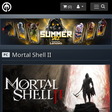
(
0
)
Mortal Shell II
PC