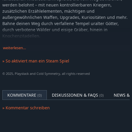
werden belohnt – mit neuen kontrollierbaren Kriegern,
zusätzlichen Erzählelementen, mächtigen und
außergewöhnlichen Waffen, Upgrades, Kuriositäten und mehr.
Bahne deinen Weg durch verfallene Tempel uralter Götter,
durch verbotene Wälder und eisige Gräber, hinein in
Knochenzitadellen.
Zwischen diesen vergessenen Monumenten liegen über 60
weiterlesen…
Dungeons verstreut – jeder von ihnen stellt eine
herausfordernde Prüfung deiner Fähigkeiten und Waffen dar,
» So aktiviert man ein Steam Spiel
die du auf deiner Reise gesammelt hast.
© 2025, Playstack and Cold Symmetry, all rights reserved
Stürze Falsche Götter
Du steuerst den Harbinger – ein Wesen, das die gestohlenen
Eier des Undermether zurückerobern muss, die nun gnadenlos
von grotesken und gefährlichen Kreaturen bewacht werden.
KOMMENTARE
DISKUSSIONEN & FAQS
NEWS & 
(0)
(0)
Das Kampfsystem von Mortal Shell 2 ist agil und
» Kommentar schreiben
ausdrucksstark. Ausdauerleisten wurden entfernt und neue
Hinrichtungsmanöver hinzugefügt – das Ergebnis ist eine
dynamische, chaotische und finstere Machtfantasie. Präzision
trifft auf Intensität in einem kompromisslosen Kampf ums