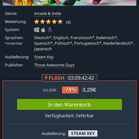
Genre:
Arcade & Indie
Bewertung:
(6)
System:
Sprachen:
Deutsch*, Englisch, Französisch*, Italienisch*,
Spanisch*, Polnisch*, Portugiesisch*, Niederländisch*,
*Untertitel
Japanisch
Auslieferung:
Steam Key
Publisher:
Those Awesome Guys
FLASH
03:09:42:41
-78%
3,28€
14,99€
In den Warenkorb
Verfügbarkeit: lieferbar
STEAM KEY
Auslieferung: