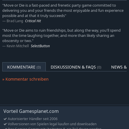
Geschwindigkeit pur
"Move or Die is a fast-paced and frenetic party game committed to
Move or Die...wortwörtlich. Jede Runde dauert maximal 20
delivering you and your friends the most enjoyable and fun experience
Sekunden, und Stillstehen resultiert in deinem Tod!
possible and at that it truly succeeds"
Brad Lang
Bewegung ist angesagt.
Critical Hit
"Move or Die aims to ruin friendships, but along the way, you'll spend
Auflevel-System
most the time laughing together, and more than likely sharing an
Verdiene dir verrückte Skins für deinen Charakter und
obscenity or two."
schalte neue Spielmodi frei, während du online deine
Kevin Mitchell
SelectButton
Gegner zerquetscht.
Tägliche Herausforderungen und Missionen
KOMMENTARE
DISKUSSIONEN & FAQS
NEWS & 
Arbeite dich die Bestenliste nach oben und verdiene Bonus
(0)
(0)
EP durch das Abschließen von Herausforderungen und
Missionen, welche sich alle 24 Stunden ändern.
» Kommentar schreiben
Regelmäßige Content Updates
Neuer Content, inklusive Spielmodi, Charakteren und neuen
Features wird regelmäßig hinzugefügt, um sicherzugehen,
dass ihr immer einen neuen Grund habt eure Freundschaft
Vorteil Gamesplanet.com
auf die Probe zu stellen.
Autorisierter Händler seit 2006
Vollversionen von Spielen legal kaufen und downloaden
MOD-freundlich und DRM frei