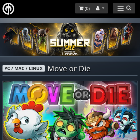
(
0
)
Move or Die
PC / MAC / LINUX