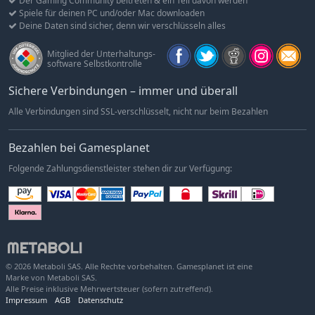
Der Gaming Community beitreten & ein Teil davon werden
Erstelle deine eigenen Charaktere, Spielmodi, Mechaniken,
Spiele für deinen PC und/oder Mac downloaden
Level, Soundtrack und mehr. Beinhaltet Steam Workshop
Deine Daten sind sicher, denn wir verschlüsseln alles
Support und einen super einfachen benutzerfreundlichen
Level Editor!
Mitglied der Unterhaltungs-
software Selbstkontrolle
Ausschließlich kostenfreie DLCs
Alles im Spiel kann kostenlos freigeschaltet werden, keine
Sichere Verbindungen – immer und überall
Paywall. Kein bull$#%&. Punkt.
Alle Verbindungen sind SSL-verschlüsselt, nicht nur beim Bezahlen
Herausstechender Grafikstile und ein bombastischer
Soundtrack
Bezahlen bei Gamesplanet
Move or Die kombiniert ausgefallene 2D Grafik mit einem
Folgende Zahlungsdienstleister stehen dir zur Verfügung:
spektakulären Soundtrack von Jacob Lincke. Hört ihn euch
auf Bandcamp an!
Controller und Keyboard Support
Spiel mit bis zu 4 Controllern, einem Keyboard, einer
Tanzmatte...oder...der Gitarre und den Drums von Guitar
Hero. Deine Wahl. Wir empfehlen auf jeden Fall den
© 2026 Metaboli SAS. Alle Rechte vorbehalten. Gamesplanet ist eine
Controller :D
Marke von Metaboli SAS.
Alle Preise inklusive Mehrwertsteuer (sofern zutreffend).
Impressum
AGB
Datenschutz