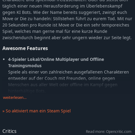
täglich einer neuen Herausforderung im Überlebenskampf
gegen KI Bots. Wie der Name bereits suggeriert, zwingt euch
Move or Die zu handeln: Stillstehen führt zu eurem Tod. Mit nur
20 Sekunden pro Runde ist Move or Die ein sehr temporeiches
Spiel, welches man gerne mal für eine kurze Runde
zwischendurch beginnt aber sehr ungern wieder zur Seite legt.
Awesome Features
4-Spieler Lokal/Online Multiplayer und Offline
Trainingsmodus
Spiele als einer von zahlreichen ausgefallenen Charakteren
entweder auf der Couch mit Freunden, online gegen
Menschen aus aller Welt oder offline im Kampf gegen
hinterhältige Bots.
weiterlesen…
Massenhaft Spielmodi
Wähle aus einer riesigen ständig wachsenden Sammlung
» So aktiviert man ein Steam Spiel
von durchgedrehten Spielmodi, wie Jump Shot, Chainsaw
Backstab und Rocket Run, jeder Modus mit einzigartigen
Mechaniken und Level.
Critics
Read more: Opencritic.com