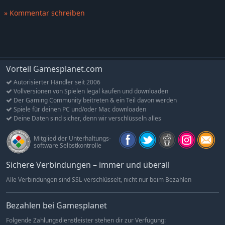
tun, um lebend davonzukommen, oder?
» Kommentar schreiben
Eines ist sicher – ihr werdet noch lange nach Ende der
Spielrunden über eure Partien sprechen.
Features
Vorteil Gamesplanet.com
Ein spannendes Einzelspieler- und Mehrspieler-Erlebnis
Ganz gleich, ob ihr euch entscheidet, alleine zu spielen oder
Autorisierter Händler seit 2006
Vollversionen von Spielen legal kaufen und downloaden
euch mit anderen Spielern zusammenzuschließen – euch
Der Gaming Community beitreten & ein Teil davon werden
erwartet ein einzigartiges Sci-Fi-Horror-Erlebnis. Jede
Spiele für deinen PC und/oder Mac downloaden
Spielsitzung ist voller aufregender Ereignisse und
Deine Daten sind sicher, denn wir verschlüsseln alles
furchterregender Begegnungen, die für einzigartige Dramatik
sorgen.
Mitglied der Unterhaltungs-
software Selbstkontrolle
Ein Gameplay, das dich ständig auf Trab hält
In „Nemesis: Lockdown“ jagst du keine Aliens – du tust alles,
Sichere Verbindungen – immer und überall
um sie zu überlisten, dein Ziel zu erreichen und so schnell wie
Alle Verbindungen sind SSL-verschlüsselt, nicht nur beim Bezahlen
möglich von dort zu verschwinden. Und wenn du das tust,
indem du dabei deine Verbündeten verrätst … nun, niemand
Bezahlen bei Gamesplanet
hat gesagt, dass Opfer nicht notwendig wären, um zu
überleben.
Folgende Zahlungsdienstleister stehen dir zur Verfügung: