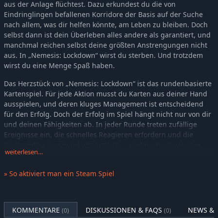
aus der Anlage flüchtest. Dazu erkundest du die von
Eindringlingen befallenen Korridore der Basis auf der Suche
nach allem, was dir helfen könnte, am Leben zu bleiben. Doch
selbst dann ist dein Überleben alles andere als garantiert, und
manchmal reichen selbst deine größten Anstrengungen nicht
aus. In „Nemesis: Lockdown“ wirst du sterben. Und trotzdem
wirst du eine Menge Spaß haben.
Das Herzstück von „Nemesis: Lockdown“ ist das rundenbasierte
Kartenspiel. Für jede Aktion musst du Karten aus deiner Hand
ausspielen, und deren kluges Management ist entscheidend
für den Erfolg. Doch der Erfolg im Spiel hängt nicht nur von dir
und deinen Fähigkeiten ab. In jeder Runde treten zufällige
Ereignisse ein, die schnelles Reagieren erfordern und die
Spielrunden spannend, dramatisch … und noch schwieriger
weiterlesen…
machen.
Das Spiel ist ein halbkooperatives Erlebnis, bei dem die
» So aktiviert man ein Steam Spiel
Mechanik des versteckten Verräters zum Einsatz kommt. Einer
der Spieler könnte heimlich daran arbeiten, die Mission zu
sabotieren. Wenn ihr überleben wollt, müsst ihr ihn entlarven.
KOMMENTARE
DISKUSSIONEN & FAQS
NEWS & 
(0)
(0)
Falls ihr dieser Spieler seid … nun, dann würdet ihr doch alles