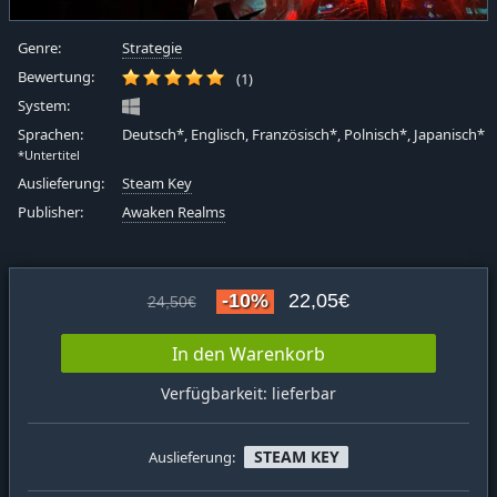
Genre:
Strategie
Bewertung:
(1)
System:
Sprachen:
Deutsch*, Englisch, Französisch*, Polnisch*, Japanisch*
*Untertitel
Auslieferung:
Steam Key
Publisher:
Awaken Realms
-10%
22,05€
24,50€
In den Warenkorb
Verfügbarkeit: lieferbar
STEAM KEY
Auslieferung: