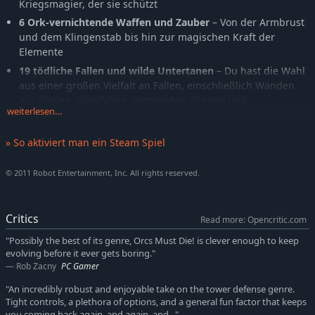
Kriegsmagier, der sie schützt
6 Ork-vernichtende Waffen und Zauber
– Von der Armbrust
und dem Klingenstab bis hin zur magischen Kraft der
Elemente
19 tödliche Fallen und wilde Untertanen
– Du hast die Wahl
aus einer großen Vielfalt an Fallen, einschließlich Wänden
aus Pfeilen, Dornfallen, wirbelnden Klingen und
weiterlesen…
flammendem Schwefel oder beschwöre Verbündete, um
ihnen bei der Vernichtung der Ork-Horde zu helfen
» So aktiviert man ein Steam Spiel
11 einzigartige Gegner
– samt Ogern, fliegenden
Höllenfledermäusen und natürlich unzähligen hässlichen
© 2011 Robot Entertainment, Inc. All rights reserved.
Orks
Handlungsreiche Kampagne
– Wehre dich über drei Akte
hindurch gegen die Orks, um die geheimnisvolle Kraft zu
Critics
Read more: Opencritic.com
entdecken, die hinter ihren unbarmherzigen Angriffen
steckt
"Possibly the best of its genre, Orcs Must Die! is clever enough to keep
evolving before it ever gets boring."
Ständige Upgrades
– Schalte verbesserte Fallen frei, je
Rob Zacny
PC Gamer
weiter du in der Kampagne vorankommst
"An incredibly robust and enjoyable take on the tower defense genre.
Ausgiebiger Wiederspielwert
– Der „Albtraum-Modus“ und
Tight controls, a plethora of options, and a general fun factor that keeps
ein komplexes Rangsystem sorgen für verlängerten
you coming back again, and again, and..."