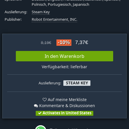
Polnisch, Portugiesisch, Japanisch
Auslieferung:
Steam Key
Publisher:
Robot Entertainment, INC.
-10%
7,37€
8,19€
In den Warenkorb
Verfügbarkeit: lieferbar
STEAM KEY
Auslieferung:
Auf meine Merkliste
Kommentare & Diskussionen
Activates in United States