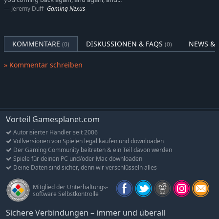
Spielspaß
Jeremy Duff
Gaming Nexus
Punktesystem und Rangliste
– Kämpfen Sie mit Ihren
Freunden um den Titel des besten Ork-Killers!
KOMMENTARE
DISKUSSIONEN & FAQS
NEWS & 
(0)
(0)
» Kommentar schreiben
Vorteil Gamesplanet.com
Autorisierter Händler seit 2006
Vollversionen von Spielen legal kaufen und downloaden
Der Gaming Community beitreten & ein Teil davon werden
Spiele für deinen PC und/oder Mac downloaden
Deine Daten sind sicher, denn wir verschlüsseln alles
Mitglied der Unterhaltungs-
software Selbstkontrolle
Sichere Verbindungen – immer und überall