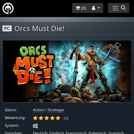
(
0
)
Orcs Must Die!
PC
Genre:
Action
/
Strategie
Bewertung:
(1)
System:
Sprachen:
Deutsch, Englisch, Französisch, Italienisch, Spanisch,