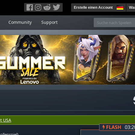
Erstelle einen Account
War
Community
Support
t USA
FLASH
03:2
ollenspiel)