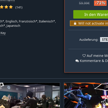
-71%
59,99€
(141)
In den Ware
h*, Englisch, Französisch*, Italienisch*,
Will not activate i
ch*, Japanisch
 Key
ST
Auslieferung:
Auf meine Me
Kommentare & Di