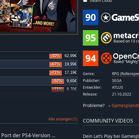
Steam Cloud
90
95
Based on 13 cr
94
-10%
62,99€
Rated "Mighty" 
-67%
19,99€
-71%
17,19€
Genre:
RPG (Rollenspie
Publisher:
SEGA
-52%
9,65€
Entwickler:
ATLUS
-71%
8,70€
Release:
21.10.2022
-71%
17,19€
Probleme
?
» Gamesplanet
-52%
9,65€
Alle anzeigen (1)
COMMUNITY VIDEOS
Port der PS4-Version ...
Dein Let’s Play bei Games