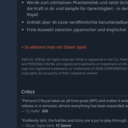
Werde zum ultimativen Phantomdieb und setze dich 
die Kraft in dir und kämpfe für Gerechtigkeit - in der
Royal!
Enthält über 40 zuvor veröffentlichte herunterladbar
Freie Auswahl zwischen japanischer und englische
» So aktiviert man ein Steam Spiel
©ATLUS. ©SEGA. All rights reserved. SEGA is registered in the U.S. Pat
and PERSONA 5 ROYAL are registered trademarks or trademarks of ATLUS 
logo are registered trademarks or trademarks of SEGA CORPORATION or i
copyrights are property of their respective owners.
Critics
"Persona 5 Royal takes an all-time great JRPG and makes it ev
release or a remaster, almost everything has been expanded an
T.J. Hafer
IGN
"Endlessly slick, the battles and story are a joy to play through
Oscar Taylor-Kent
PC Gamer