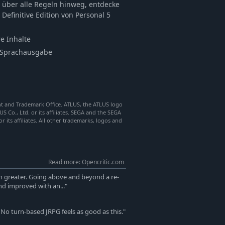
über alle Regeln hinweg, entdecke
 Definitive Edition von Personal 5
e Inhalte
r Sprachausgabe
ent and Trademark Office. ATLUS, the ATLUS logo
Co., Ltd. or its affiliates. SEGA and the SEGA
ts affiliates. All other trademarks, logos and
Read more: Opencritic.com
en greater. Going above and beyond a re-
d improved with an..."
. No turn-based JRPG feels as good as this."