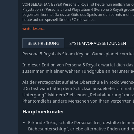
VON SEBASTIAN BEYER Persona 5 Royal ist heute nun endlich für d
Playstation 3 (Persona 5) und Playstation 4 (Persona 5 Royal) große
begeistern konnte! Da es zur Güte des Spiels an sich bereits mehr 
heute auf die speziell für den PC relevante...
weiterlesen...
BESCHREIBUNG
SYSTEMVORAUSSETZUNGEN
Persona 5 Royal als Steam Key bei Gamesplanet.com k
In dieser Edition von Persona 5 Royal erwartet dich da
zusammen mit einer wahren Fundgrube an herunterlad
Als der Protagonist auf eine Oberschule in Tokio wechs
„Du bist wahrhaftig dem Schicksal ausgeliefert. In nah
Untergang“. Mit dem Ziel seiner „Rehabilitierung“ mus
Phantomdiebs andere Menschen von ihren verzerrten B
Hauptmerkmale:
Erkunde Tokio, schalte Personas frei, gestalte dein
Diebesunterschlupf, erlebe alternative Enden und 