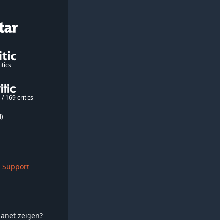
itics
/ 169 critics
l)
 Support
planet zeigen?