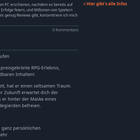
Hier gibt's alle Infos
en PC erschienen, nachdem es bereits auf
 Erfolge feiern, und Millionen von Spielern
als genug Reviews gibt, konzentriere ich mich
0 Kommentare
aufen
s preisgekrönte RPG-Erlebnis,
baren Inhalten!
elt, hat er einen seltsamen Traum.
er Zukunft erwartet dich der
s er hinter der Maske eines
egierden befreien.
en ganz persönlichen
mehr