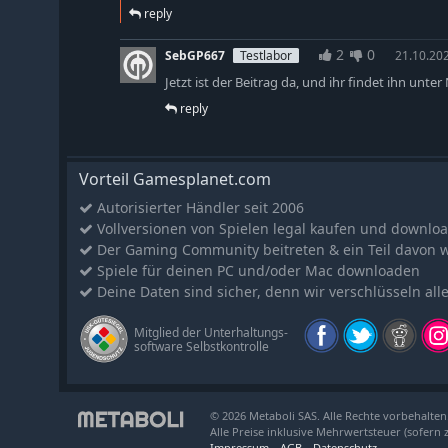
reply
2
0
SebGP667
Testlabor
21.10.20
Jetzt ist der Beitrag da, und ihr findet ihn unt
reply
Vorteil Gamesplanet.com
Autorisierter Händler seit 2006
Vollversionen von Spielen legal kaufen und downlo
Der Gaming Community beitreten & ein Teil davon 
Spiele für deinen PC und/oder Mac downloaden
Deine Daten sind sicher, denn wir verschlüsseln all
Mitglied der Unterhaltungs-
software Selbstkontrolle
© 2026 Metaboli SAS. Alle Rechte vorbehalten
Alle Preise inklusive Mehrwertsteuer (sofern 
Impressum
AGB
Datenschutz