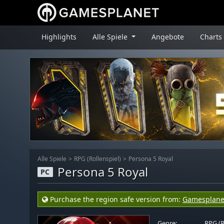
Highlights
Alle Spiele
Angebote
Charts
Alle Spiele
RPG (Rollenspiel)
Persona 5 Royal
Persona 5 Royal
PC
Purchase the region safe version from:
Gamesplane
Genre:
RPG (R