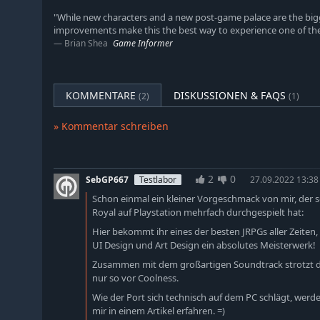
"While new characters and a new post-game palace are the bigg
improvements make this the best way to experience one of th
Brian Shea
Game Informer
KOMMENTARE
DISKUSSIONEN & FAQS
(2)
(1)
» Kommentar schreiben
2
0
SebGP667
Testlabor
27.09.2022 13:38
Schon einmal ein kleiner Vorgeschmack von mir, der s
Royal auf Playstation mehrfach durchgespielt hat:
Hier bekommt ihr eines der besten JRPGs aller Zeiten,
UI Design und Art Design ein absolutes Meisterwerk!
Zusammen mit dem großartigen Soundtrack strotzt da
nur so vor Coolness.
Wie der Port sich technisch auf dem PC schlägt, werd
mir in einem Artikel erfahren. =)