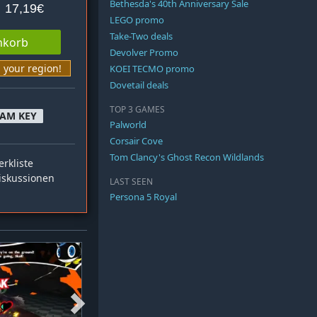
Bethesda's 40th Anniversary Sale
17,19€
LEGO promo
Take-Two deals
nkorb
Devolver Promo
n your region!
KOEI TECMO promo
Dovetail deals
TOP 3 GAMES
EAM KEY
Palworld
Corsair Cove
Tom Clancy's Ghost Recon Wildlands
rkliste
skussionen
LAST SEEN
Persona 5 Royal