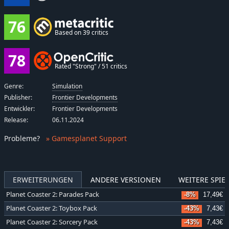
76
Based on 39 critics
78
Rated "Strong" / 51 critics
Genre:
Simulation
Publisher:
Frontier Developments
Entwickler:
Frontier Developments
Release:
06.11.2024
Probleme
?
» Gamesplanet Support
ERWEITERUNGEN
ANDERE VERSIONEN
WEITERE SPIEL
Planet Coaster 2: Parades Pack
-8%
17,49€
Planet Coaster 2: Toybox Pack
-43%
7,43€
Planet Coaster 2: Sorcery Pack
-43%
7,43€