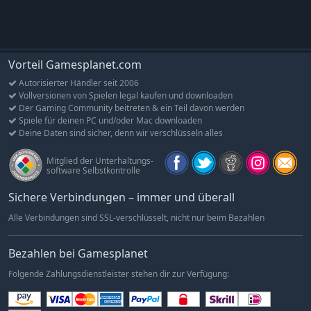
werden, und den entsprechenden Annehmlichkeiten, um
deine Bewertung zu verbessern und zum Vergnügungspark-
Meister zu werden.
Achte auf alles: Sorge für die Gesundheit, das Wohlergehen
Vorteil Gamesplanet.com
und die Zufriedenheit deiner Gäste, damit dein Park floriert.
Autorisierter Händler seit 2006
Mit den brandneuen Wasserparks wächst auch der Bedarf
Vollversionen von Spielen legal kaufen und downloaden
an schattigen Plätzen, Sonnencreme, Rettungsschwimmern,
Der Gaming Community beitreten & ein Teil davon werden
Umkleidekabinen und vielem mehr, um sicherzustellen, dass
Spiele für deinen PC und/oder Mac downloaden
jeder seinen schönsten Tag in und außerhalb der
Deine Daten sind sicher, denn wir verschlüsseln alles
Schwimmbecken erlebt.
Mitglied der Unterhaltungs-
Zufriedenheit garantiert: Nie war es einfacher, die Wünsche
software Selbstkontrolle
und Bedürfnisse deiner Gäste zu verstehen! Mit der neuen
Funktion „Heatmaps“ kannst du die Bedürfnisse des Parks
Sichere Verbindungen – immer und überall
auf einen Blick erfassen, bevor du tiefer in die Details
Alle Verbindungen sind SSL-verschlüsselt, nicht nur beim Bezahlen
eintauchst. Wähle einfach einen Gast, um zu sehen, wie er
und seine Gruppe deinen Themenpark genießen.
Bezahlen bei Gamesplanet
GETEILTE FREUDE IST DOPPELTE FREUDE
Folgende Zahlungsdienstleister stehen dir zur Verfügung:
Gemeinsam gestalten: Entfesselt eure kollektive Kreativität
im Sandbox-Modus. Arbeite abwechselnd mit Spielern