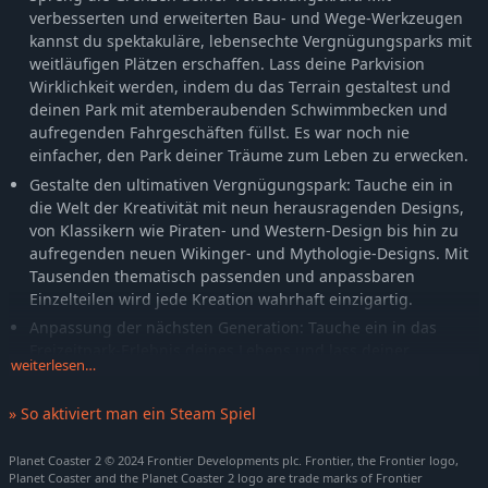
verbesserten und erweiterten Bau- und Wege-Werkzeugen
kannst du spektakuläre, lebensechte Vergnügungsparks mit
weitläufigen Plätzen erschaffen. Lass deine Parkvision
Wirklichkeit werden, indem du das Terrain gestaltest und
deinen Park mit atemberaubenden Schwimmbecken und
aufregenden Fahrgeschäften füllst. Es war noch nie
einfacher, den Park deiner Träume zum Leben zu erwecken.
Gestalte den ultimativen Vergnügungspark: Tauche ein in
die Welt der Kreativität mit neun herausragenden Designs,
von Klassikern wie Piraten- und Western-Design bis hin zu
aufregenden neuen Wikinger- und Mythologie-Designs. Mit
Tausenden thematisch passenden und anpassbaren
Einzelteilen wird jede Kreation wahrhaft einzigartig.
Anpassung der nächsten Generation: Tauche ein in das
Freizeitpark-Erlebnis deines Lebens und lass deiner
weiterlesen…
Kreativität freien Lauf! Entfessle deine Fantasie, indem du
die beeindruckendsten Kreationen in verschiedenen Designs
» So aktiviert man ein Steam Spiel
mit beispiellosen Anpassungswerkzeugen erstellst! Füge
zum ersten Mal intuitiv skalierbare Szenerien und Objekte
Planet Coaster 2 © 2024 Frontier Developments plc. Frontier, the Frontier logo,
zu jedem Fahrgeschäft hinzu, um deinen Park aufzuwerten
Planet Coaster and the Planet Coaster 2 logo are trade marks of Frontier
und deinen Gästen einen unvergesslichen Tag zu bereiten.