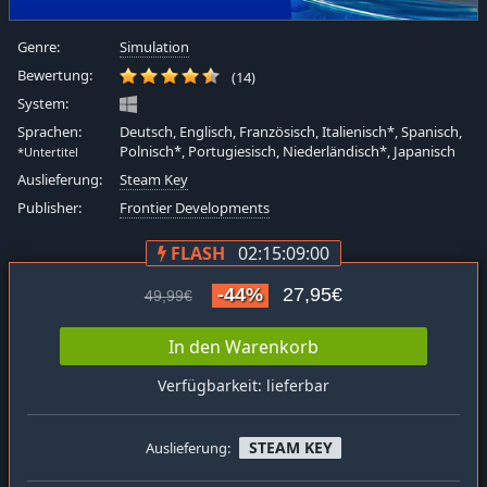
Genre:
Simulation
Bewertung:
(14)
System:
Sprachen:
Deutsch, Englisch, Französisch, Italienisch*, Spanisch,
Polnisch*, Portugiesisch, Niederländisch*, Japanisch
*Untertitel
Auslieferung:
Steam Key
Publisher:
Frontier Developments
FLASH
02:15:08:59
-44%
27,95€
49,99€
In den Warenkorb
Verfügbarkeit: lieferbar
STEAM KEY
Auslieferung: