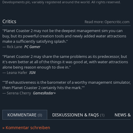
Developments plc, variably registered around the world. All rights reserved.
Kombiniere epische Wasser- und Achterbahn-Fahrgeschäfte:
Gestalte das ultimative Erlebnis für deine abenteuerlustigen
Gäste, indem du alles Stück für Stück selbst gestaltest. Baue
Critics
Read more: Opencritic.com
eine Vielzahl aufregender Achterbahnen und Fahrgeschäfte,
"Planet Coaster 2 may not be the deepest management sim you can
die garantiert Gänsehaut erzeugen. Gestalte ein nahtlos
buy, but its powerful creation tools and newly added water attractions
verbundenes Parkparadies voller glitzernder
make a sufficiently satisfying splash."
Schwimmbecken und gewundener Wasser-Rutschbahnen.
Rick Lane
PC Gamer
Erschaffe unvergessliche Erlebnisse: Verblüffe und
"Planet Coaster 2 may share the same problems as its predecessor, but
begeistere deine Gäste mit einem brandneuen Werkzeug,
it's even better at all of the things it was good at, with water attractions
der Event-Ablaufsteuerung, und lass deine Gäste das
alone being reason enough to dive in."
dramatische Flair echter Vergnügungsparks nacherleben.
Leana Hafer
IGN
Die ausgefeilte globale Beleuchtung lässt dich das
""If exhaustiveness is the barometer of a worthy management simulator,
Vergnügungsparkerlebnis mit atemberaubenden Bildern
then Planet Coaster 2 certainly hits the mark.""
und beeindruckender Realitätsnähe direkt zuhause
Serena Cherry
GamesRadar+
erfahren.
MEISTERHAFTES MANAGEMENT
KOMMENTARE
DISKUSSIONEN & FAQS
NEWS & 
(0)
(1)
Finde das Geheimnis des Erfolgs: Verwalte den Nervenkitzel
deiner Gäste ebenso wie die Finanzen – fülle deinen Park mit
» Kommentar schreiben
erstaunlichen Attraktionen, die effizient mit Energie versorgt