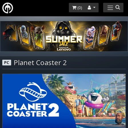
(
0
)
Planet Coaster 2
PC