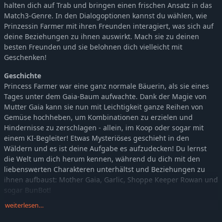
halten dich auf Trab und bringen einen frischen Ansatz in das
Match3-Genre. In den Dialogoptionen kannst du wählen, wie
Prinzessin Farmer mit ihren Freunden interagiert, was sich auf
deine Beziehungen zu ihnen auswirkt. Mach sie zu deinen
besten Freunden und sie belohnen dich vielleicht mit
Geschenken!
Geschichte
Princess Farmer war eine ganz normale Bäuerin, als sie eines
Tages unter dem Gaia-Baum aufwachte. Dank der Magie von
Mutter Gaia kann sie nun mit Leichtigkeit ganze Reihen von
Gemüse hochheben, um Kombinationen zu erzielen und
Hindernisse zu zerschlagen - allein, im Koop oder sogar mit
einem KI-Begleiter! Etwas Mysteriöses geschieht in den
Wäldern und es ist deine Aufgabe es aufzudecken! Du lernst
die Welt um dich herum kennen, während du dich mit den
liebenswerten Charakteren unterhältst und Beziehungen zu
ihnen aufbaust: Mother Gaia, Garlic, Shoppe Keeper Rowan und
sogar BunBot!
weiterlesen…
Mache Kombos! Zerschlage Felsen! Gewinne Herzen!