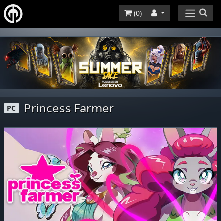
(
0
)
Princess Farmer
PC