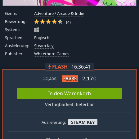
Genre:
Adventure
/
Arcade & Indie
Bewertung:
(4)
System:
Sprachen:
Englisch
Auslieferung:
Steam Key
Publisher:
Whitethorn Games
FLASH
16:36:41
-83%
2,17€
12,49€
In den Warenkorb
Verfügbarkeit: lieferbar
STEAM KEY
Auslieferung: