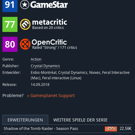
91
77
Based on 20 critics
80
Rated "Strong" / 171 critics
Genre:
Action
Publisher:
Crystal Dynamics
Entwickler:
Eidos-Montréal, Crystal Dynamics, Nixxes, Feral Interactive
(Mac), Feral interactive (Linux)
Release:
14.09.2018
Probleme
?
» Gamesplanet Support
ERWEITERUNGEN
WEITERE SPIELE DER SERIE
Shadow of the Tomb Raider - Season Pass
-25%
22,59€