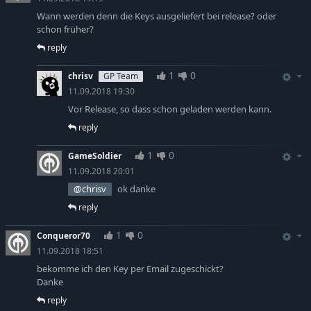
Wann werden denn die Keys ausgeliefert bei release? oder
schon früher?
reply
1
0
chrisv
GP Team
11.09.2018 19:30
Vor Release, so dass schon geladen werden kann.
reply
1
0
GameSoldier
11.09.2018 20:01
@chrisv
ok danke
reply
1
0
Conqueror70
11.09.2018 18:51
bekomme ich den Key per Email zugeschickt?
Danke
reply