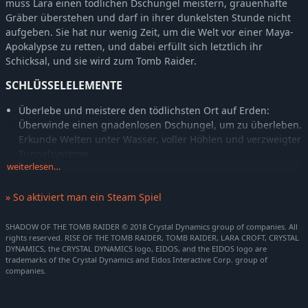
muss Lara einen tödlichen Dschungel meistern, grauenhafte
Gräber überstehen und darf in ihrer dunkelsten Stunde nicht
aufgeben. Sie hat nur wenig Zeit, um die Welt vor einer Maya-
Apokalypse zu retten, und dabei erfüllt sich letztlich ihr
Schicksal, und sie wird zum Tomb Raider.
SCHLÜSSELELEMENTE
Überlebe und meistere den tödlichsten Ort auf Erden:
Überwinde einen gnadenlosen Dschungel, um zu überleben.
Erkunde Welten unter Wasser, voller Höhlen und verzweigter
Tunnelsysteme.
weiterlesen…
Werde eins mit dem Dschungel: Schlecht bewaffnet und in
Unterzahl, muss Lara den Dschungel zu ihrem Vorteil
» So aktiviert man ein Steam Spiel
nutzen. Schlage plötzlich zu und verschwinde sofort wieder,
wie ein Jaguar, tarne dich mit Schlamm, und sorge für Angst
SHADOW OF THE TOMB RAIDER © 2018 Crystal Dynamics group of companies. All
und Chaos unter deinen Feinden.
rights reserved. RISE OF THE TOMB RAIDER, TOMB RAIDER, LARA CROFT, CRYSTAL
Entdecke dunkle und brutale Gräber: Die Gräber sind
DYNAMICS, the CRYSTAL DYNAMICS logo, EIDOS, and the EIDOS logo are
trademarks of the Crystal Dynamics and Eidos Interactive Corp. group of
schrecklicher als je zuvor und können nur mit komplexen
companies.
Überwindungstechniken erreicht werden – und wenn du sie
betreten hast, erwarten dich tödliche Rätsel.