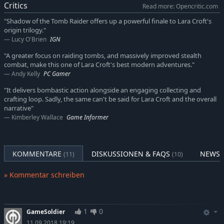
Entdecke lebendige Geschichte: Finde eine verborgene
Critics
Read more: Opencritic.com
Stadt, und erkunde die weitläufigste Spielwelt, die es je bei
"Shadow of the Tomb Raider offers up a powerful finale to Lara Croft's
Tomb Raider gab.
origin trilogy."
Lucy O'Brien
IGN
"A greater focus on raiding tombs, and massively improved stealth
combat, make this one of Lara Croft's best modern adventures."
Andy Kelly
PC Gamer
"It delivers bombastic action alongside an engaging collecting and
crafting loop. Sadly, the same can't be said for Lara Croft and the overall
narrative"
Kimberley Wallace
Game Informer
KOMMENTARE
DISKUSSIONEN & FAQS
NEWS 
(11)
(10)
» Kommentar schreiben
1
0
GameSoldier
11.09.2018 19:19