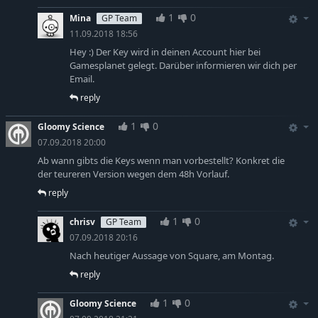
1
0
Mina
GP Team
11.09.2018 18:56
Hey :) Der Key wird in deinen Account hier bei
Gamesplanet gelegt. Darüber informieren wir dich per
Email.
reply
1
0
Gloomy Science
07.09.2018 20:00
Ab wann gibts die Keys wenn man vorbestellt? Konkret die
der teureren Version wegen dem 48h Vorlauf.
reply
1
0
chrisv
GP Team
07.09.2018 20:16
Nach heutiger Aussage von Square, am Montag.
reply
1
0
Gloomy Science