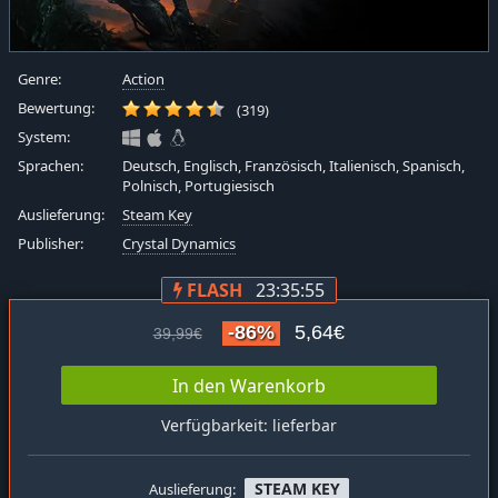
Genre:
Action
Bewertung:
(319)
System:
Sprachen:
Deutsch, Englisch, Französisch, Italienisch, Spanisch,
Polnisch, Portugiesisch
Auslieferung:
Steam Key
Publisher:
Crystal Dynamics
FLASH
23:35:54
-86%
5,64€
39,99€
In den Warenkorb
Verfügbarkeit: lieferbar
STEAM KEY
Auslieferung: