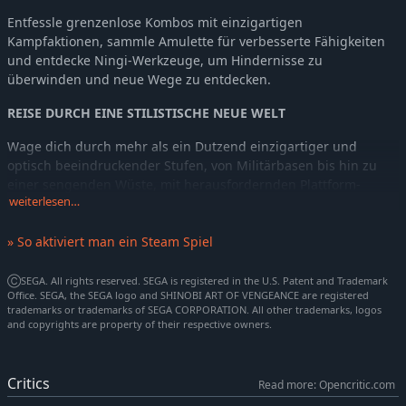
Entfessle grenzenlose Kombos mit einzigartigen
Kampfaktionen, sammle Amulette für verbesserte Fähigkeiten
und entdecke Ningi-Werkzeuge, um Hindernisse zu
überwinden und neue Wege zu entdecken.
REISE DURCH EINE STILISTISCHE NEUE WELT
Wage dich durch mehr als ein Dutzend einzigartiger und
optisch beeindruckender Stufen, von Militärbasen bis hin zu
einer sengenden Wüste, mit herausfordernden Plattform-
weiterlesen…
Rätseln und versteckten Geheimnissen.
» So aktiviert man ein Steam Spiel
ⒸSEGA. All rights reserved. SEGA is registered in the U.S. Patent and Trademark
Office. SEGA, the SEGA logo and SHINOBI ART OF VENGEANCE are registered
trademarks or trademarks of SEGA CORPORATION. All other trademarks, logos
and copyrights are property of their respective owners.
Critics
Read more: Opencritic.com