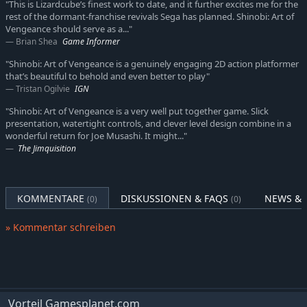
"This is Lizardcube’s finest work to date, and it further excites me for the
rest of the dormant-franchise revivals Sega has planned. Shinobi: Art of
Vengeance should serve as a..."
Brian Shea
Game Informer
"Shinobi: Art of Vengeance is a genuinely engaging 2D action platformer
that’s beautiful to behold and even better to play"
Tristan Ogilvie
IGN
"Shinobi: Art of Vengeance is a very well put together game. Slick
presentation, watertight controls, and clever level design combine in a
wonderful return for Joe Musashi. It might..."
The Jimquisition
KOMMENTARE
DISKUSSIONEN & FAQS
NEWS & 
(0)
(0)
» Kommentar schreiben
Vorteil Gamesplanet.com