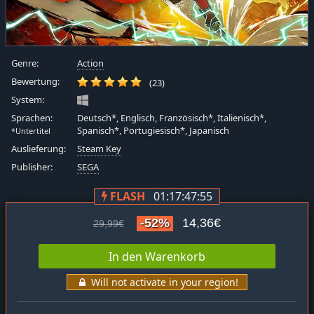
Genre:
Action
Bewertung:
(23)
System:
Sprachen:
Deutsch*, Englisch, Französisch*, Italienisch*,
Spanisch*, Portugiesisch*, Japanisch
*Untertitel
Auslieferung:
Steam Key
Publisher:
SEGA
FLASH
01:17:47:54
-52%
14,36€
29,99€
In den Warenkorb
Will not activate in your region!