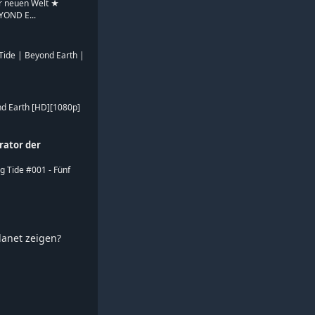
r neuen Welt ★
YOND E...
g Tide | Beyond Earth |
ond Earth [HD][1080p]
rator der
ing Tide #001 - Fünf
planet zeigen?