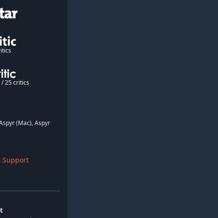
itics
/ 25 critics
Aspyr (Mac), Aspyr
 Support
t