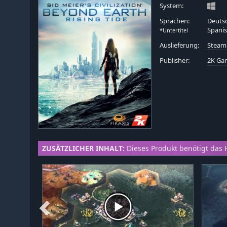
System:
Sprachen:
Deutsc
Spanis
*Untertitel
Auslieferung:
Steam
Publisher:
2K Ga
ZUSÄTZLICHER INHALT:
Dieses Produkt benötigt das 