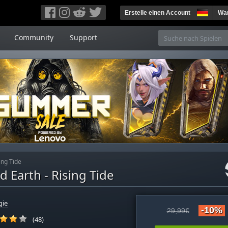
Erstelle einen Account
War
Community
Support
ing Tide
d Earth - Rising Tide
gie
-10%
29,99€
(48)