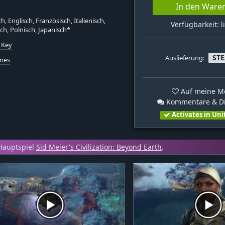
In den Ware
h, Englisch, Französisch, Italienisch,
Verfügbarkeit: l
ch, Polnisch, Japanisch*
 Key
ST
Auslieferung:
mes
Auf meine Me
Kommentare & Di
Activates in Uni
Hauptspiel
Sid Meier's Civilization: Beyond Earth
.