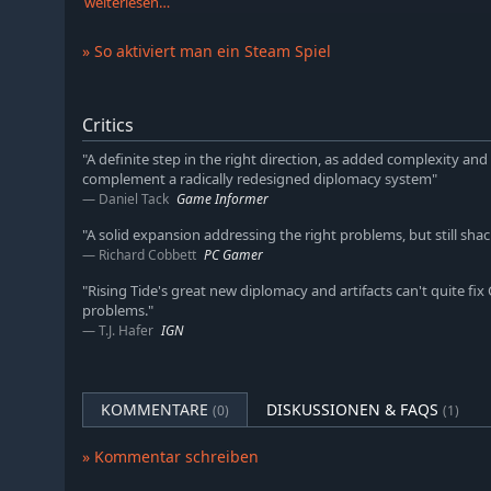
Kombinationen, um auf die sich wandelnde Welt zu
weiterlesen…
Merkmale bieten zusätzliche Vorteile und sind Teil
Rising Tide, das von den neuen Angst- und Respekt-A
» So aktiviert man ein Steam Spiel
Neue verbesserte Diplomatie-Optionen:
Forme die 
deine Eigenschaften mit politischem Kapital verbes
Critics
änderst und die Vorteile der Eigenschaften deiner V
Neue Sponsoren:
Dem Spiel wurden mit Rising Tide 
"A definite step in the right direction, as added complexity a
einschließlich der Al Falah, nomadischen Erkunder
complement a radically redesigned diplomacy system"
unbeugsamen nahöstlichen Staaten hervorgingen und
Daniel Tack
Game Informer
wirtschaftliches Erbe verfügen.
"A solid expansion addressing the right problems, but still shac
Neues Artefakt-System:
Sammele und kombiniere mä
Richard Cobbett
PC Gamer
Fraktion neue Vorteile, Einheiten-Verbesserungen 
"Rising Tide's great new diplomacy and artifacts can't quite fix 
freizuschalten.
problems."
Neue Hybrideinheiten:
Affinitäten sind konkurrieren
T.J. Hafer
IGN
Menschheit. Durch Investition in mehrere Affinitäten
nur eine können Spieler spezielle Hybrid-Affinität-
freischalten.
KOMMENTARE
DISKUSSIONEN & FAQS
(0)
(1)
Neue Biome:
Zwei neue Welttypen wurden mit Rising
Welten sind voller vulkanischer Aktivitäten in der ch
» Kommentar schreiben
noch geformt wird. Kalte Welten sind durch ihr fort