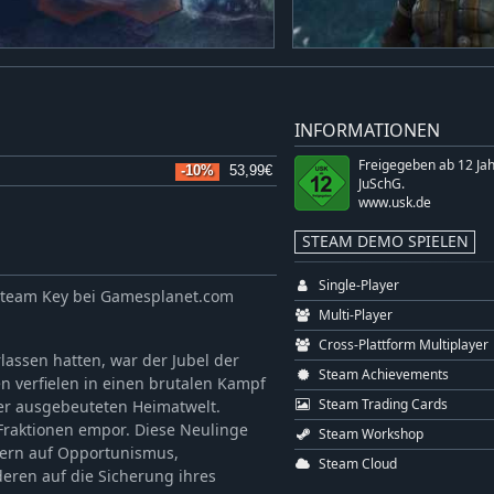
INFORMATIONEN
Freigegeben ab 12 Ja
-10%
53,99€
JuSchG.
www.usk.de
STEAM DEMO SPIELEN
Single-Player
ls Steam Key bei Gamesplanet.com
Multi-Player
Cross-Plattform Multiplayer
lassen hatten, war der Jubel der
Steam Achievements
n verfielen in einen brutalen Kampf
Steam Trading Cards
er ausgebeuteten Heimatwelt.
Fraktionen empor. Diese Neulinge
Steam Workshop
dern auf Opportunismus,
Steam Cloud
eren auf die Sicherung ihres