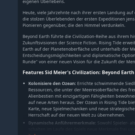
eigenen Überlebens.
Heute, viele Jahrzehnte nach ihrer ersten Landung auf
die stolzen Überlebenden der ersten Expeditionen jens
Pionieren gegenüber, die den Himmel verdunkeln.
Beyond Earth führte die Civilization-Reihe aus ihrem 
Zukunftsvisionen der Science Fiction. Rising Tide erwe
Earth auf der Planetenoberfläche und unterhalb der M
Entscheidungsmöglichkeiten und diplomatische Optio
Runde" von einer neuen Vision für die Zukunft der Mens
Features Sid Meier's Civilization: Beyond Earth 
Kolonisiere den Ozean:
Errichte schwimmende Siedl
Ressourcen, die unter der Meeresoberfläche des fr
Alienbestien mit einzigartigen Fähigkeiten bewohne
auf neue Arten heraus. Der Ozean in Rising Tide bie
Karte, neue Spielmechaniken und neue strategische 
Herrschaft auf der neuen Welt zu übernehmen.
Dynamische Anführermerkmale:
Sowohl Spieler- al
schalten im Laufe des Spiels neue Merkmale frei und