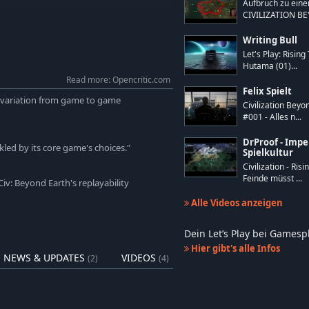
 reagieren. Diese dynamischen
Aufbruch zu eine
 des neuen Diplomatiesystems von
CIVILIZATION BE
ttributen beeinflusst wird.
Writing Bull
diplomatische Landschaft, indem du
Let's Play: Risin
serst, diplomatische Beziehungen
Hutama (01)...
erbündeten für dich nutzst.
Read more: Opencritic.com
Felix Spielt
vier neue Fraktionen hinzugefügt,
nd variation from game to game
Civilization Bey
n, die aus wohlhabenden und
#001 - Alles n...
 über ein reiches kulturelles und
DrProof - Impe
kled by its core game's choices."
Spielkultur
chtige Relikte, um für deine
Civilization - Ris
und Gebäude auf der neuen Welt
Feinde müsst ...
Civ: Beyond Earth's replayability
Alle Videos anzeigen
de Visionen für die Zukunft der
 anstelle der Spezialisierung auf
Dein Let’s Play bei Games
Einheiten und -Verbesserungen
Hier gibt's alle Infos
NEWS & UPDATES
VIDEOS
(2)
(4)
 Tide hinzugefügt. Urzeitliche
aotischen Landschaft einer Welt, die
geschrittenes Alter ausgekühlt und