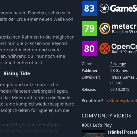
83
 einem neuen Planeten, sehen sich
eits der Erde einer neuen Welle von
79
Based on 39 cr
historischen Rahmen in die möglichen
itert nun die Grenzen von Beyond
80
eere und bietet dir noch mehr
Rated "Strong" 
nen, während du "nur noch eine
chheit entfernt bist.
Genre:
Strategie
Publisher:
2K Games
- Rising Tide
Entwickler:
Firaxis Games, 
(Linux)
ungen und nutze natürliche
Release:
09.10.2015
emden Planeten verborgen liegen.
n das Meer und fordern die Spieler
Probleme
?
» Gamesplanet
tet eine komplett wiederbespielbare
Möglichkeiten für Spieler, um die
COMMUNITY VIDEOS
s auch KI-gesteuerte Anführer
#001 Let's Play
 aktivieren unterschiedliche
Fränkel frotzel