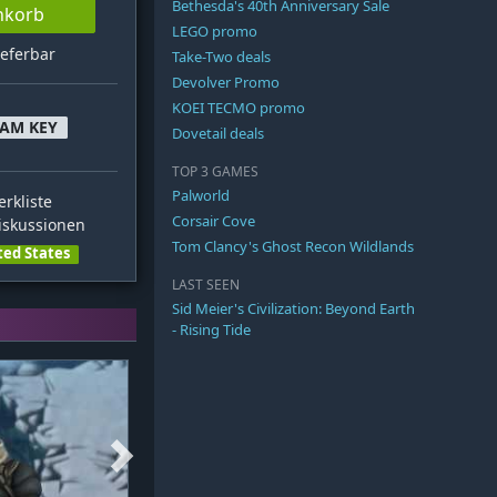
Bethesda's 40th Anniversary Sale
nkorb
LEGO promo
ieferbar
Take-Two deals
Devolver Promo
KOEI TECMO promo
EAM KEY
Dovetail deals
TOP 3 GAMES
Palworld
rkliste
Corsair Cove
skussionen
Tom Clancy's Ghost Recon Wildlands
ted States
LAST SEEN
Sid Meier's Civilization: Beyond Earth
- Rising Tide