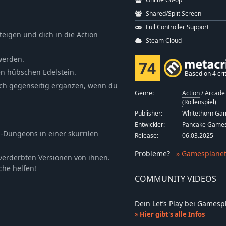
Shared/Split Screen
Full Controller Support
teigen und dich in die Action
Steam Cloud
werden.
74
nen hübschen Edelstein.
Based on 4 crit
ich gegenseitig ergänzen, wenn du
Genre:
Action
/
Arcade 
(Rollenspiel)
Publisher:
Whitethorn Ga
Entwickler:
Pancake Game
Dungeons in einer skurrilen
Release:
06.03.2025
Probleme
?
» Gamesplanet
 verderbten Versionen von ihnen.
che helfen!
COMMUNITY VIDEOS
Dein Let’s Play bei Games
Hier gibt's alle Infos