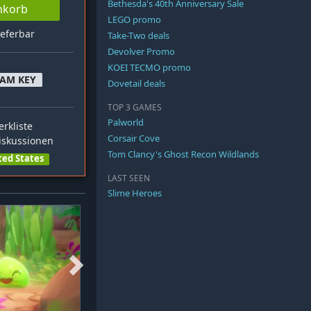
Bethesda's 40th Anniversary Sale
nkorb
LEGO promo
ieferbar
Take-Two deals
Devolver Promo
KOEI TECMO promo
EAM KEY
Dovetail deals
TOP 3 GAMES
Palworld
rkliste
Corsair Cove
skussionen
Tom Clancy's Ghost Recon Wildlands
ted States
LAST SEEN
Slime Heroes