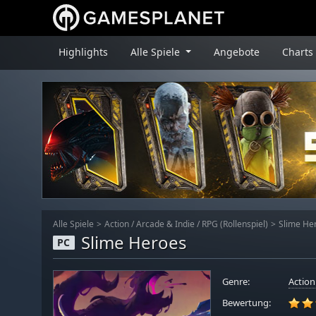
Highlights
Alle Spiele
Angebote
Charts
Alle Spiele
Action
/
Arcade & Indie
/
RPG (Rollenspiel)
Slime He
Slime Heroes
PC
Genre:
Action
Bewertung: