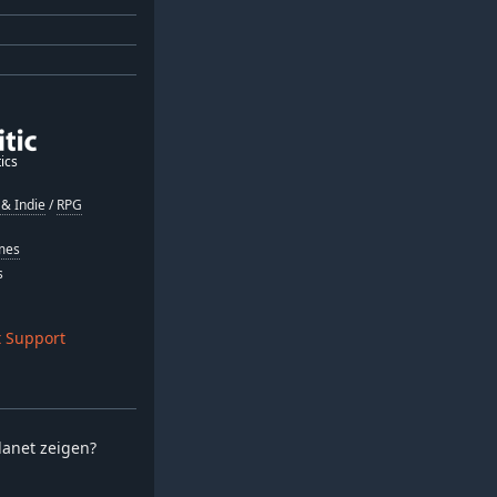
ics
& Indie
/
RPG
mes
s
 Support
planet zeigen?