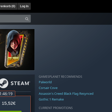
enkorb (
0
)
Log In
GAMESPLANET RECOMMENDS
Palworld
Corsair Cove
1:46:19
Assassin's Creed Black Flag Resynced
Gothic 1 Remake
15,52€
CURRENT PROMOTIONS