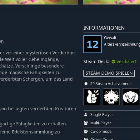
INFORMATIONEN
Gewalt
en
Alterskennzeichnung
er vor einer mysteriösen Verderbnis
ile Welt voller Geheimgänge,
Steam Deck:
Verifiziert
hätze. Verschlinge besondere
tige magische Fähigkeiten zu
STEAM DEMO SPIELEN
 verderbten Schergen, um das Land
59 Steam Achievements
 von besiegten verderbten Kreaturen
Single-Player
Multi-Player
gartige Fähigkeiten zu erhalten.
 deine Edelsteinsammlung zu
Co-op mode
Online Co-op