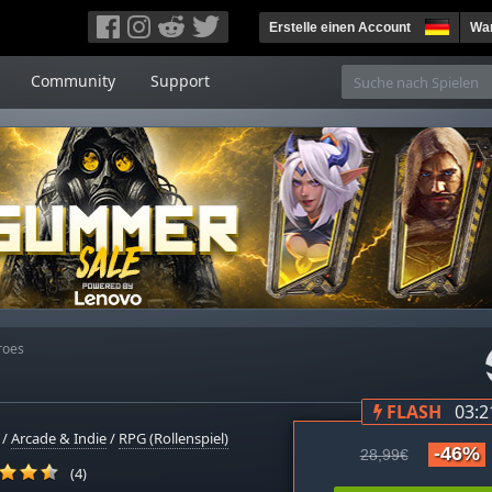
Erstelle einen Account
War
Community
Support
roes
FLASH
03:2
/
Arcade & Indie
/
RPG (Rollenspiel)
-46%
28,99€
(4)