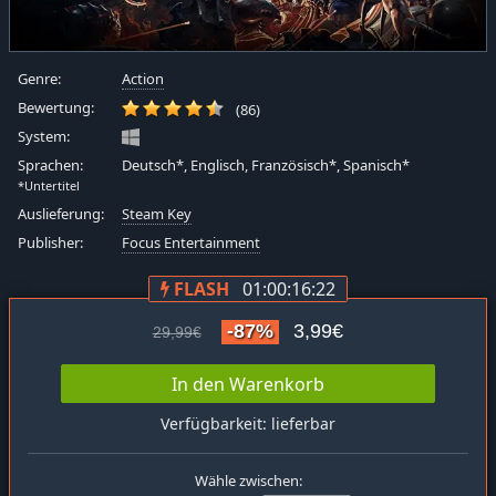
Genre:
Action
Bewertung:
(86)
System:
Sprachen:
Deutsch*, Englisch, Französisch*, Spanisch*
*Untertitel
Auslieferung:
Steam Key
Publisher:
Focus Entertainment
FLASH
01:00:16:21
-87%
3,99€
29,99€
In den Warenkorb
Verfügbarkeit: lieferbar
Wähle zwischen: