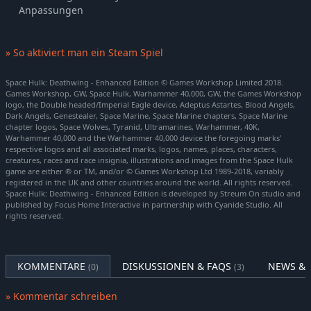
Anpassungen
» So aktiviert man ein Steam Spiel
Space Hulk: Deathwing - Enhanced Edition © Games Workshop Limited 2018.
Games Workshop, GW, Space Hulk, Warhammer 40,000, GW, the Games Workshop
logo, the Double headed/Imperial Eagle device, Adeptus Astartes, Blood Angels,
Dark Angels, Genestealer, Space Marine, Space Marine chapters, Space Marine
chapter logos, Space Wolves, Tyranid, Ultramarines, Warhammer, 40K,
Warhammer 40,000 and the Warhammer 40,000 device the foregoing marks’
respective logos and all associated marks, logos, names, places, characters,
creatures, races and race insignia, illustrations and images from the Space Hulk
game are either ® or TM, and/or © Games Workshop Ltd 1989-2018, variably
registered in the UK and other countries around the world. All rights reserved.
Space Hulk: Deathwing - Enhanced Edition is developed by Streum On studio and
published by Focus Home Interactive in partnership with Cyanide Studio. All
rights reserved.
KOMMENTARE
DISKUSSIONEN & FAQS
NEWS & 
(0)
(3)
» Kommentar schreiben