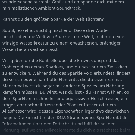
wunderschöne surreale Grafik und entspanne dich mit dem
minimalistischen Ambient-Soundtrack.
Kannst du den größten Sparkle der Welt züchten?
Subtil, fesselnd, süchtig machend. Diese drei Worte
beschreiben die Welt von Sparkle - eine Welt, in der du eine
winzige Wasserkreatur zu einem erwachsenen, prächtigen
Wesen heranwachsen lässt.
Wir geben dir die Kontrolle über die Entwicklung und das
Wohlergehen deines Sparkles, und du hast nur ein Ziel - dich
zu entwickeln. Während du das Sparkle Void erkundest, findest
du verschiedene nahrhafte Elemente, die du essen kannst.
Manchmal wirst du sogar mit anderen Spezies um Nahrung
kämpfen müssen. Du wirst, was du isst - du kannst wählen, ob
dein Sparkle ein schneller und aggressiver Fleischfresser, ein
träger, aber schnell fressender Pflanzenfresser oder ein
Allesfresser wird, dessen Eigenschaften irgendwo dazwischen
liegen. Die Einsicht in den DNA-Strang deines Sparkle gibt dir
Informationen über den Fortschritt und hilft dir bei der
Planung, auf welche Mikroelemente du dich als Nächstes beim