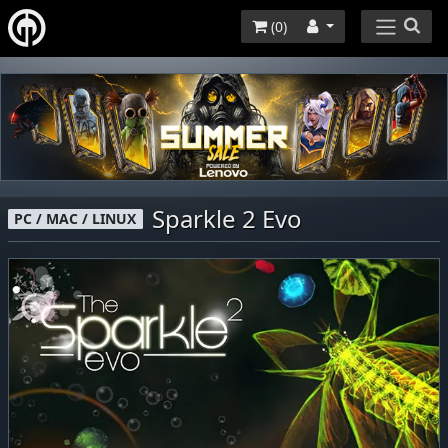
(
0
)
Sparkle 2 Evo
PC / MAC / LINUX