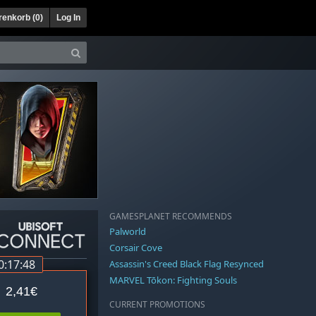
enkorb (
0
)
Log In
GAMESPLANET RECOMMENDS
Palworld
Corsair Cove
0:17:48
Assassin's Creed Black Flag Resynced
MARVEL Tōkon: Fighting Souls
2,41€
CURRENT PROMOTIONS