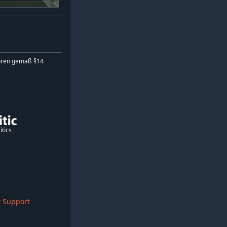
hren gemäß §14
itics
 Support