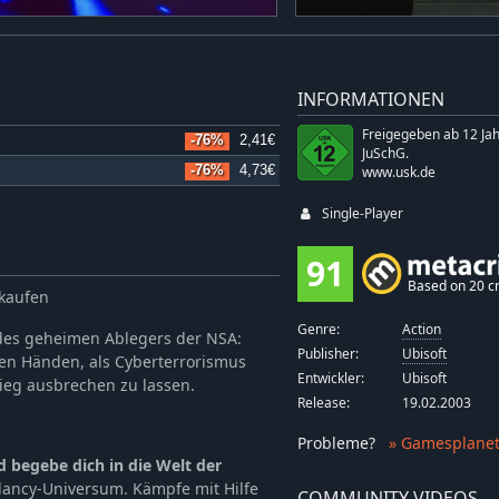
INFORMATIONEN
Freigegeben ab 12 Ja
-76%
2,41€
JuSchG.
-76%
4,73€
www.usk.de
Single-Player
91
Based on 20 cr
 kaufen
Genre:
Action
r des geheimen Ablegers der NSA:
Publisher:
Ubisoft
nen Händen, als Cyberterrorismus
Entwickler:
Ubisoft
rieg ausbrechen zu lassen.
Release:
19.02.2003
Probleme
?
» Gamesplanet
d begebe dich in die Welt der
Clancy-Universum. Kämpfe mit Hilfe
COMMUNITY VIDEOS