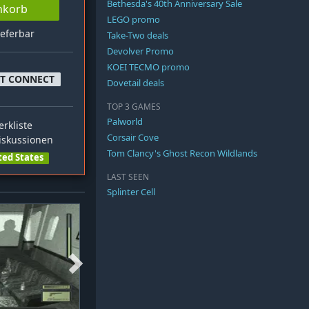
Bethesda's 40th Anniversary Sale
nkorb
LEGO promo
ieferbar
Take-Two deals
Devolver Promo
KOEI TECMO promo
FT CONNECT
Dovetail deals
TOP 3 GAMES
Palworld
rkliste
Corsair Cove
skussionen
Tom Clancy's Ghost Recon Wildlands
ted States
LAST SEEN
Splinter Cell