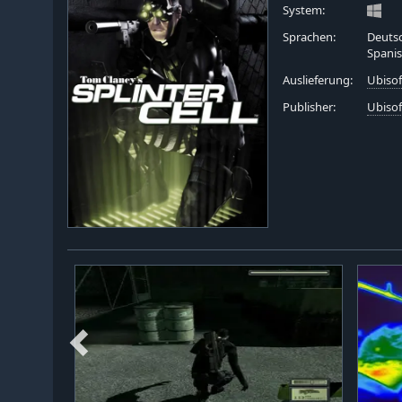
System:
Sprachen:
Deutsc
Spani
Auslieferung:
Ubiso
Publisher:
Ubisof