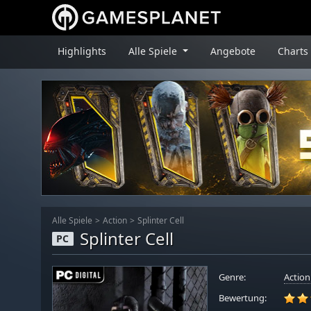
Highlights
Alle Spiele
Angebote
Charts
Alle Spiele
Action
Splinter Cell
Splinter Cell
PC
Genre:
Action
Bewertung: