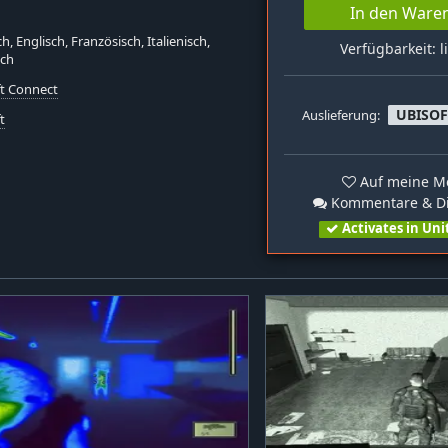
In den Ware
h, Englisch, Französisch, Italienisch,
Verfügbarkeit: l
sch
ft Connect
UBISO
Auslieferung:
t
Auf meine Me
Kommentare & Di
Activates in Uni