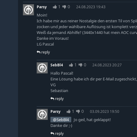
1
0
Parsy
24.08.2023 19:43
Moin!
Ich habe mir aus reiner Nostalgie den ersten Til von Splin
zocken und jeder wählbare Auflösung ist komplett verz
Weiß da jemand Abhilfe? (3440x1440 hat mein AOC curv
Danke im Voraus!
LG Pascal
reply
1
0
SebBl4
24.08.2023 20:27
Hallo Pascal!
Eine Lösung habe ich dir per E-Mail zugeschickt, i
VG
Sebastian
reply
1
0
Parsy
03.09.2023 19:50
@SebBl4
Jo geil, hat geklappt!
Danke dir ;-)
reply