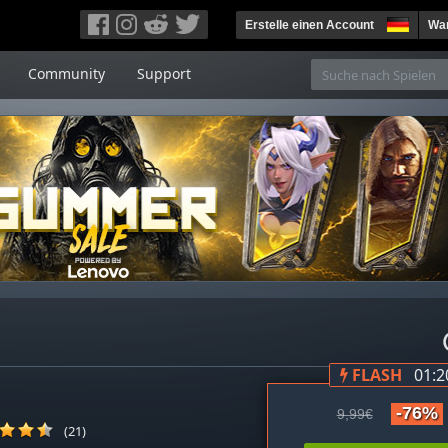
Erstelle einen Account
War
Community
Support
FLASH
01:2
-76%
9,99€
(21)