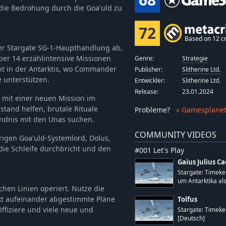
 die Bedrohung durch die Goa'uld zu
72
Based on 12 cr
der Stargate SG-1-Haupthandlung ab,
über 14 erzählintensive Missionen
Genre:
Strategie
ht in der Antarktis, wo Commander
Publisher:
Slitherine Ltd.
 unterstützen.
Entwickler:
Slitherine Ltd.
Release:
23.01.2024
m mit einer neuen Mission im
stand helfen, brutale Rituale
Probleme
?
» Gamesplanet
ndnis mit den Unas suchen.
COMMUNITY VIDEOS
gen Goa'uld-Systemlord, Dolus,
 die Schleife durchbricht und den
#001 Let's Play
Gaius Julius C
Stargate: Timeke
um Antarktika als.
chen Linien operiert. Nutze die
ekt aufeinander abgestimmte Pläne
Tolfus
Offiziere und viele neue und
Stargate: Timeke
[Deutsch]