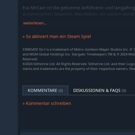
Eva McCain ist die geborene Anführerin und langjährig
automatischen Gewehre. Max Bolton, ein extrem wendig
einem Tarnanzug verstecken, um den perfekten Ort zu
weiterlesen…
Entfernung auszuschalten. Sam Watson, ausgebildeter S
Experte für außerirdische Gadgets. Die Drohnen von 
» So aktiviert man ein Steam Spiel
der schwierigsten Aufgaben, darunter die Heilung von
feindlicher elektronischer Geräte. Das Kernteam der Ta
STARGATE SG-I is a trademark of Metro-Goldwin-Mayer Studios Inc. © 1
Freunde: A'ta, ein Jaffa-Rebell und hinterhältiger Dieb,
and MGM Global Holdings Inc. Stargate: Timekeepers TM & © 2024 Metr
Nahkampf bei sich. Xugga, ein mächtiger, aber gutmüti
Reserved.
©2024 Slitherine Ltd. All Rights Reserved. Slitherine Ltd. and their Logos
deinem Team an - zusammen mit einem kleinen Freund
marks and trademarks are the property of their respective owners. Dev
Jeder von ihnen verfügt über eine Reihe einzigartiger F
kombiniere sie, um deine Feinde in schneller Folge laut
Modus ermöglicht es dir, die Aktionen deiner Charakter
KOMMENTARE
DISKUSSIONEN & FAQS
(0)
(0)
» Kommentar schreiben