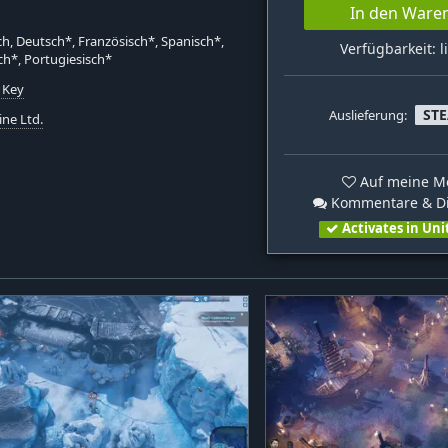
In den Ware
ch, Deutsch*, Französisch*, Spanisch*,
Verfügbarkeit: l
ch*, Portugiesisch*
 Key
ST
Auslieferung:
ine Ltd.
Auf meine Me
Kommentare & Di
Activates in Uni