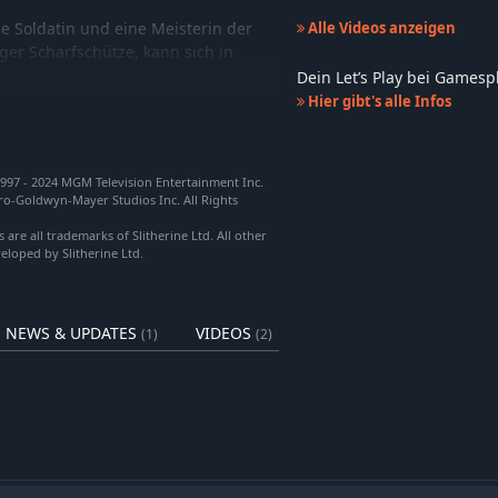
e Soldatin und eine Meisterin der
Alle Videos anzeigen
er Scharfschütze, kann sich in
 finden und Feinde aus großer
Dein Let’s Play bei Games
pion und technischer Offizier, ist
Hier gibt's alle Infos
Derreck Harper übernehmen einige
 Verbündeten und die Deaktivierung
u'ri findet auf seinem Weg neue
997 - 2024 MGM Television Entertainment Inc.
 trägt einen Ma'tok-Stab für den
o-Goldwyn-Mayer Studios Inc. All Rights
ger Unas-Veteran, schließt sich
 are all trademarks of Slitherine Ltd. All other
.
eloped by Slitherine Ltd.
ähigkeiten: Spiele clever und
los auszuschalten. Der taktische
e perfekt zu synchronisieren.
NEWS & UPDATES
VIDEOS
(1)
(2)