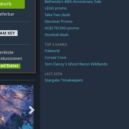
Bethesda's 40th Anniversary Sale
nkorb
LEGO promo
ieferbar
Take-Two deals
Devolver Promo
KOEI TECMO promo
EAM KEY
Dovetail deals
TOP 3 GAMES
Palworld
rkliste
Corsair Cove
skussionen
Tom Clancy's Ghost Recon Wildlands
ted States
LAST SEEN
Stargate: Timekeepers