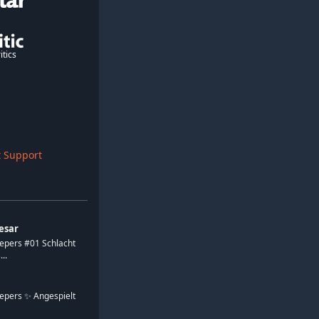
itics
 Support
aesar
epers #01 Schlacht
..
epers ✨ Angespielt