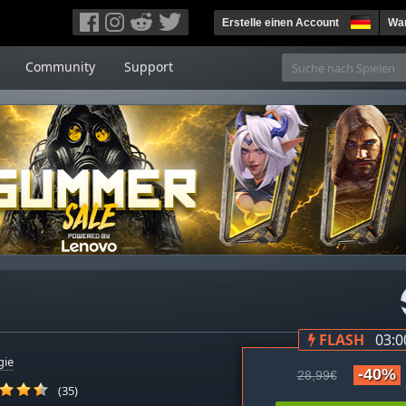
Erstelle einen Account
War
Community
Support
FLASH
03:0
gie
-40%
28,99€
(35)