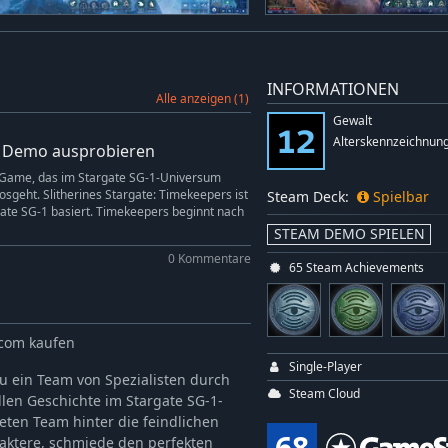
INFORMATIONEN
Alle anzeigen (1)
Gewalt
Alterskennzeichnung
ar Demo ausprobieren
es Game, das im Stargate SG-1-Universum
osgeht. Slitherines Stargate: Timekeepers ist
Steam Deck:
Spielbar
rgate SG-1 basiert. Timekeepers beginnt nach
STEAM DEMO SPIELEN
0 Kommentare
65 Steam Achievements
.com kaufen
Single-Player
du ein Team von Spezialisten durch
Steam Cloud
len Geschichte im Stargate SG-1-
eten Team hinter die feindlichen
68
raktere, schmiede den perfekten