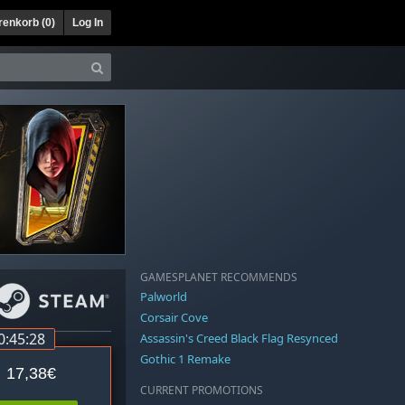
enkorb (
0
)
Log In
GAMESPLANET RECOMMENDS
Palworld
Corsair Cove
0:45:27
Assassin's Creed Black Flag Resynced
Gothic 1 Remake
17,38€
CURRENT PROMOTIONS