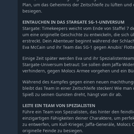
Plan, um das Geheimnis der Zeitschleife zu lüften und
besiegen.
EINTAUCHEN IN DAS STARGATE SG-1-UNIVERSUM
Stargate: Timekeepers weicht vom Ende von Staffel 7 
um eine originelle Geschichte zu entwickeln, die sich 
erstreckt. Dein Abenteuer beginnt während der Schlac
Eva McCain und ihr Team das SG-1 gegen Anubis' Flotte
Einige Zeit später werden Eva und ihr Spezialistentea
Stargate-Universum betraut: Sie sollen dem Jaffa-Wider
verhindern, gegen Molocs Armee vorgehen und ein Bü
Während des Kampfes gegen einen neuen machthungri
bleibt das Team in einer Zeitschleife stecken! Wie man
Spieß zu seinen Gunsten dreht, hängt von dir ab.
LEITE EIN TEAM VON SPEZIALISTEN
Führe ein Team von Spezialisten, das hinter den feindli
einzigartigen Fähigkeiten deiner Charaktere, um perf
zu entwerfen, um Kull-Krieger, Jaffa-Generäle, Molocs 
originelle Feinde zu besiegen.