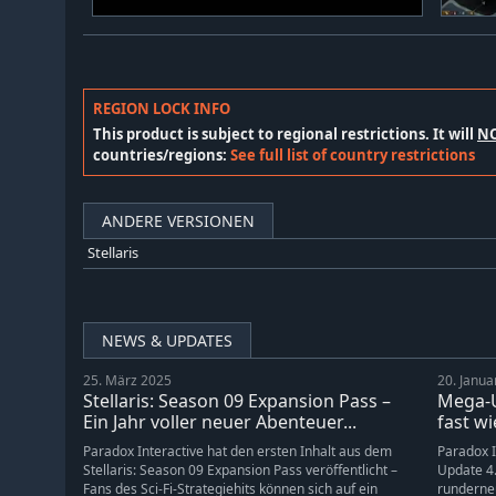
REGION LOCK INFO
This product is subject to regional restrictions. It will
N
countries/regions:
See full list of country restrictions
ANDERE VERSIONEN
Stellaris
NEWS & UPDATES
25. März 2025
20. Janua
Stellaris: Season 09 Expansion Pass –
Mega-U
Ein Jahr voller neuer Abenteuer...
fast wi
Paradox Interactive hat den ersten Inhalt aus dem
Paradox I
Stellaris: Season 09 Expansion Pass veröffentlicht –
Update 4.
Fans des Sci-Fi-Strategiehits können sich auf ein
runderne