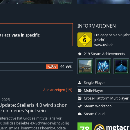
INFORMATIONEN
OT
activate in specific
Freigegeben ab 6 Jah
JuSchG.
www.usk.de
219 Steam Achievements
-10%
44,99€
Single-Player
Alle anzeigen (19)
Multi-Player
Cross-Plattform Multiplayer
r 2025
pdate: Stellaris 4.0 wird schon
Steam Workshop
e ein neues Spiel sein
Steam Cloud
nteractive hat Großes mit Stellaris vor:
0 soll das beliebte 4X-Schwergewicht völlig
78
uern. Im Mai kommt das Phoenix-Update