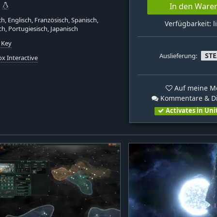
In den Ware
h, Englisch, Französisch, Spanisch,
Verfügbarkeit: l
ch, Portugiesisch, Japanisch
 Key
ST
Auslieferung:
x Interactive
Auf meine Me
Kommentare & Di
Activates in Uni