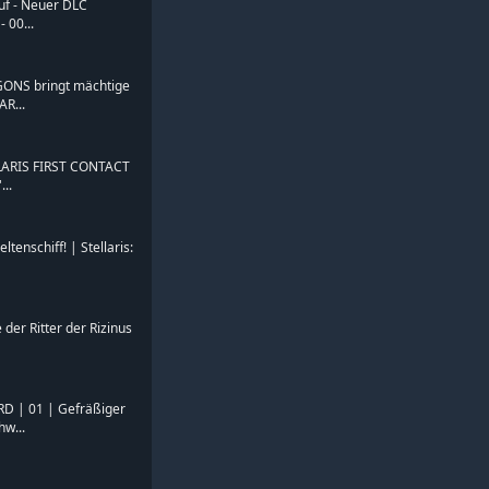
auf - Neuer DLC
 00...
ONS bringt mächtige
AR...
LARIS FIRST CONTACT
...
ltenschiff! | Stellaris:
 der Ritter der Rizinus
RD | 01 | Gefräßiger
w...