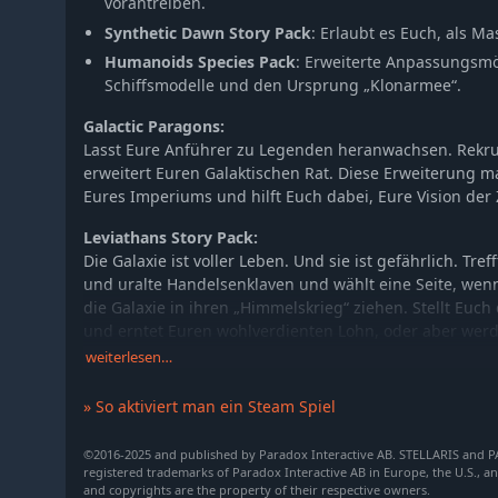
vorantreiben.
Synthetic Dawn Story Pack
: Erlaubt es Euch, als Ma
Humanoids Species Pack
: Erweiterte Anpassungsmö
Schiffsmodelle und den Ursprung „Klonarmee“.
Galactic Paragons:
Lasst Eure Anführer zu Legenden heranwachsen. Rekr
erweitert Euren Galaktischen Rat. Diese Erweiterung 
Eures Imperiums und hilft Euch dabei, Eure Vision der
Leviathans Story Pack:
Die Galaxie ist voller Leben. Und sie ist gefährlich. Tr
und uralte Handelsenklaven und wählt eine Seite, wen
die Galaxie in ihren „Himmelskrieg“ ziehen. Stellt Euc
und erntet Euren wohlverdienten Lohn, oder aber werd
galaktischen Geschichte.
weiterlesen…
Aquatics Species Pack:
» So aktiviert man ein Steam Spiel
Eine atemberaubende Reise von den alles zermalmende
grenzenlosen Gezeiten des Alls. Taucht in das Leben ei
©2016-2025 and published by Paradox Interactive AB. STELLARIS and
die Kraft des Wassers, um Welten zu gestalten.
registered trademarks of Paradox Interactive AB in Europe, the U.S., a
and copyrights are the property of their respective owners.