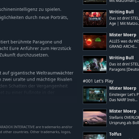
Mit Matzoman [..
schinenintelligenz zu spielen.
Writing Bull
glichkeiten durch neue Porträts,
Das ist drin! ST
Age | Mit Matzo..
Mister Moerp
utiert berühmte Paragone und
ALLES was du WISS
GRAND ARCHI...
macht Eure Anführer zum Herzstück
 Zukunft durchzusetzen.
Writing Bull
Das ist drin! STE
Paragons [Deuts
efft auf gigantische Weltraumwächter
n zwei uralte und mächtige Rivalen
#001 Let's Play
h den Schatten der Vergangenheit
Mister Moerp
et zu einer Fußnote in der
Einsteiger Let's 
Das NARF Insti...
Mister Moerp
n Tiefen des Meeres bis hin zu den
Stellaris OVERLO
nes Seefahrerreichs ein und nutzt
Ursprung als Boll
 PARADOX INTERACTIVE are trademarks and/or
nd other countries. Other trademarks, logos,
Tolfus