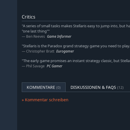
Critics
"A series of small tasks makes Stellaris easy to jump into, but
"one last thing""
Ben Reeves
Game Informer
"Stellaris is the Paradox grand strategy game you need to play.
Christopher Bratt
Eurogamer
"The early game promises an instant strategy classic, but Stella
Phil Savage
PC Gamer
KOMMENTARE
DISKUSSIONEN & FAQS
(0)
(12)
» Kommentar schreiben