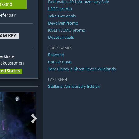
Bethesda's 40th Anniversary Sale
nkorb
LEGO promo
ieferbar
Take-Two deals
Devolver Promo
KOEI TECMO promo
EAM KEY
Dovetail deals
TOP 3 GAMES
Palworld
rkliste
Corsair Cove
skussionen
Tom Clancy's Ghost Recon Wildlands
ted States
LAST SEEN
Stellaris: Anniversary Edition