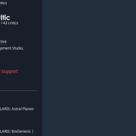
itics
/ 43 critics
tive
pment Studio,
 Support
LLARIS: Astral Planes
LLARIS: BioGenesis |