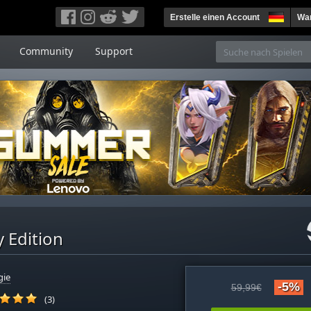
Erstelle einen Account
War
Community
Support
y Edition
gie
-5%
59,99€
(3)