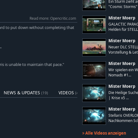
Ein Sturm zieht 
"Cosmic Storms" -
Mister Moerp
Read more: Opencritic.com
GALACTIC PARAG
 hard to put down without completing that
Helden für STELL
Mister Moerp
Neuer DLC STEL
"
Vorstellung & Let'
Mister Moerp
ris is unable to maintain that pace."
Wir spielen ein We
Nomads #1...
Mister Moerp
NEWS & UPDATES
VIDEOS
Die Heilige Suche
(19)
(41)
| Krise x5 ...
Mister Moerp
Stellaris OVERLO
Nachkommen Sch
Alle Videos anzeigen