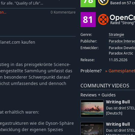
Based on 57 cr
für alle. "Quality of Life"...
n...
0 Kommentare
81
Rated "Strong" 
Genre:
Strategie
Publisher:
Paradox Interac
planet.com kaufen
Entwickler:
Paradox Develo
Paradox Arctic
Release:
11.05.2026
nstieg in das preisgekrönte Science-
ammengestellte Sammlung umfasst das
Probleme
?
» Gamesplanet
ein besonderer Schwerpunkt darauf
glichst umfassendes und dennoch
COMMUNITY VIDEOS
Reviews + Guides
Writing Bull
Das ist drin! STE
at erhältlich waren:
[Deutsch]
 Megastrukturen wie die Dyson-Sphäre
Writing Bull
Entwicklung der eigenen Spezies
Das ist drin! STE