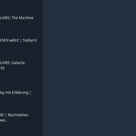
.
ELLARIS: The Machine
.
EN willst! | Stellaris:
LLARIS: Galactic
ch]
Play mit Erklärung |
RD | Reichslehen
we...