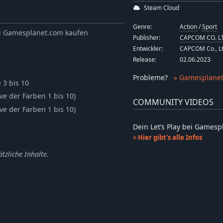
Steam Cloud
Genre:
Action
/
Sport
bei Gamesplanet.com kaufen
Publisher:
CAPCOM CO. L
Entwickler:
CAPCOM Co., Lt
Release:
02.06.2023
Probleme
?
» Gamesplanet
 3 bis 10
ive der Farben 1 bis 10)
COMMUNITY VIDEOS
ive der Farben 1 bis 10)
Dein Let’s Play bei Games
Hier gibt's alle Infos
tzliche Inhalte.