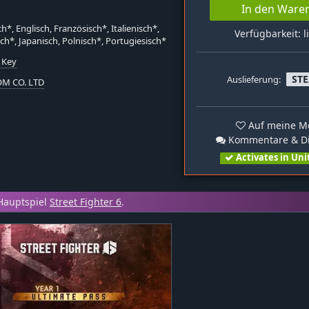
In den Ware
h*, Englisch, Französisch*, Italienisch*,
Verfügbarkeit: l
ch*, Japanisch, Polnisch*, Portugiesisch*
 Key
ST
Auslieferung:
M CO. LTD
Auf meine Me
Kommentare & Di
Activates in Uni
Hauptspiel
Street Fighter 6
.