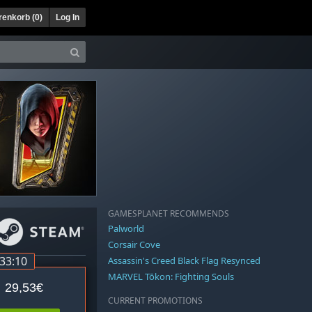
enkorb (
0
)
Log In
GAMESPLANET RECOMMENDS
Palworld
Corsair Cove
:33:10
Assassin's Creed Black Flag Resynced
MARVEL Tōkon: Fighting Souls
29,53€
CURRENT PROMOTIONS