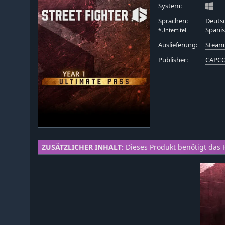
System:
Sprachen:
Deutsc
Spanis
*Untertitel
Auslieferung:
Steam
Publisher:
CAPCO
ZUSÄTZLICHER INHALT:
Dieses Produkt benötigt das 