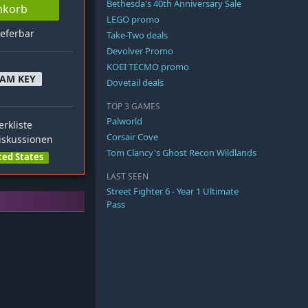
Bethesda's 40th Anniversary Sale
nkorb
LEGO promo
ieferbar
Take-Two deals
Devolver Promo
KOEI TECMO promo
EAM KEY
Dovetail deals
TOP 3 GAMES
Palworld
rkliste
Corsair Cove
skussionen
Tom Clancy's Ghost Recon Wildlands
ted States
LAST SEEN
Street Fighter 6 - Year 1 Ultimate
Pass