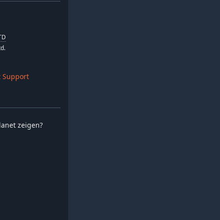
TD
d.
 Support
planet zeigen?