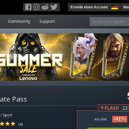
Erstelle einen Account
War
Community
Support
s
mate Pass
FLASH
22
/
Sport
-41%
49,99€
(4)