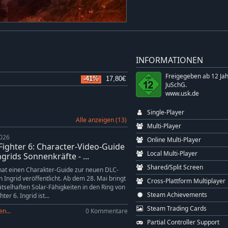
INFORMATIONEN
Freigegeben ab 12 Ja
-41%
17,80€
JuSchG.
www.usk.de
Single-Player
Alle anzeigen (13)
Multi-Player
2026
Online Multi-Player
 Fighter 6: Character-Video-Guide
Local Multi-Player
ngrids Sonnenkräfte - ...
Shared/Split Screen
at einen Charakter-Guide zur neuen DLC-
 Ingrid veröffentlicht. Ab dem 28. Mai bringt
Cross-Plattform Multiplayer
rätselhaften Solar-Fähigkeiten in den Ring von
Steam Achievements
hter 6. Ingrid ist...
Steam Trading Cards
n...
0 Kommentare
Partial Controller Support