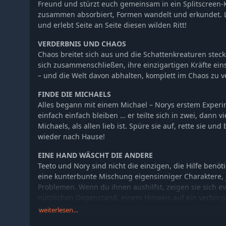
Freund und stürzt euch gemeinsam in ein Splitscreen-
zusammen absorbiert, Formen wandelt und erkundet. Lö
und erlebt Seite an Seite diesen wilden Ritt!
VERDERBNIS UND CHAOS
Chaos breitet sich aus und die Schattenkreaturen stec
sich zusammenschließen, ihre einzigartigen Kräfte ein
– und die Welt davon abhalten, komplett im Chaos zu v
FINDE DIE MICHAELS
Alles begann mit einem Michael – Norys erstem Experim
einfach einfach bleiben … er teilte sich in zwei, dann vi
Michaels, als allen lieb ist. Spüre sie auf, rette sie un
wieder nach Hause!
EINE HAND WÄSCHT DIE ANDERE
Teeto und Nory sind nicht die einzigen, die Hilfe benöt
eine kunterbunte Mischung eigensinniger Charaktere, 
Problemen. Wenn du ihnen aushilfst, zeigen sie sich ev
nützlichen Gegenstand, einem Hinweis auf ein verbor
Fähigkeiten.
weiterlesen…