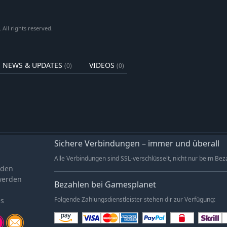
reischalten, von unfassbar cool bis
elt zu retten – aber es sagt ja keiner,
All rights reserved.
n kann.
NEWS & UPDATES
VIDEOS
(0)
(0)
Sichere Verbindungen – immer und überall
Alle Verbindungen sind SSL-verschlüsselt, nicht nur beim Bez
aden
werden
Bezahlen bei Gamesplanet
es
Folgende Zahlungsdienstleister stehen dir zur Verfügung: