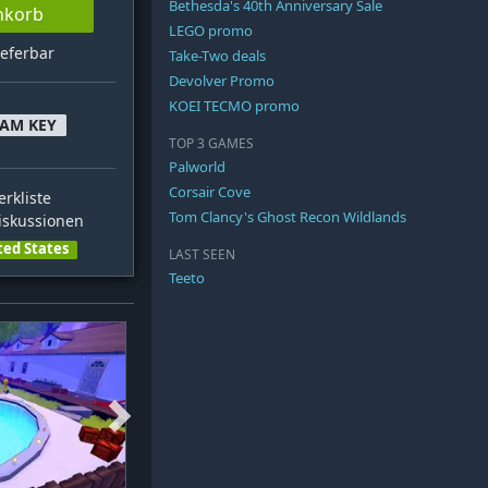
Bethesda's 40th Anniversary Sale
nkorb
LEGO promo
ieferbar
Take-Two deals
Devolver Promo
KOEI TECMO promo
EAM KEY
TOP 3 GAMES
Palworld
Corsair Cove
rkliste
Tom Clancy's Ghost Recon Wildlands
skussionen
ted States
LAST SEEN
Teeto