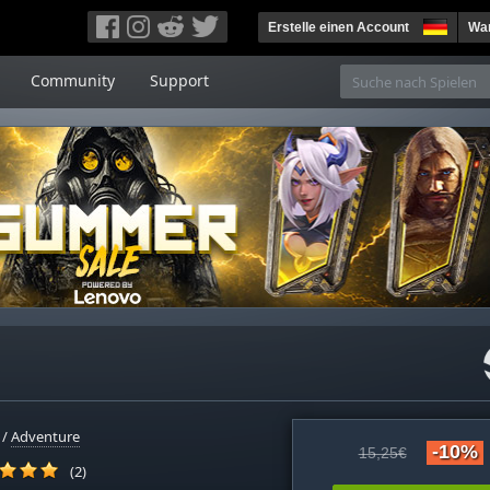
Erstelle einen Account
War
Community
Support
/
Adventure
-10%
15,25€
(2)