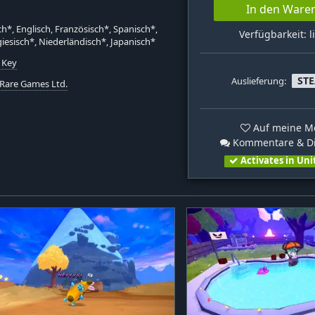
In den Ware
h*, Englisch, Französisch*, Spanisch*,
Verfügbarkeit: l
iesisch*, Niederländisch*, Japanisch*
 Key
ST
Auslieferung:
Rare Games Ltd.
Auf meine Me
Kommentare & Di
Activates in Uni