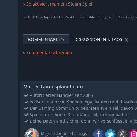
PUTZE DICH HERAUS
» So aktiviert man ein Steam Spiel
Teeto kann verschiedene witzig und modische Kostüme f
hin zu absolut lächerlich. Es ist natürlich wichtig, die W
Teeto © Developed by Eat Pant Games. Published by Super Rare Games. 
dass man dabei nicht auch etwas auf das Äußere achte
KOMMENTARE
DISKUSSIONEN & FAQS
(0)
(0)
» Kommentar schreiben
Vorteil Gamesplanet.com
Autorisierter Händler seit 2006
Vollversionen von Spielen legal kaufen und downlo
Der Gaming Community beitreten & ein Teil davon 
Spiele für deinen PC und/oder Mac downloaden
Deine Daten sind sicher, denn wir verschlüsseln all
Mitglied der Unterhaltungs-