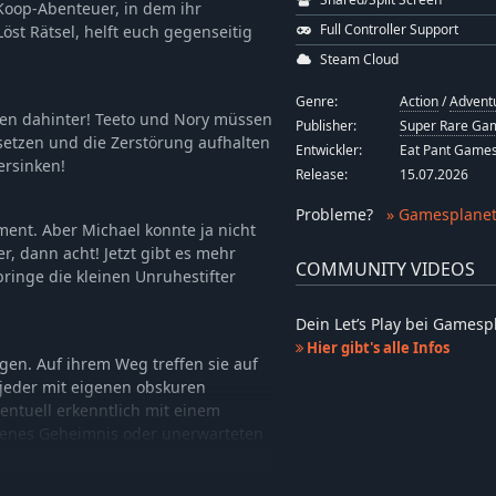
Koop-Abenteuer, in dem ihr
Full Controller Support
st Rätsel, helft euch gegenseitig
Steam Cloud
Genre:
Action
/
Advent
ken dahinter! Teeto und Nory müssen
Publisher:
Super Rare Gam
setzen und die Zerstörung aufhalten
Entwickler:
Eat Pant Game
ersinken!
Release:
15.07.2026
Probleme
?
» Gamesplanet
ent. Aber Michael konnte ja nicht
er, dann acht! Jetzt gibt es mehr
COMMUNITY VIDEOS
d bringe die kleinen Unruhestifter
Dein Let’s Play bei Games
Hier gibt's alle Infos
igen. Auf ihrem Weg treffen sie auf
jeder mit eigenen obskuren
entuell erkenntlich mit einem
genes Geheimnis oder unerwarteten