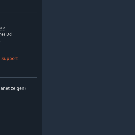
ure
es Ltd.
s
 Support
planet zeigen?