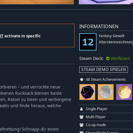
INFORMATIONEN
OT
activate in specific
Fantasy-Gewalt
Alterskennzeichnung
Steam Deck:
Verifiziert
STEAM DEMO SPIELEN
48 Steam Achievements
sorbieren – und verrückte neue
ebenen Rucksack können beide
ten, Rätsel zu lösen und verborgene
eativ und finde heraus, welche
Single-Player
Multi-Player
Co-op mode
Weltrettung! Schnapp dir einen
Shared/Split Screen