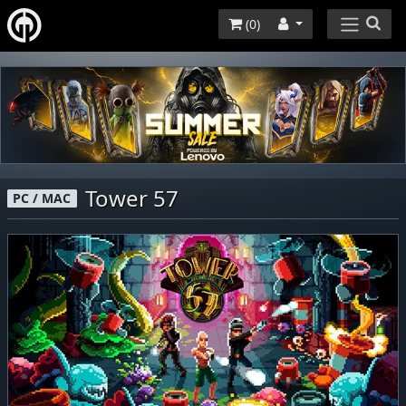
(
0
)
Tower 57
PC / MAC