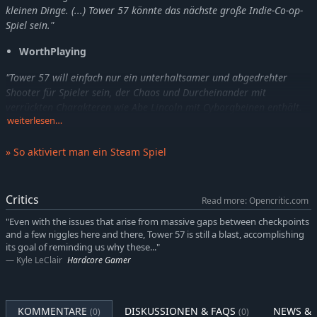
kleinen Dinge.
(...) Tower 57 könnte das nächste große Indie-Co-op-
Spiel sein."
WorthPlaying
"Tower 57 will einfach nur ein unterhaltsamer und abgedrehter
Shooter für Spieler sein, der Chaos und Durcheinander mit
verrückten Charakteren wie Abe Lincoln mit Cyborgbeinen enthält.
weiterlesen…
Was wäre schon ein richtiger Bullet-Hell-Shoot-em-up ohne einen
Cyborg-Abraham Lincoln?"
» So aktiviert man ein Steam Spiel
PlayStation LifeStyle
"(...) eines meiner mit der meisten Spannung erwarteten Spiele und
Critics
Read more: Opencritic.com
Erfolge bei Kickstarter und Steam Greenlight."
"Even with the issues that arise from massive gaps between checkpoints
IndieRetroNews
and a few niggles here and there, Tower 57 is still a blast, accomplishing
its goal of reminding us why these..."
FEATURES:
Kyle LeClair
Hardcore Gamer
FLOTTES ARCADE-GAMEPLAY
Nichts geht über Old School.
Feuere auf alles, was sich bewegt,
und lass dich dabei nicht erschießen.
Tower 57 bietet komplexe
KOMMENTARE
DISKUSSIONEN & FAQS
NEWS & 
(0)
(0)