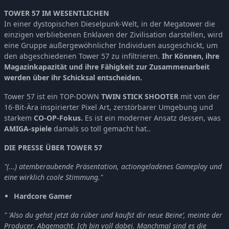
TOWER 57 IM WESENTLICHEN
In einer dystopischen Dieselpunk-Welt, in der Megatower die
einzigen verbliebenen Enklaven der Zivilisation darstellen, wird
eine Gruppe außergewöhnlicher Individuen ausgeschickt, um
den abgeschiedenen Tower 57 zu infiltrieren.
Ihr Können, ihre
Magazinkapazität und ihre Fähigkeit zur Zusammenarbeit
werden über ihr Schicksal entscheiden.
Tower 57 ist ein TOP-DOWN
TWIN STICK SHOOTER
mit von der
16-Bit-Ära inspirierter Pixel Art, zerstörbarer Umgebung und
starkem
CO-OP-Fokus.
Es ist ein moderner Ansatz dessen, was
AMIGA-spiele
damals so toll gemacht hat..
DIE PRESSE ÜBER TOWER 57
"(...) atemberaubende Präsentation, actiongeladenes Gameplay und
eine wirklich coole Stimmung."
Hardcore Gamer
" 'Also du gehst jetzt da rüber und kaufst dir neue Beine’, meinte der
Producer. Abgemacht. Ich bin voll dabei. Manchmal sind es die