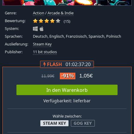
Genre:
Action
/
Arcade & Indie
Bewertung:
(15)
System:
Sprachen:
Deutsch, Englisch, Französisch, Spanisch, Polnisch
Auslieferung:
Steam Key
Publisher:
11 bit studios
FLASH
01:02:37:19
-91%
1,05€
11,99€
In den Warenkorb
Verfügbarkeit: lieferbar
Wähle zwischen:
STEAM KEY
GOG KEY