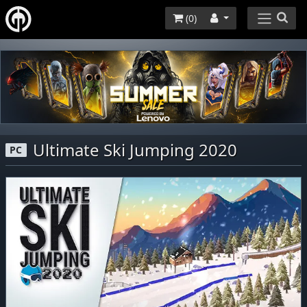
(
0
)
Ultimate Ski Jumping 2020
PC