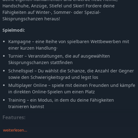
Handschuhe, Anzüge, Stiefel und Skier! Fordere deine
Fähigkeiten auf Winter-, Sommer- oder Spezial-
Skisprungschanzen heraus!
Spielmodi:
Kampagne – eine Reihe von spielbaren Wettbewerben mit
einer kurzen Handlung·
Turnier – Veranstaltungen, die auf ausgewählten
Skisprungschanzen stattfinden
Schnellspiel – Du wählst die Schanze, die Anzahl der Gegner
sowie den Schwierigkeitsgrad und legst los
Multiplayer Online – spiele mit deinen Freunden und kämpfe
in direkten Online-Spielen um einen Platz
Training – ein Modus, in dem du deine Fähigkeiten
trainieren kannst
Features:
Oldschool-Grafik· Verschiedene Arten von
weiterlesen…
Skisprungschanzen, von Sommer- und Winterschanzen bis