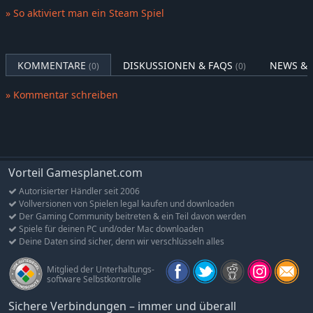
hin zu Sprüngen auf den Mond
» So aktiviert man ein Steam Spiel
Vereinfachte und fortgeschrittene Sprungmodelle
Personalisierte Konkurrenten
Verfügbare Spielmodi: Turnier, Kampagne, Schnellspiel,
KOMMENTARE
DISKUSSIONEN & FAQS
NEWS & 
(0)
(0)
Training
» Kommentar schreiben
Mehrspielermodus mit Spielern aus der ganzen Welt!
Vorteil Gamesplanet.com
Autorisierter Händler seit 2006
Vollversionen von Spielen legal kaufen und downloaden
Der Gaming Community beitreten & ein Teil davon werden
Spiele für deinen PC und/oder Mac downloaden
Deine Daten sind sicher, denn wir verschlüsseln alles
Mitglied der Unterhaltungs-
software Selbstkontrolle
Sichere Verbindungen – immer und überall