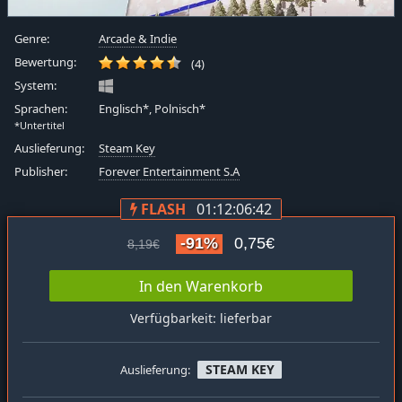
Genre:
Arcade & Indie
Bewertung:
(4)
System:
Sprachen:
Englisch*, Polnisch*
*Untertitel
Auslieferung:
Steam Key
Publisher:
Forever Entertainment S.A
FLASH
01:12:06:42
-91%
0,75€
8,19€
In den Warenkorb
Verfügbarkeit: lieferbar
STEAM KEY
Auslieferung: